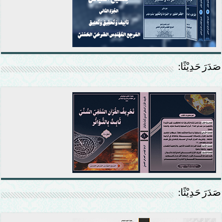
صَدَرَ حَدِيْثًا:
صَدَرَ حَدِيْثًا: