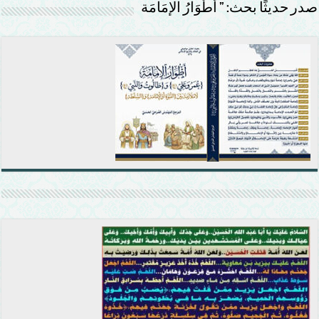
صدر حديثًا بحث: ” أَطْوَارُ الإمَامَة