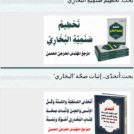
بحث: تَحْطِيمُ صَنَمِيَّةِ البُخَارِيّ
بحث:أتحدّى.. إثبات صحّة ’البخاري‘