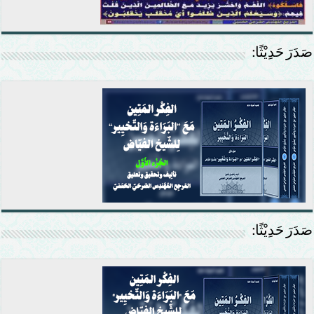
صَدَرَ حَدِيْثًا:
صَدَرَ حَدِيْثًا: