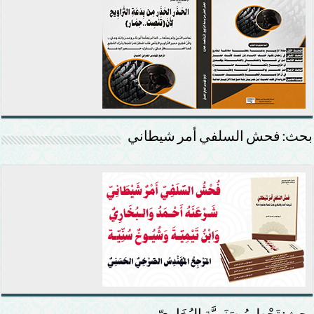
بحث: فحش السلفي أمر شيطاني