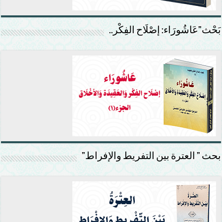
بَحْث”عَاشُورَاء: إصْلَاح الفِكْر..
بحث ” العترة بين التفريط والإفراط”