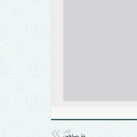
التالي
عمّ يتساءلون