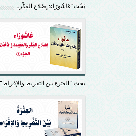
بَحْث”عَاشُورَاء: إصْلَاح الفِكْر..
بحث ” العترة بين التفريط والإفراط”