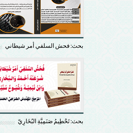
بحث: فحش السلفي أمر شيطاني
بحث: تَحْطِيمُ صَنَمِيَّةِ البُخَارِيّ