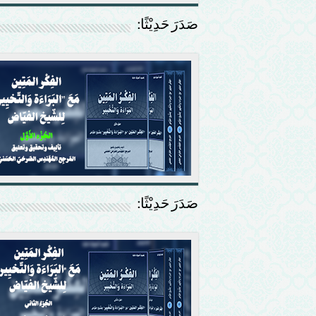
صَدَرَ حَدِيْثًا:
صَدَرَ حَدِيْثًا: