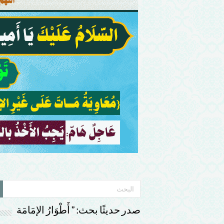
صدر حديثًا بحث: ” أَطْوَارُ الإمَامَة