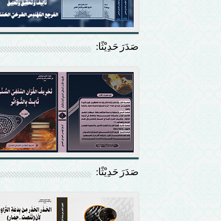
صَدَرَ حَدِيْثًا:
صَدَرَ حَدِيْثًا: