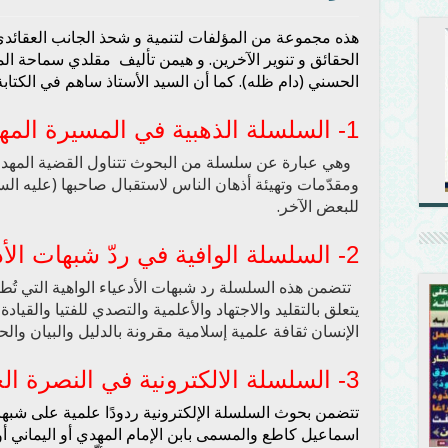
هذه مجموعة من المؤلفات لتنمية و شحذ الجانب العقائدي 
الحقائق و تنوير الآخرين. و هيمن تأليف مقلدي سماحة ال
الحسني (دام ظله). كما أن السيد الأستاذ ساهم في الكتابة 
1-
السلسلة الذهبية في المسيرة المه
وهي عبارة عن سلسلة من البحوث تتناول القضية المهدو
ومقدّمات وتهيئة أذهان الناس لاستقبال صاحبها (عليه الس
للبعض الآخر.
2-
السلسلة الوافية في ردّ شبهات الأدع
تتضمن هذه السلسلة رد شبهات الأدعياء الواهية التي تُ
يتعلق بالتقليد والاجتهاد والأعلمية والتصدي للفتيا والقياد
الإنسان ثقافة علمية إسلامية مقرونة بالدليل والبيان والح
3-
السلسلة الالكترونية في النصرة الح
تتضمن بحوث السلسلة الإلكترونية ردودًا علمية على شبه
اسماعيل كاطع والمسمى بابن الإمام المهدي أو اليماني أ