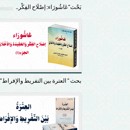
بَحْث”عَاشُورَاء: إصْلَاح الفِكْر..
بحث ” العترة بين التفريط والإفراط”