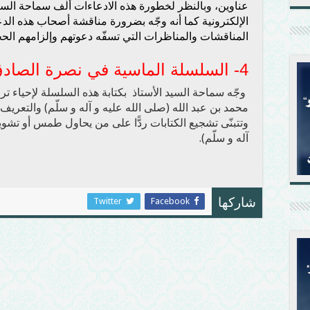
عناوين، وبالنظر لخطورة هذه الادعاءات ألّف سماحة السيد
الإلكترونية كما أنه وجّه بضرورة مناقشة أصحاب هذه الدعو
المناقشات والمناظرات التي تسفّه دعوتهم وإلزامهم الحج
4-
السلسلة الماسية في نصرة الصادق 
وجّه سماحة السيد الأستاذ بكتابة هذه السلسلة لإحياء ترا
محمد بن عبد الله (صلى الله عليه و آله و سلّم) والتعر
وتتبنّى تشجيع الكتابات ردًّا على من يحاول طمس أو تشويه
آله و سلّم).
Twitter
Facebook
شاركها