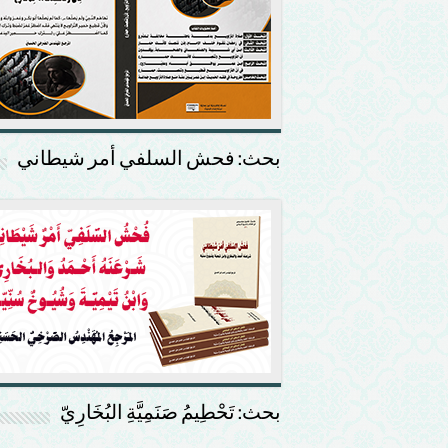
بحث: فحش السلفي أمر شيطاني
بحث: تَحْطِيمُ صَنَمِيَّةِ البُخَارِيّ