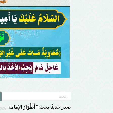
صدر حديثًا بحث: ” أَطْوَارُ الإمَامَة