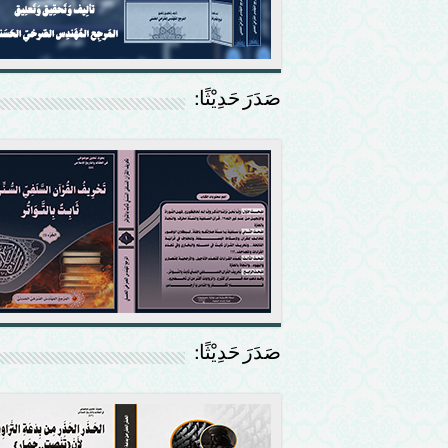
صَدَرَ حَدِيْثًا:
صَدَرَ حَدِيْثًا: