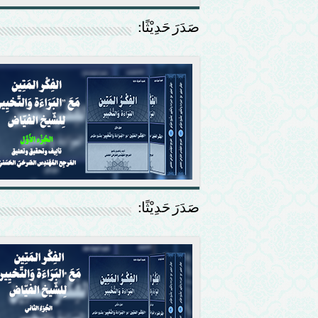
صَدَرَ حَدِيْثًا:
صَدَرَ حَدِيْثًا: