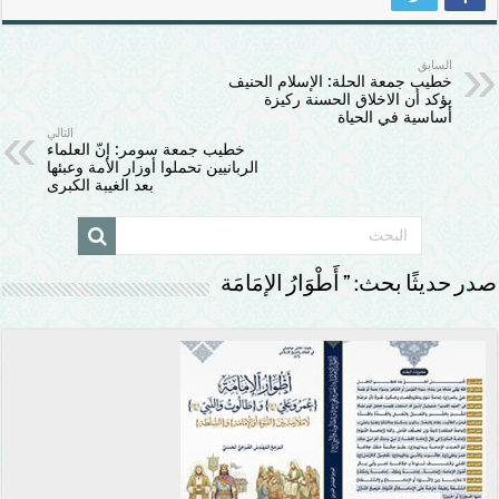
السابق
خطيب جمعة الحلة: الإسلام الحنيف
يؤكد أن الاخلاق الحسنة ركيزة
أساسية في الحياة
التالي
خطيب جمعة سومر: إنّ العلماء
الربانيين تحملوا أوزار الأمة وعبئها
بعد الغيبة الكبرى
صدر حديثًا بحث: ” أَطْوَارُ الإمَامَة