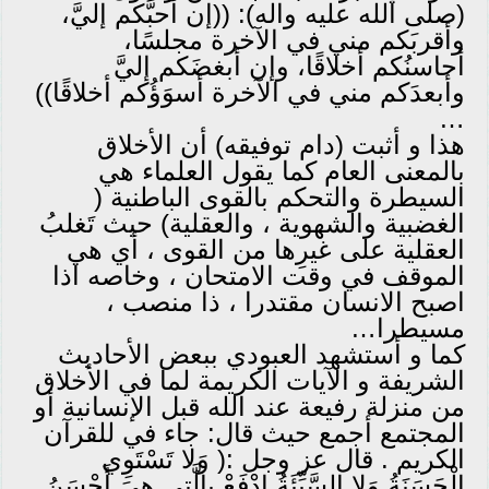
(صلى الله عليه واله): ((إن أحبَّكم إليَّ،
وأقربَكم مني في الآخرة مجلسًا،
أحاسنُكم أخلاقًا، وإن أبغضَكم إليَّ
وأبعدَكم مني في الآخرة أسوَؤُكم أخلاقًا))
…
هذا و أثبت (دام توفيقه) أن الأخلاق
بالمعنى العام كما يقول العلماء هي
السيطرة والتحكم بالقوى الباطنية (
الغضبية والشهوية ، والعقلية) حيث تَغلبُ
العقلية على غيرِها من القوى ، أي هي
الموقف في وقت الامتحان ، وخاصه اذا
اصبح الانسان مقتدرا ، ذا منصب ،
مسيطرا…
كما و أستشهد العبودي ببعض الأحاديث
الشريفة و الآيات الكريمة لما في الأخلاق
من منزلة رفيعة عند الله قبل الإنسانية أو
المجتمع أجمع حيث قال: جاء في للقرآن
الكريم . قال عز وجل :( وَلا تَسْتَوِي
الْحَسَنَةُ وَلا السَّيِّئَةُ ادْفَعْ بِالَّتِي هِيَ أَحْسَنُ