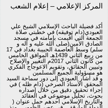
المركز الإعلامي – إعلام الشعب
أكد فضيلة الباحث الإسلامي الشيخ علي
العبودي(دام توفيقه) في خطبتي صلاة
الجمعة التي أقيمت بإمامته في مسجد
الصادق الأمين(صلى الله عليه و آله و
سلم) وسط العاصمة الحبيبة بغداد في 17
من ربيع الثاني 1439هـ الموافق الخامس
من كانون الثاني 2017م التغيير والإصلاح
وتبيين الحقائق، وتقويم الاعوجاج الفكري
هو مسؤولية الجميع المسلمين
و قد أشار العبودي إلى دور سماحة السيد
المحقق الأستاذ الصرخي (دام ظله ) في
إجراء تحقيق دقيق من خلال إصداره
بحوث، تحليل موضوعي في العقائد
والتاريخ الإسلامي أحدهم حمل عنوان (
الدولة المارقة .. في عصر الظهور .. منذ