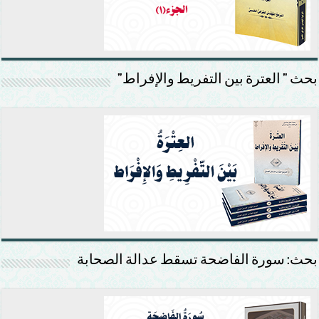
بحث ” العترة بين التفريط والإفراط”
بحث: سورة الفاضحة تسقط عدالة الصحابة