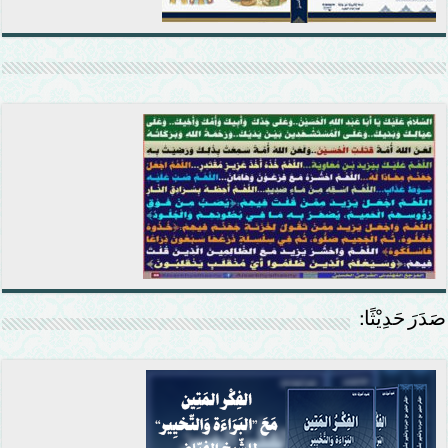
صَدَرَ حَدِيْثًا: