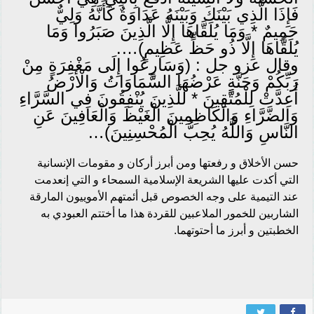
فَإِذَا الَّذِي بَيْنَكَ وَبَيْنَهُ عَدَاوَةٌ كَأَنَّهُ وَلِيٌّ
حَمِيمٌ * وَمَا يُلَقَّاهَا إِلَّا الَّذِينَ صَبَرُوا وَمَا
يُلَقَّاهَا إِلَّا ذُو حَظٍّ عَظِيمٍ)….
وقال عزو جل : (وَسَارِعُوا إِلَى مَغْفِرَةٍ مِنْ
رَبِّكُمْ وَجَنَّةٍ عَرْضُهَا السَّمَاوَاتُ وَالْأَرْضُ
أُعِدَّتْ لِلْمُتَّقِينَ * للَّذِينَ يُنْفِقُونَ فِي السَّرَّاءِ
وَالضَّرَّاءِ وَالْكَاظِمِينَ الْغَيْظَ وَالْعَافِينَ عَنِ
النَّاسِ وَاللَّهُ يُحِبُّ الْمُحْسِنِينَ)…
حسن الأخلاق و رفعتها ومن أبرز أركان و مقومات الإنسانية
التي أكدت عليها الشريعة الإسلامية السمحاء و التي إنعدمت
عند التيمية على وجه الخصوص قبل أئمتهم الأموييون المارقة
الشاربين للخمور الملاعبين للقردة هذا ما أختتم العبودي به
الخطبتين و أبرز ما أحتوتهما.