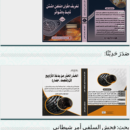
صَدَرَ حَدِيْثًا:
بحث: فحش السلفي أمر شيطاني