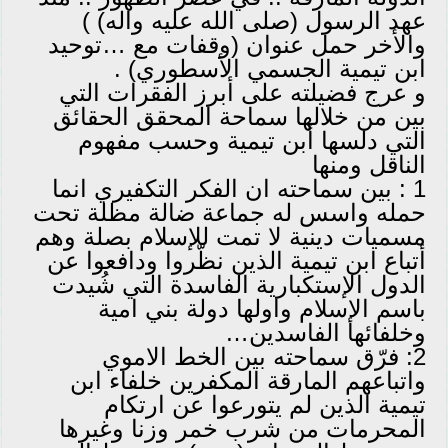
عهد الرسول (صلى الله عليه واله) )
والأخر حمل عنوان (وقفات مع …توحيد
ابن تيمية الجسمي الأسطوري) .
و عرج فضيلته على أبرز الفقرات التي
بين من خلالها سماحة المحقق الحقائق
التي دلسها أبن تيمية وحسب مفهوم
الناقل ومنها
1 : بين سماحته ان الفكر التكفيري انما
حمله واسس له جماعة ضالة مظلة تحت
مسميات دينية لا تمت للإسلام بصلة وهم
أتباع ابن تيمية الذين نظّروا ودافعوا عن
الدول الإستكبارية الفاسدة التي شُيدت
باسم الإسلام واولها دولة بني امية
وخلفائها الفاسدين…
2: فرّق سماحته بين الخط الاموي
واتباعهم المارقة المكفرين خلفاء ابن
تيمية الذين لم يتورعوا عن ارتكام
المحرمات من شرب خمر وزنا وغيرها