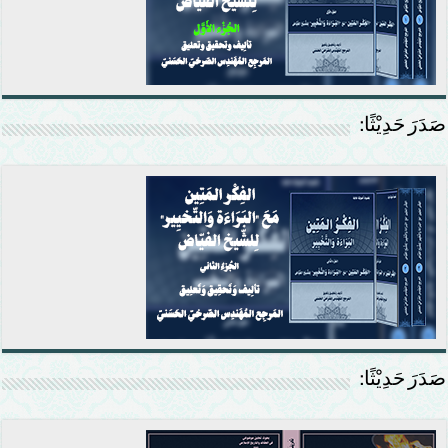
صَدَرَ حَدِيْثًا:
صَدَرَ حَدِيْثًا: