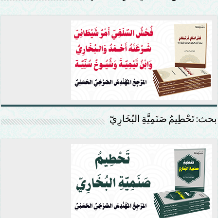
بحث: تَحْطِيمُ صَنَمِيَّةِ البُخَارِيّ