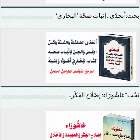
بحث:أتحدّى.. إثبات صحّة ’البخاري‘
بَحْث”عَاشُورَاء: إصْلَاح الفِكْر..