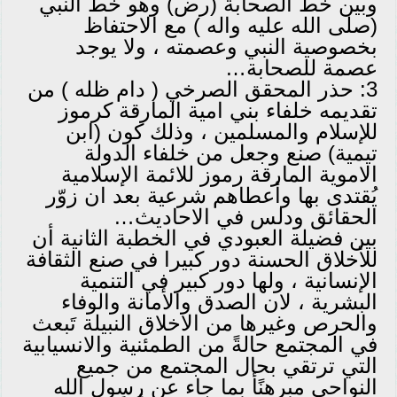
وبين خط الصحابة (رض) وهو خط النبي
(صلى الله عليه واله ) مع الاحتفاظ
بخصوصية النبي وعصمته ، ولا يوجد
عصمة للصحابة…
3: حذر المحقق الصرخي ( دام ظله ) من
تقديمه خلفاء بني امية المارقة كرموز
للإسلام والمسلمين ، وذلك كون (ابن
تيمية) صنع وجعل من خلفاء الدولة
الاموية المارقة رموز للائمة الإسلامية
يُقتدى بها وأعطاهم شرعية بعد ان زوّر
الحقائق ودلس في الاحاديث…
بين فضيلة العبودي في الخطبة الثانية أن
للأخلاق الحسنة دور كبيرا في صنع الثقافة
الإنسانية ، ولها دور كبير في التنمية
البشرية ، لان الصدق والأمانة والوفاء
والحرص وغيرها من الاخلاق النبيلة تَبعث
في المجتمع حالةً من الطمئنية والانسيابية
التي ترتقي بحال المجتمع من جميع
النواحي مبرهنًأ بما جاء عن رسول الله