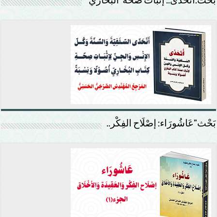
بحث:أتحدّى.. إثبات صحّة ’البخاري‘
بَحْث”عَاشُورَاء: إصْلَاح الفِكْر..