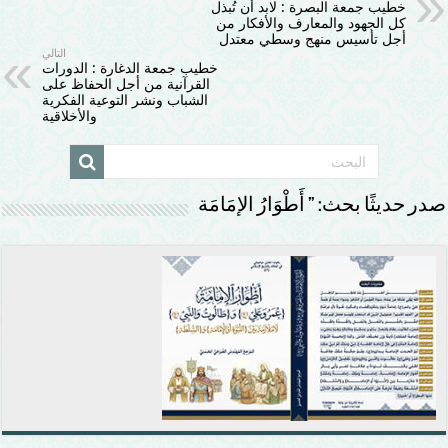
خطيب جمعة البصرة : لابد أن تُبذل
كل الجهود والمعارف والأفكار من
أجل تأسيس منهج وسطي معتدل
التالي
خطيب جمعة الدغارة : الدورات
القرآنية من أجل الحفاظ على
الشباب ونشر التوعية الفكرية
والأخلاقية
صدر حديثًا بحث: ” أَطْوَارُ الإمَامَة