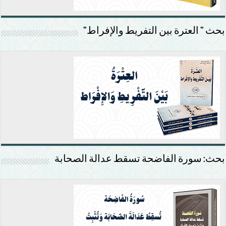
بحث ” العترة بين التفريط والإفراط”
بحث: سورة الفاضحة تسقط عدالة الصحابة