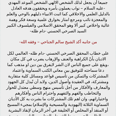
جميعا أن يجعل لذلك الشخص الالهي الشخص الموعد المهدي
-عليه السلام – نواب يعملون بأمره ويحققون هدفه العادل
بالدليل العلمي والاخلاقي كما اثبت الانبياء دليلهم بالوحي والعلم
والمعجزة نائب ومرجع امتاز بخوارق علمية وسعة فكر وهمة
عالية واخلاص كبير ألا وهو المحقق الاسلامي والفيلسوف الكبير
السيد الصرخي الحسني -دام ظله-
من جانبه أكد الشيخ سالم الجناحي – وفقه الله-
على خطاب المحقق الصرخي الحسني -دام ظله- العالمي لكل
الاديان بأنّ الكراهية والعنف والإرهاب يضرب في كل مكان
،ويقع على جميع الناس لان الشر لايفرق بين دين او مذهب كما
دعا سماحته للتوفيق بين معاني الكتب السماوية واعتماد
المشتركات والتمكن من تأسيس قواعد ومسائل كلية متقاربة
ومشتركة، في العقيدة وأصول الدين، ولابد أن تُبذل كل الجهود
والمعارف والأفكار من أجل تأسيس منهج وسطي معتدل للحوار
والتخاطب والفهم والتفهيم واحترام الناس وأفكارهم
واختياراتهم، وان اهم تلك المشتركات ما بشرت به كل الأديان
السماوية الثلاثة (اليهودية والمسيحية والإسلام) بمجيء المسيح
أو المنقذ أو المخلص أو الخليفة في آخر الزمان لإنقاذ البشرية
من الظلم والجور وبسط القسط والعدل بين الناس، وبصورة