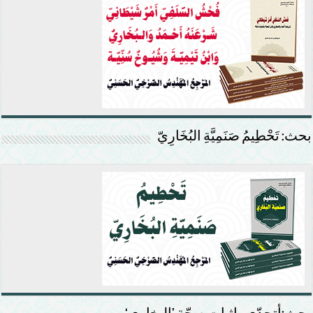
بحث: تَحْطِيمُ صَنَمِيَّةِ البُخَارِيّ