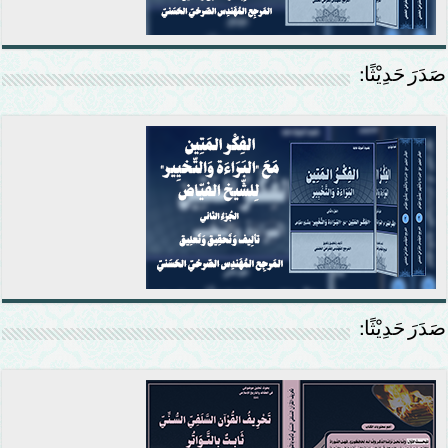
صَدَرَ حَدِيْثًا:
صَدَرَ حَدِيْثًا: