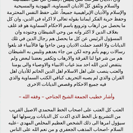
والسلام وتتّفق كلّ الأديان السماوية، اليهودية والمسيحية
والإسلام والأديان الإبراهيمية جميعاً، على حفظ النفس المحترمة
وحفظ حرية الفكر ايماننا بقوله تعالى لا اكراه في الدين، وان كل
ما يحصل من ارهاب وترويع باسم الاحكام السماوية هو قد غلف
بغلاف الدين لا اكثر وانه من وحي الشيطان وجنوده وان
المسؤول الرئيس عن كل ما يحصل هم رجال الدين في تلك
الديانات ولا اقصد حملت الاديان ومن جاءوا بها فالأنبياء قد بلغوا
رسالات ربهم بأتم وجه لكن من جاء بعدهم وتلبس به الشيطان
هم من شرعوا لنا الفرقة والارهاب وتكفير بعضنا لبعض ولم
ينتفض لدين الله احد منذ غياب الانبياء والاوصياء والى يومنا
والعتب ينصب على اهل الاسلام اهل الدين الخاتم للأديان اهل
القران والذي لم يصبه التحريف كباقي الكتب السماوية والذي
فيه جميع الاحكام وقصص الديانات الاخرى
وأشار خطيب الجمعة الشيخ الجناحي – وفقه الله –
العتب كل العتب على اصحاب الخط المحمدي الاصيل القريب
من التشريع بل الخط الذي اكدت كل الديانات ورسولها انها
سيؤول امرها الى ذلك الشخص العظيم المخلص المهدي -عليه
السلام -اصحاب المذهب الجعفري و من نعم الله على الناس