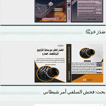
صَدَرَ حَدِيْثًا:
بحث: فحش السلفي أمر شيطاني