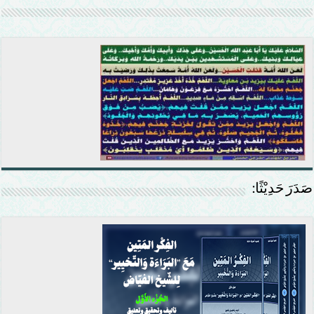
صَدَرَ حَدِيْثًا: