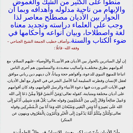
منطوا على الكثير من الشك والغموض
والإبهام من ناحية مدلوله وأهدافه وبما أن
الحوار بين الأديان مصطلح معاصر لذا
وجب على العلماء دراسته وتحديد معناه
لغة واصطلاحا، وبيان أنواعه وأحكامها في
ضوء الكتاب والسنة.
وأضاف خطيب الجمعة الشيخ الجناحي –
وفقه الله- قائلًا :
إن أول المبادرين بالحوار بين الأديان هم الأنبيــاءُ والأوصياء -عليهم السلام- مع
أقـوامهم بطرق مختلفــة وأساليب متعـددة، والمسلمون هم أحرى الناس
اتباعا للمنهج النبوي للدعوة، وأقواهم حجة وبياناً، لأن دينهم دين رباني موافق
لعقل الإنسان وفطرته السليمة أما الأصل الشرعي في الحوار مع أهل الأديان،
فهي الآيات التي وردت فيها دعوة الأنبياء والرسل لأقوامهم، وقد كان أقوامهم
على أديان مختلفة ومتباينة، كقوله تعالى:;وَمَنْ أَحْسَنُ قَوْلاً مِمَّنْ دَعَا إِلَى الله
وَعَمِلَ صَالِحاً وَقَالَ إِنَّنِي مِنَ الْمُسْلِمِينَ وقوله تعالى: ;قُلْ هَذِهِ سَبِيلِي أَدْعُو إِلَى
الله عَلَى بَصِيرَةٍ أَنَا وَمَنِ اتَّبَعَنِي وَسُبْحَانَ الله وَمَا أَنَا مِنَ الْـمُشْرِكِين وقوله
تعالى:وَلْتَكُنْ مِنْكُمْ أُمَّةٌ يَدْعُونَ إِلَى الْخَيْرِ وَيَأْمُرُونَ بِالْمَعْرُوفِ وينهون عن
المنكر)
وأنّ الأديان شُرّعت لكي يعيش الإنسانُ في ظلّ الطمأنينة