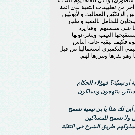
طوري) والتي القاها يوم الثلاثاء
 الموافق 28- 3- 2017، تطبيق آخر من تطبيقات التقية لدى ائمة
الزنكيّين المماليك والأيوبيّين
لجأون للتعامل بالتقية وأظهار
 على سلطتهم، وهنا يرد
يستقبحها التيمية ويشرعونها
وة فكيف ببقية عامة الناس
يمي التكفيري استعمالها من قبل
وهو يقرها ويبررها لهم.
ّة أو تيميّة؟ فهؤلاء الحكام
ساكر، ينتهجون ويسلكون
ين لك هذا يا بن تيمية تسمح
أس ولا تسمح للمساكين
سلوكهم طريق الشرع في التقيّة