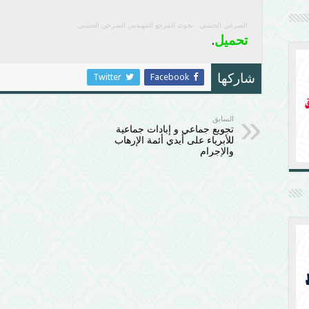
الصرخي الحسني
·
بحوث المرجع المهندس الصرخي الحسني
تحميل
.
Twitter
Facebook
شاركها
السابق
تجويع جماعي و إبادات جماعية
للأبرياء على أيدي أئمة الإرهاب
والإجرام