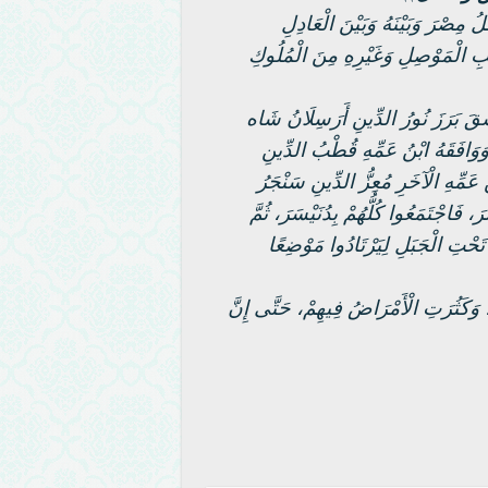
 مِصْرَ وَبَيْنَهُ وَبَيْنَ الْعَادِلِ
 الْمَوْصِلِ وَغَيْرِهِ مِنَ الْمُلُوكِ
ْقَ بَرَزَ نُورُ الدِّينِ أَرَسِلَانُ شَاه
َافَقَهُ ابْنُ عَمِّهِ قُطْبُ الدِّينِ
َمِّهِ الْآخَرِ مُعِزُّ الدِّينِ سَنْجَرُ
َاجْتَمَعُوا كُلُّهُمْ بِدُنَيْسَرَ، ثُمَّ
تَحْتِ الْجَبَلِ لِيَرْتَادُوا مَوْضِعًا
 وَكَثُرَتِ الْأَمْرَاضُ فِيهِمْ، حَتَّى إِنَّ