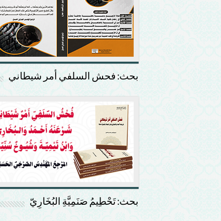
بحث: فحش السلفي أمر شيطاني
بحث: تَحْطِيمُ صَنَمِيَّةِ البُخَارِيّ