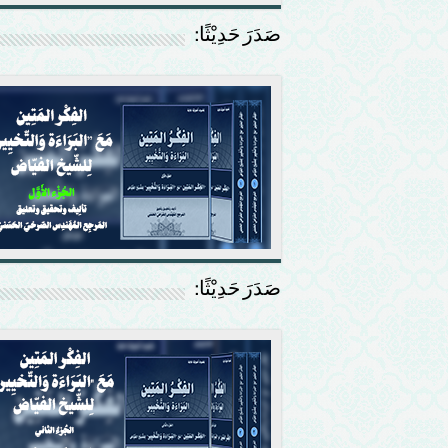
صَدَرَ حَدِيْثًا:
صَدَرَ حَدِيْثًا: