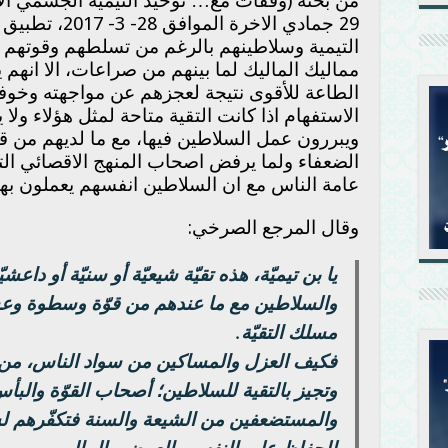
من بحثه (وقفات مع… توحيد التيمية الجسمي الأس
29 جمادي الاخرة
التيمية وسلاطينهم بالرغم من تسلطهم وقوتهم بين 
مماليك الماليك لما بينهم من صراعات، الا انهم ي
الطاعة للأقوى نتيجة لعجزهم عن مواجهته وخوفا
الاستفهام اذا كانت التقية متاحة لمثل هؤلاء ولا 
ويبررون عمل السلاطين فيها، مع ما لديهم من ق
الضعفاء ولما يرفض اصحاب المنهج الاقصائي الت
عامة الناس مع ان السلاطين انفسهم يعملون بها 
وقال المرجع الصرخي:
يا بن تيميّة، هذه تقيّة شيعيّة أو سنيّة أو داعشي
والسلاطين مع ما عندهم من قوّة وسطوة وع
مسلك التقيّة.
فكيف العزل والمساكين من سواد الناس، من أ
وتجيز بالتقية للسلاطين؛ أصحاب القوّة والب
والمستضعفين من الشيعة والسنة فتكفّرهم ل