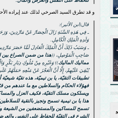
للحفاظ على النفس والعرض والمال.
و قد تطرق السيد الصرخي لذلك عند إيراده الأحدا
قال(ابن الأثير):
ـ فِي هَذِهِ السَّنَةِ زَالَ الْحِصَارُ عَنْ مَارْدِينَ، وَرَحَل
وَلَدِهِ الْمَلِكِ الْكَامِلِ.
ـ وَسَبَبُ ذَلِكَ أَنَّ الْمَلِكَ الْعَادِلَ لَمَّا حَصَرَ مَارْدِ
صَاحِبِ الْمَوْصِلِ، ((
هذا من ضمن الصراع بين الزن
مماليك الماليك
)) وَغَيْرِهِ مِنْ مُلُوكِ دِيَارِ بَكْرٍ وَال
يُبْقِيَ عَلَيْهِمْ، إِلَّا أَنَّ الْعَجْزَ عَنْ مَنْعِهِ حَمَلَهُمْ عَ
تطبيقات التقيّة، يا بن تيميّة، هذه تقيّة شيعيّة أ
فهؤلاء الحكام والسلاطين مع ما عندهم من ق
ويسلكون مسلك التقيّة، فكيف العزل والمسا
هذا يا بن تيمية تسمح وتجيز بالتقية للسلاطين
تسمح للمساكين والمستضعفين من الشيعة وا
الشرع في التقيّة للحفاظ على النفس والعرض