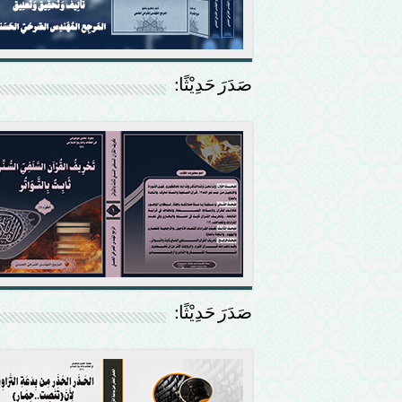
صَدَرَ حَدِيْثًا:
صَدَرَ حَدِيْثًا: