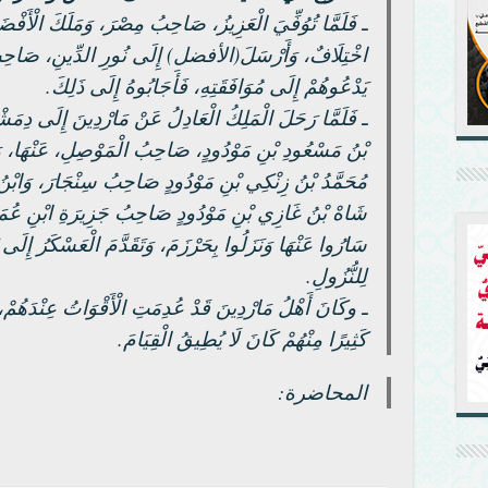
ـ فَلَمَّا تُوُفِّيَ الْعَزِيزُ، صَاحِبُ مِصْرَ، وَمَلَكَ الْأَفْضَلُ
اخْتِلَافٌ، وَأَرْسَلَ(الأفضل) إِلَى نُورِ الدِّينِ، صَاحِبِ
يَدْعُوهُمْ إِلَى مُوَافَقَتِهِ، فَأَجَابُوهُ إِلَى ذَلِكَ.
ـ فَلَمَّا رَحَلَ الْمَلِكُ الْعَادِلُ عَنْ مَارْدِينَ إِلَى دِمَش
بْنُ مَسْعُودِ بْنِ مَوْدُودٍ، صَاحِبُ الْمَوْصِلِ، عَنْهَا، وَو
مُحَمَّدُ بْنُ زِنْكِي بْنِ مَوْدُودٍ صَاحِبُ سِنْجَارَ، وَابْنُ ع
شَاهْ بْنُ غَازِي بْنِ مَوْدُودٍ صَاحِبُ جَزِيرَةِ ابْنِ عُمَرَ، ف
سَارُوا عَنْهَا وَنَزَلُوا بِحَرْزَمَ، وَتَقَدَّمَ الْعَسْكَرُ إِلَى 
لِلنُّزُولِ.
ـ وكَانَ أَهْلُ مَارْدِينَ قَدْ عُدِمَتِ الْأَقْوَاتُ عِنْدَهُمْ،
كَثِيرًا مِنْهُمْ كَانَ لَا يُطِيقُ الْقِيَامَ.
المحاضرة: