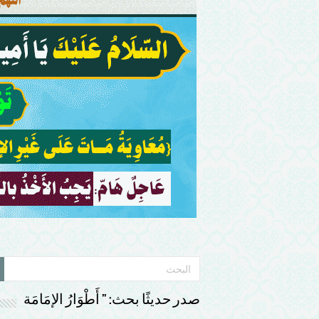
صدر حديثًا بحث: ” أَطْوَارُ الإمَامَة