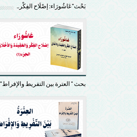
بَحْث”عَاشُورَاء: إصْلَاح الفِكْر..
بحث ” العترة بين التفريط والإفراط”