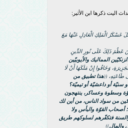
ث اليت ذكرها ابن الأثير:
َ عَسْكَرُ الْمَلِكِ الْعَادِلِ عَنْهَا مَعَ
ينَ عَظُمَ ذَلِكَ عَلَى نُورِ الدِّينِ
كيّين المماليك والأيوبيّين
ْجَزِيرَةِ، وَخَافُوا إِنْ مَلَكَهَا أَنْ لَا
لَى طَاعَتِهِ، ((
هذا تطبيق من
و سنيّة أو داعشيّة أو تيميّة؟
وّة وسطوة وعساكر، ينتهجون
كين من سواد الناس، من أين لك
؛ أصحاب القوّة والبأس ولا
لسنة فتكفّرهم لسلوكهم طريق
 والمال
))