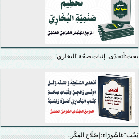
بحث:أتحدّى.. إثبات صحّة ’البخاري‘
بَحْث”عَاشُورَاء: إصْلَاح الفِكْر..