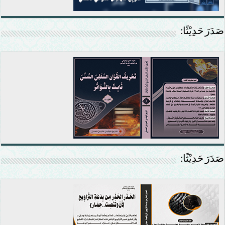
صَدَرَ حَدِيْثًا:
صَدَرَ حَدِيْثًا: