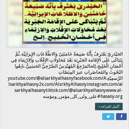
الحَيْدَرِيّ يَعْتَرِفُ بِأَنَّهُ صَنِيعَةُ خَامَنَئِيّ وَالاطّلَاعَاتِ الإِيرَانِيَّة..ثُمَّ
يَتَبَاكَى عَلَى الإِقَامَة الجَبْرِيَة بَعْدَ مُحَاوَلَاتِ الإِفْلَاتِ وَالِارْتِمَاءِ فِي
أَحْضَانِ الْخَلِيجِ..إلخالمَرْجِعُ المُهَنْدِسُ الصَّرْخِيُّ الحَسَنِيُّ..تابِعُوا
البُحُوثَ والمُحاضَراتِ عبرَ المِنَصّاتِ
الرَّسمِيّةِ:youtube.com/@alsarkhyalhasnyfacebook.com/A
lsarkhyalhasny2x.com/AlsrkhyAlhasnyinstagram.com/al
sarkhyalhasanytiktok.com/@alsarkhyalhasnywww.al-
hasany.org#علي_ولي_كل_مؤمن_ومؤمنه
أكمل القراءة »