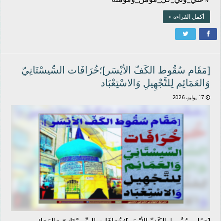
أكمل القراءة »
[مَقَام سُقُوط الكَفّ الأيْسَر]؛خُرَافَات السِّيسْتَانِيّ
وَالعَمَائِم لِلتَّجْهِيلِ وَالاسْتِعْبَاد
17 يوليو، 2026