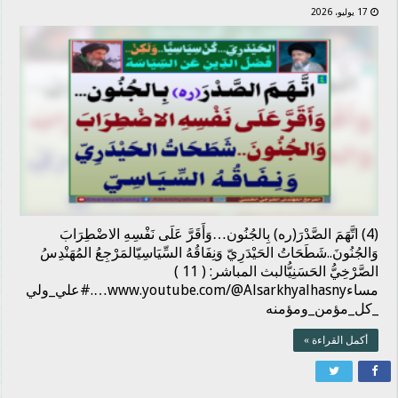
17 يوليو، 2026
(4) اتَّهَمَ الصَّدْرَ(ره) بِالجُنُون…وَأَقَرَّ عَلَى نَفْسِهِ الاضْطِرَابَ
وَالجُنُونَ..شَطَحَاتُ الحَيْدَرِيّ وَنِفَاقُهُ السِّيَاسِيّالمَرْجِعُ المُهَنْدِسُ
الصَّرْخِيُّ الحَسَنِيُّالبث المباشر: ( 11 )
مساءwww.youtube.com/@Alsarkhyalhasny….#علي_ولي
_كل_مؤمن_ومؤمنه
أكمل القراءة »