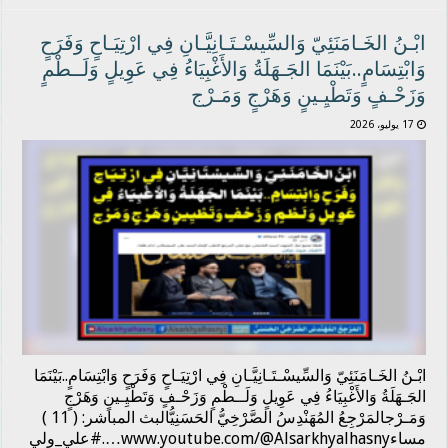
ابْـنُ الخَـامَنَئِيّ وَالسِّيسْـتَـانِيَّـانِ فِي ارْتِيَـاحٍ وَفَرَحٍ
وَابْتِسَامٍ..بَيْنَمَا الجَـهَلَةُ وَالأَغْبِيَاءُ فِي عَوِيلٍ وَلَــطْمٍ
وَزَحْـفٍ وَتَطْيِـينٍ وَهَرْجٍ وَمَـرْج
17 يوليو، 2026
ابْـنُ الخَـامَنَئِيّ وَالسِّيسْـتَـانِيَّـانِ فِي ارْتِيَـاحٍ وَفَرَحٍ وَابْتِسَامٍ..بَيْنَمَا
الجَـهَلَةُ وَالأَغْبِيَاءُ فِي عَوِيلٍ وَلَــطْمٍ وَزَحْـفٍ وَتَطْيِـينٍ وَهَرْجٍ
وَمَـرْجالمَرْجِعُ المُهَنْدِسُ الصَّرْخِيُّ الحَسَنِيُّالبث المباشر: ( 11 )
مساءwww.youtube.com/@Alsarkhyalhasny….#علي_ولي