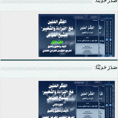
صَدَرَ حَدِيْثًا:
صَدَرَ حَدِيْثًا: