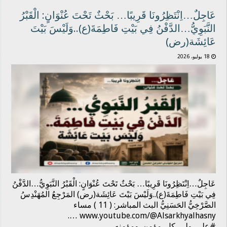
عَاجِلٌ…اِنْتَظِرُونَا قَرِيبًا… بَحْثٌ تَحْتَ عُنْوَانٍ: الْقَبْرُ
النَّبَوِيُّ…الدَّفْنُ فِي بَيْتِ فَاطِمَةَ(ع)..وَلَيْسَ بَيْتَ
عَائِشَة(رض)
18 يوليو، 2026
عَاجِلٌ…اِنْتَظِرُونَا قَرِيبًا… بَحْثٌ تَحْتَ عُنْوَانٍ: الْقَبْرُ النَّبَوِيُّ…الدَّفْنُ
فِي بَيْتِ فَاطِمَةَ(ع)..وَلَيْسَ بَيْتَ عَائِشَة(رض) المَرْجِعُ المُهَنْدِسُ
الصَّرْخِيُّ الحَسَنِيُّ البث المباشر: ( 11 ) مساء
www.youtube.com/@Alsarkhyalhasny ….
#علي_ولي_كل_مؤمن_ومؤمنه