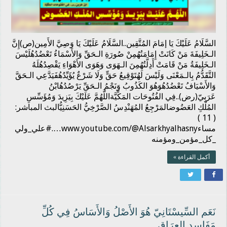
السَّلَامُ عَلَيْكَ يَا إمَامَ المُتَّقِين..السَّلَامُ عَلَيْكَ يَا وَصِيَّ الأَمِين(ص)إِنَّ
الـخَلِيفَةَ مَنْ كَانَتْ إِمَامَتُهُمِنْ صُورَةِ الـحَقِّ وَالأَسْمَاءُ تَعْضُدُهُلَيْسَ
الـخَلِيفَةُ مَنْ قَامَتْ أَدِلَّتُهُمِنَ الـهَوَى وَهَوَى الأَهْوَاءِ يَقْصِدُهُلَهُ
التَّقَدُّمُ بِالـمَعْنَى وَلَيْسَ لَهُتَوْقِيعُ حَقٍّ وَلَا شَرْعٌ يُؤَيِّدُهُفَيَدَّعِي الـحَقَّ
وَالأَسْيَافُ تَعْضُدُهُوَهُوَ الكَذُوبُ وَنَجْمُ الـحَقِّ يَرْصُدُهُابْنُ
عَرَبِيّ(رض)..فِي الفُتُوحَات المَكِّيَّةاللَّهُمَّ عَلَيْكَ بِيَزِيدَ وَمُؤَسِّسِ
المُلْكِ العَضُوضالمَرْجِعُ المُهَنْدِسُ الصَّرْخِيُّ الحَسَنِيُّالبث المباشر:
( 11 )
مساءwww.youtube.com/@Alsarkhyalhasny….#علي_ولي
_كل_مؤمن_ومؤمنه
أكمل القراءة »
نَعَم السِّيسْتَانِيّ هُوَ الأَصْلُ وَالأَسَاسُ فِي كُلِّ
مَفَاسِدِ العِرَاق..