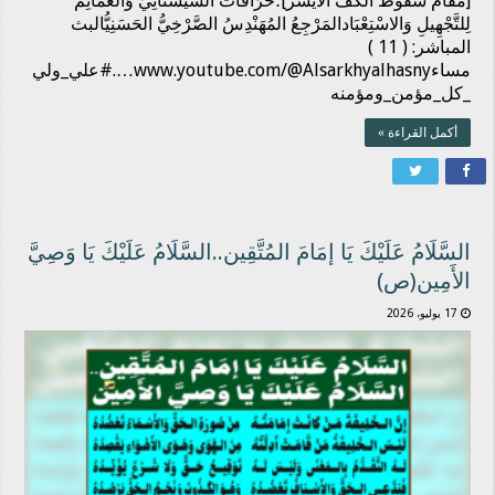
[مَقَام سُقُوط الكَفّ الأيْسَر]؛خُرَافَات السِّيسْتَانِيّ وَالعَمَائِم
لِلتَّجْهِيلِ وَالاسْتِعْبَادالمَرْجِعُ المُهَنْدِسُ الصَّرْخِيُّ الحَسَنِيُّالبث
المباشر: ( 11 )
مساءwww.youtube.com/@Alsarkhyalhasny….#علي_ولي
_كل_مؤمن_ومؤمنه
أكمل القراءة »
السَّلَامُ عَلَيْكَ يَا إمَامَ المُتَّقِين..السَّلَامُ عَلَيْكَ يَا وَصِيَّ
الأَمِين(ص)
17 يوليو، 2026