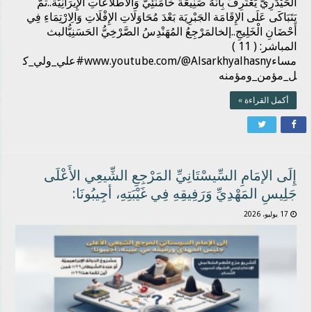
الحَيْدَرِيّ يَعْتَرِفُ بِأَنَّهُ صَنِيعَةُ خَامَنَئِيّ وَالاطّلَاعَاتِ الإِيرَانِيَّة..ثُمَّ
يَتَبَاكَى عَلَى الإِقَامَة الجَبْرِيَة بَعْدَ مُحَاوَلَاتِ الإِفْلَاتِ وَالِارْتِمَاءِ فِي
أَحْضَانِ الْخَلِيجِ..إلخالمَرْجِعُ المُهَنْدِسُ الصَّرْخِيُّ الحَسَنِيُّالبث
المباشر: ( 11 )
مساءwww.youtube.com/@Alsarkhyalhasny#علي_ولي_ك
ل_مؤمن_ومؤمنه
أكمل القراءة »
إِلَى الإمَامِ السِّيسْتَانِيِّ المَرْجِعِ الشِّيعِي الأَعْلَى
جَلِيسِ المَهْدِيِّ وَرَفِيقِهِ فِي غَيْبَتِهِ، أجِيبُونَا:
17 يوليو، 2026