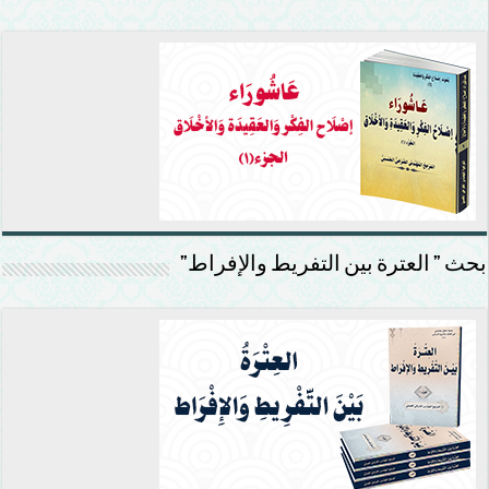
بحث ” العترة بين التفريط والإفراط”