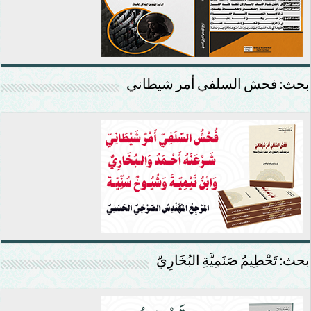
بحث: فحش السلفي أمر شيطاني
بحث: تَحْطِيمُ صَنَمِيَّةِ البُخَارِيّ