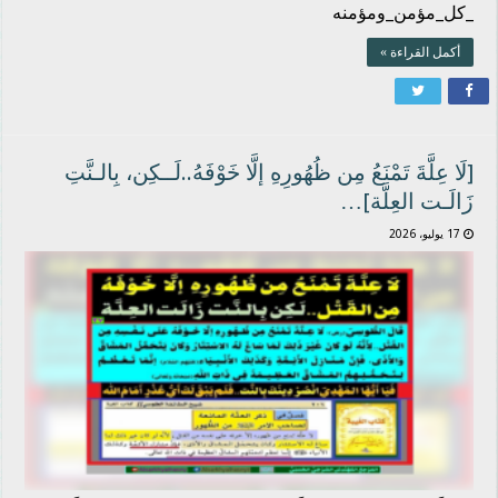
_كل_مؤمن_ومؤمنه
أكمل القراءة »
[لَا عِلَّةَ تَمْنَعُ مِن ظُهُورِهِ إلَّا خَوْفَهُ..لَــكِن، بِالـنَّتِ
زَالَـت العِلَّة]…
17 يوليو، 2026