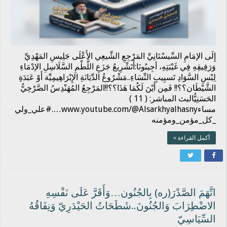
إِلَى الإمَامِ السِّيسْتَانِيِّ المَرْجِعِ الشِّيعِي الأَعْلَى جَلِيسِ المَهْدِيِّ
وَرَفِيقِهِ فِي غَيْبَتِهِ، أجِيبُونَا:أَتَشْرِيعُ جَزَعِ اللَّطْمِ السَّلَاسِلِ الإدْمَاءِ
لِبْسِ السَّوَادِ تَسيِيبِ النِّسَاءِ..مَشْرُوعُ الدِّيَانَةِ الإِبْرَاهِيمِيِّة أَوْ عَبَدَةِ
الشَّيْطَان؟؟!! فَمِن أَيْنَ لَكُمَا هَذَا؟؟!!المَرْجِعُ المُهَنْدِسُ الصَّرْخِيُّ
الحَسَنِيُّالبث المباشر: ( 11 )
مساءwww.youtube.com/@Alsarkhyalhasny….#علي_ولي
_كل_مؤمن_ومؤمنه
أكمل القراءة »
اتَّهَمَ الصَّدْرَ(ره) بِالجُنُون…وَأَقَرَّ عَلَى نَفْسِهِ
الاضْطِرَابَ وَالجُنُونَ..شَطَحَاتُ الحَيْدَرِيّ وَنِفَاقُهُ
السِّيَاسِيّ