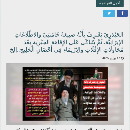
أكمل القراءة »
الحَيْدَرِيّ يَعْتَرِفُ بِأَنَّهُ صَنِيعَةُ خَامَنَئِيّ وَالاطّلَاعَاتِ
الإِيرَانِيَّة..ثُمَّ يَتَبَاكَى عَلَى الإِقَامَة الجَبْرِيَة بَعْدَ
مُحَاوَلَاتِ الإِفْلَاتِ وَالِارْتِمَاءِ فِي أَحْضَانِ الْخَلِيجِ..إلخ
17 يوليو، 2026