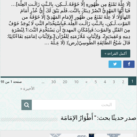
[لَا عِلَّةَ تَمْنَعُ مِن ظُهُورِهِ إلَّا خَوْفَهُ..لَــكِن، بِالـنَّتِ زَالَـت العِلَّة]…
فَيَا أَيُّهَا المَهْدِيُّ انْصُرْ دِينَكَ بِالنَّت..فَلَم يَبْقَ لَكَ أَيُّ عُذْرٍ أَمَامَ
اللهأوَّلًا: لَا عِلَّةَ تَمْنَعُ مِن ظُهُورِ الإمَامِ المَهْدِيِّ إلَّا خَوْفَهُ من
المَوْت..لَـكِن، بِالـنَّتِ زَالَـت العِلَّة..فَبِاسْتِخْدَامِ النَّتِ لَا يُوجَدُ خَوْفٌ
مِنَ القَتْلِ وَالمَوْت؛.فَبِإمْكَانِ المهديّ أَن يَسْتَخْدِمَ النَّتَ:1.لِنُصْرَةِ
دِينِهِ وَعَقِيدَتِهِ2. وَلِإثْبَاتِ مُلَازَمَتِهِ لِلقُرْآن3.وَلِإثْبَاتِ إمَامَتِهِ بَقَاءًثَانِيًا:
قَالَ شَيْخُ الطَّائِفَةِ الطُّوسِيّ(رض): {لَا عِـلَّةَ …
أكمل القراءة »
1
...
30
20
10
»
5
4
3
2
صفحة 1 من 93
الأخيرة »
صدر حديثًا بحث: ” أَطْوَارُ الإمَامَة