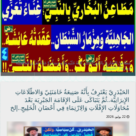
مَطَاعِنُ البُخَاريِّ بِالـنَّبِيّ(صَلَّى اللهُ عَلَيْهِ وَآلِهِ وَسَلَّم)؛ غِنَاءُ تَعَزِّي الجَاهِلِيَّة
وَمِزْمَارُ الشّيْطَان
أفضل نساء النبي (صلّى الله عليه وآله وسلّم)
أقل نساء النبي (صلّى الله عليه وآله وسلّم) فضلاً
أَفْضَلُ نِسَاءِ النَّبِيّ (صلى الله عليه وآله وسلم) فَاطِمَةُ (عليها السلام)
الحَيْدَرِيّ يَعْتَرِفُ بِأَنَّهُ صَنِيعَةُ خَامَنَئِيّ وَالاطّلَاعَاتِ
الإِيرَانِيَّة..ثُمَّ يَتَبَاكَى عَلَى الإِقَامَة الجَبْرِيَة بَعْدَ
مُحَاوَلَاتِ الإِفْلَاتِ وَالِارْتِمَاءِ فِي أَحْضَانِ الْخَلِيجِ..إلخ
22 يوليو، 2026