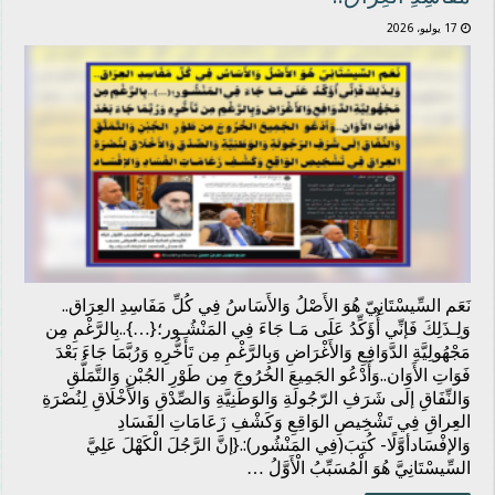
17 يوليو، 2026
نَعَم السِّيسْتَانِيّ هُوَ الأَصْلُ وَالأَسَاسُ فِي كُلِّ مَفَاسِدِ العِرَاق..
وَلِـذَلِكَ فَإنِّي أُؤَكِّدُ عَلَى مَـا جَاءَ فِي المَنْشُـور؛{…}..بِالرَّغْمِ مِن
مَجْهُولِيَّةِ الدَّوَافِعِ وَالأَغْرَاضِ وَبِالرَّغْمِ مِن تَأَخُّرِهِ وَرُبَّمَا جَاءَ بَعْدَ
فَوَاتِ الأَوَان..وَأَدْعُو الجَمِيعَ الخُرُوجَ مِن طَوْرِ الجُبْنِ وَالتَّمَلُّقِ
وَالنِّفَاقِ إلَى شَرَفِ الرّجُولَةِ وَالوَطَنِيَّةِ وَالصِّدْقِ وَالأَخْلَاقِ لِنُصْرَةِ
العِراقِ فِي تَشْخِيصِ الوَاقِعِ وَكَشْفِ زَعَامَاتِ الفَسَادِ
وَالإفْسَادأوَّلًا- كُتِبَ(فِي المَنْشُور):.{إنَّ الرَّجُلَ الْكَهْلَ عَلِيَّ
السِّيسْتَانِيَّ هُوَ الْمُسَبِّبُ الْأَوَّلُ …