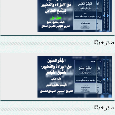
صَدَرَ حَدِيْثًا:
صَدَرَ حَدِيْثًا: