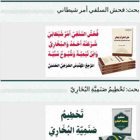
بحث: فحش السلفي أمر شيطاني
بحث: تَحْطِيمُ صَنَمِيَّةِ البُخَارِيّ