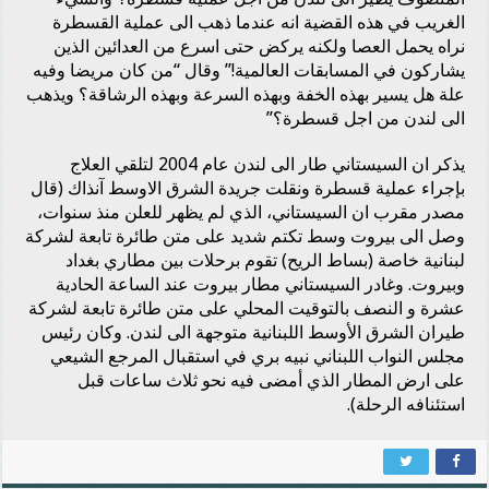
الغريب في هذه القضية انه عندما ذهب الى عملية القسطرة
نراه يحمل العصا ولكنه يركض حتى اسرع من العدائين الذين
يشاركون في المسابقات العالمية!” وقال “من كان مريضا وفيه
علة هل يسير بهذه الخفة وبهذه السرعة وبهذه الرشاقة؟ ويذهب
الى لندن من اجل قسطرة؟”
يذكر ان السيستاني طار الى لندن عام 2004 لتلقي العلاج
بإجراء عملية قسطرة ونقلت جريدة الشرق الاوسط آنذاك (قال
مصدر مقرب ان السيستاني، الذي لم يظهر للعلن منذ سنوات،
وصل الى بيروت وسط تكتم شديد على متن طائرة تابعة لشركة
لبنانية خاصة (بساط الريح) تقوم برحلات بين مطاري بغداد
وبيروت. وغادر السيستاني مطار بيروت عند الساعة الحادية
عشرة و النصف بالتوقيت المحلي على متن طائرة تابعة لشركة
طيران الشرق الأوسط اللبنانية متوجهة الى لندن. وكان رئيس
مجلس النواب اللبناني نبيه بري في استقبال المرجع الشيعي
على ارض المطار الذي أمضى فيه نحو ثلاث ساعات قبل
استئنافه الرحلة).