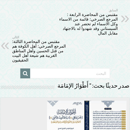
السابق
مقتبس من المحاضرة الرابعة :
المرجع الصرخي: قائمة من الاسماء
وكل الاسماء لم تحضر عند
السيستاني وقد شهدوا له بالاجتهاد
مقابل المال
التالي
مقتبس من المحاضرة الثالثة:
المرجع الصرخي: أهل الكوفة هم
من قتل الحسين وأهل المناطق
الغربية هم شيعة أهل البيت
الحقيقيون
صدر حديثًا بحث: ” أَطْوَارُ الإمَامَة