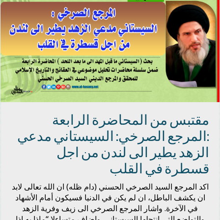
مقتبس من المحاضرة الرابعة
:المرجع الصرخي: السيستاني مدعي
الزهد يطير الى لندن من اجل
قسطرة في القلب
اكد المرجع السيد الصرخي الحسني (دام ظله) ان الله تعالى لابد
ان يكشف الباطل، ان لم يكن في الدنيا فسيكون أمام الأشهاد
في الآخرة. واشار المرجع الصرخي الى زيف وفرية الزهد
والتواضع التي انتحلها السيستاني. واضاف متساءلا “ماذا به اذا