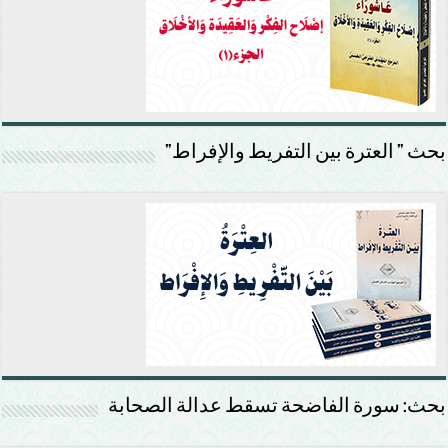
بحث ” العترة بين التفريط والإفراط”
بحث: سورة الفاضحة تسقط عدالة الصحابة