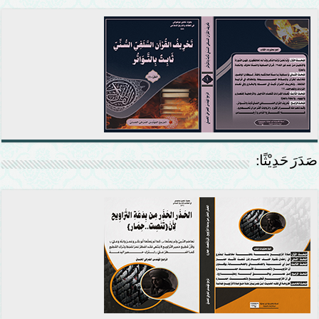
صَدَرَ حَدِيْثًا: