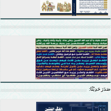
صَدَرَ حَدِيْثًا: