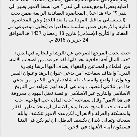
اصابه بعض الوجع يذهب الى لندن؟ في ابسط الامور يطير الى
لندن؟” جاء هذا خلال المحاضرة العقائدية الرابعة ضمن بحث
(السيستاني ما قبل المهد الى ما بعد اللحد) و هي المحاضرة
الثانية و الأربعون ضمن سلسلة محاضرات (تحليل موضوعي في
العقائد و التأريخ الإسلامي) بتاريخ 18 رمضان 1437 هـ الموافق
24 حزيران 2016 م.
حيث تحدث المرجع الصرخي عن (الرشا والتجارة في الدين):
“حب المال آفة اخلاقية بحد ذاتها. لقد حرفت من اصحاب الائمة،
من العلماء والمحدثين والفقهاء. يضاف اليها الرشا وتجارة
الدين.” واضاف سماحته “من يدعي عنوان الزهد وعنوان الفقر
وعنوان التواضع والمسكنة له شاهد تاريخي. الكثير.. من يدعي
هذا من مُدّعي التصوف ومدعي الزهد لهم شواهد في التاريخ
الاسلامي والتاريخ غير الاسلامي. و قصة نعثل اليهودي معروفة
في هذا الامر.” وقال سماحته “حب المال، حب الواجهة، حب
السمعة، حب المديح.. طبعا يدعو الانسان ان يتخذ مظهر الفقر
والمسكنة والعزلة والانعزال. لكن هذه الامور تنكشف والله
سبحانه وتعالى لابد ان يكشف الباطل، ان لم يكن في الدنيا
فسيكون أمام الأشهاد في الاخرة.”