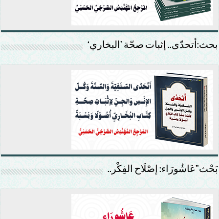
بحث:أتحدّى.. إثبات صحّة ’البخاري‘
بَحْث”عَاشُورَاء: إصْلَاح الفِكْر..