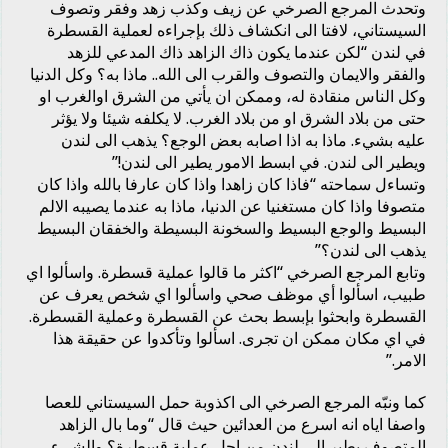
وتحدث المرجع الصرخي عن زيف وكذب زهد وفقر وتصوف
السيستاني، لافتا الى انكشاف ذلك بإجراءه لعملية القسطرة
في لندن “لكن عندما يكون ذاك الزاهد ذاك المدعي للزهد
والفقر والايمان والتصوف والقرب الى الله.. ماذا به؟ وكل الدنيا
وكل الناس منقادة له، وممكن ان يأتي من الشرق اوالغرب او
حتى من بلاد الشرق او من بلاد الغرب. لا يكلفه شيئا ولا يؤثر
عليه بشيء. ماذا به اذا اصابه بعض الوجع؟ يذهب الى لندن
ويطير الى لندن. في ابسط الامور يطير الى لندن!”
وتساءل سماحته “فاذا كان زاهدا واذا كان عارفا بالله واذا كان
متصوفا واذا كان مستغنيا عن الدنيا، ماذا به عندما يصيبه الالم
البسيط والوجع البسيط والسخونة البسيطة والخفقان البسيط
يذهب الى لندن؟”
وتابع المرجع الصرخي “اكثر ما قالوا عملية قسطرة. واسألوا اي
طبيب، اسألوا أي موظف صحي واسألوا اي شخص يعرف عن
القسطرة وابحثوا بإبسط بحث عن القسطرة وعملية القسطرة.
في اي مكان ممكن ان تجرى. اسألوا وتأكدوا عن حقيقة هذا
الامر.”
كما ونبّه المرجع الصرخي الى اكذوبة حمل السيستاني للعصا
واصفا اياه انه اسرع من العدائين حيث قال “وما بال الزاهد
المتصوف يطير الى لندن من اجل عملية قسطرة؟ والشيء