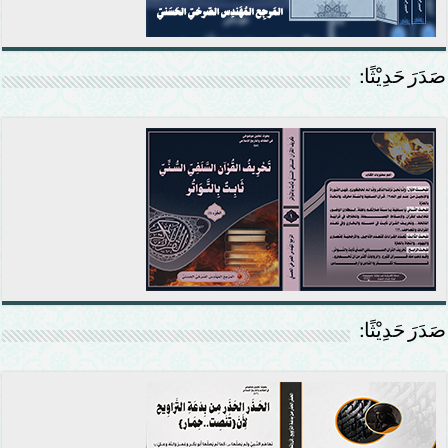
صَدَرَ حَدِيْثًا:
صَدَرَ حَدِيْثًا: