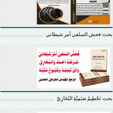
بحث: فحش السلفي أمر شيطاني
بحث: تَحْطِيمُ صَنَمِيَّةِ البُخَارِيّ