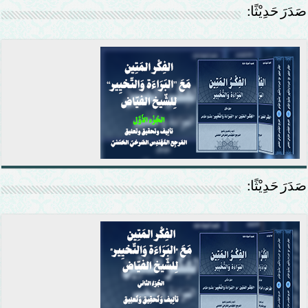
صَدَرَ حَدِيْثًا:
صَدَرَ حَدِيْثًا: