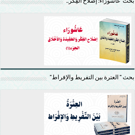
بَحْث”عَاشُورَاء: إصْلَاح الفِكْر..
بحث ” العترة بين التفريط والإفراط”