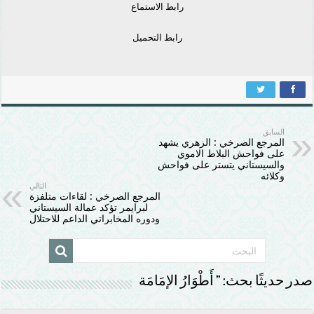
رابط الاستماع
رابط التحميل
السابق
المرجع الصرخي : الزهري يشهد
على فواحش البلاط الاموي
والسيستاني يتستر على فواحش
وكلائه
التالي
المرجع الصرخي : لقاءات متلفزة
لبرايمر تؤكد عمالة السيستاني
ودوره المخابراتي الداعم للاحتلال
صدر حديثًا بحث: ” أَطْوَارُ الإمَامَة