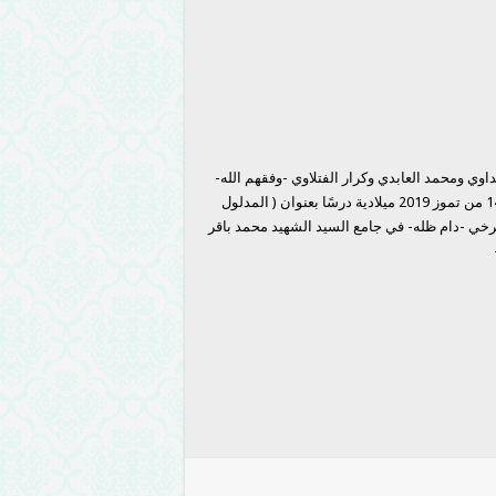
وي ومحمد العابدي وكرار الفتلاوي -وفقهم الله-
اليوم الأحد الموافق العاشر من ذي القعدة 1440 هجرية المصادف 14 من تموز 2019 ميلادية درسًا بعنوان ( المدلول
صرخي -دام ظله- في جامع السيد الشهيد محمد باقر