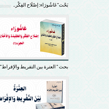
بَحْث”عَاشُورَاء: إصْلَاح الفِكْر..
بحث ” العترة بين التفريط والإفراط”