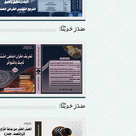
صَدَرَ حَدِيْثًا:
صَدَرَ حَدِيْثًا: