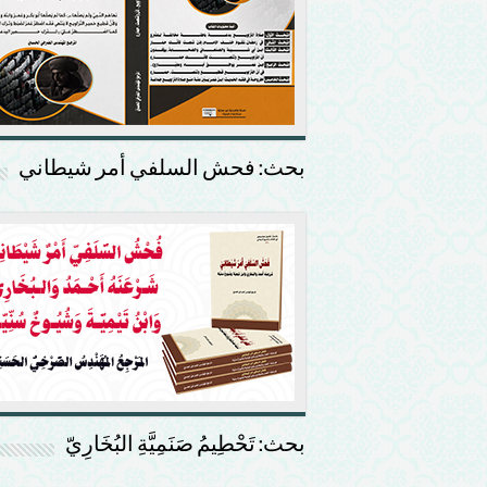
بحث: فحش السلفي أمر شيطاني
بحث: تَحْطِيمُ صَنَمِيَّةِ البُخَارِيّ