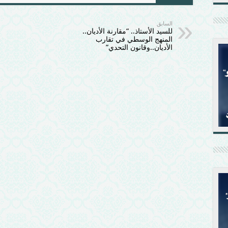
السابق
للسيد الأستاذ.. “مقارنة الأديان..
المنهج الوسطي في تقارب
الأديان..وقانون التحدي”