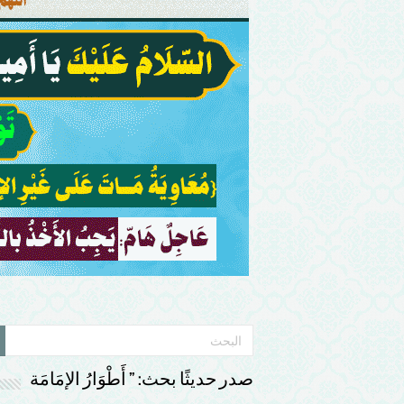
صدر حديثًا بحث: ” أَطْوَارُ الإمَامَة