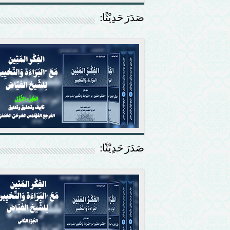
صَدَرَ حَدِيْثًا:
صَدَرَ حَدِيْثًا: