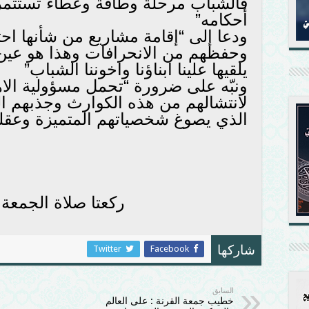
فالشباب مرحلة وطاقة وعطاء تستثمر 
أحكامه”
ودعا إلى “إقامة مشاريع من شأنها اح
وحفظهم من الانحرافات وهذا هو عين 
يلقيها علينا ابناؤنا واخوننا الشباب”
ونبّه على ضرورة “تحمل مسؤولية الا
لانتشالهم من هذه الكوارث وجذبهم الى
الذي يصوغ شخصياتهم المتميزة وعقليا
ركعتا صلاة الجمعة 
Twitter
Facebook
شاركها
السابق
خطيب جمعة القرنة : على العالم