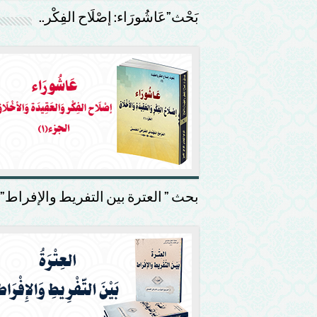
بَحْث”عَاشُورَاء: إصْلَاح الفِكْر..
بحث ” العترة بين التفريط والإفراط”