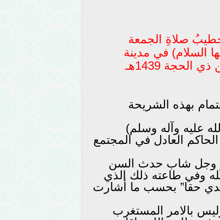
خطيبُ صلاةِ الجمعة
ها السلام) في مدينة
الهارثة شمال محافظة البصرة، 12 من ذي الحجة 1439هـ
هتمام بهذه الشريحة
ه عليه وآله وسلم)
الحاكم العادل في المجتمع
عز وجل شاب حدث السن
ه وفي طاعته ذلك الذي
عبدي حقا” بحسب ما أشارت
ليس بالامر المستغرب