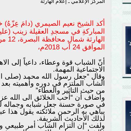
المركز الإعلامي ـ إعلام الهارثة
أكد الشيخ نعيم الصيمري (دامَ عِزّهُ) 
المباركةِ في مسجدِ العقيلة زينب (علي
الموافق 24 آب 2018م،
أنّ الشباب قوة وعطاء، داعياً إلى الا
الاجتماعية المهمة.
وقال “جعل رسول الله محمد (صلى الل
الشاب الملتزم في دوره وأهميته بعد 
من حيث التاثير والعطاء”
وأضاف أن “أحب الخلائق الى الله 
في صورة حسنة جعل شبابه وجماله لل
يباهي به الرحمن ملائكته يقول هذا 
لذلك الأحاديث الشريفة.
ولفت “إن التزام الشاب أمر طبيعي و