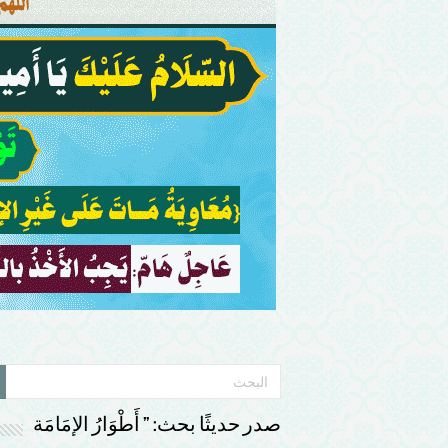
صدر حديثًا بحث: ” أَطْوَارُ الإمَامَة