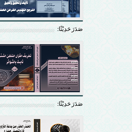
صَدَرَ حَدِيْثًا:
صَدَرَ حَدِيْثًا: