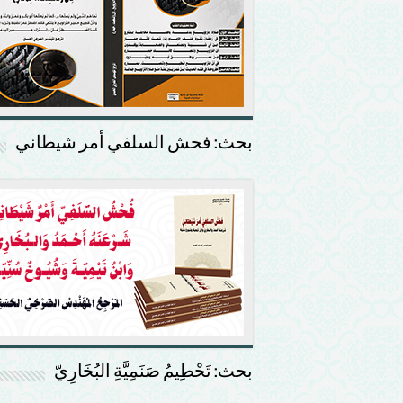
بحث: فحش السلفي أمر شيطاني
بحث: تَحْطِيمُ صَنَمِيَّةِ البُخَارِيّ