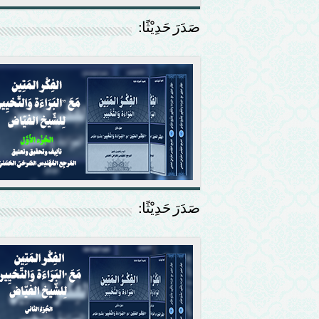
صَدَرَ حَدِيْثًا:
صَدَرَ حَدِيْثًا: