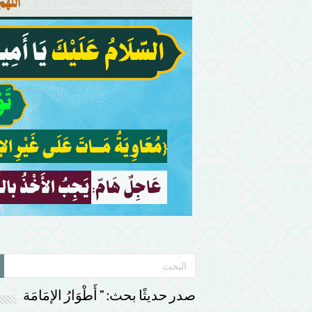
صدر حديثًا بحث: ” أَطْوَارُ الإمَامَة