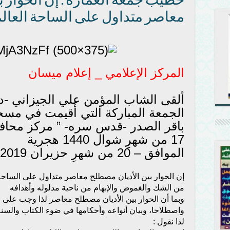
خطيب جمعة العمارة : إن الحوار ب
معاصر متداول على الساحة العالم
المركز الإعلامي _ إعلام ميسان
ألقى الشاب المؤمن علي الجيزاني -د
الجمعة المباركة التي أُقيمت في مس
باقر الصدر -قدس سره- ” مركز محافظ
17 من شهرِ شوال 1440 هجرية
الموافق – 20 من شهرِ حزيران 2019 ميلادية .. قائلاً :-
إن الحوار بين الأديان مصطلح معاصر متداول على الساحة ا
من الشك والغموض والإبهام من ناحية مدلوله وأهدافه
وبما أن الحوار بين الأديان مصطلح معاصر لذا وجب على ال
واصطلاحا، وبيان أنواعه وأحكامها في ضوء الكتاب والسنة
لذا نقول :