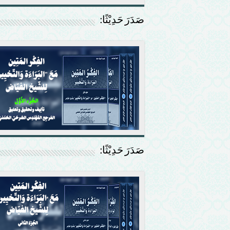
صَدَرَ حَدِيْثًا:
صَدَرَ حَدِيْثًا: