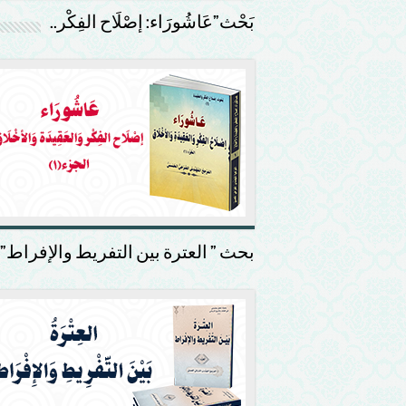
بَحْث”عَاشُورَاء: إصْلَاح الفِكْر..
بحث ” العترة بين التفريط والإفراط”