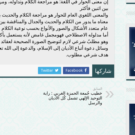
إن معنى الحوار في اللغة: هو مراجعة الكلام وتداوله، ومر
بين اثنين فأكثر
والمعنى اللغوي العام للحوار هو مراجعة الكلام والحديث 
معناه ما يدور من الكلام والحديث والجدال والمناقشة بين أ
عام متعدد الأشكال والصور والأنواع بحسب نوعية الكلام 
أما مدلوله الاصطلاحي فهومجمل غامض لأنه يستعمل بأك
وهو مطلبٌ شرعي لازم لتوضيح الصورة الصحيحة لعقائد ال
وسائل دعوة أتباع الأديان إلى الإسلام، والدعوة إلى الله 
هدف شرعي مطلوب.
Twitter
Facebook
شاركها
السابق
خطيب جُمعة الحمزة الغربي : راية
التوحيد الإلهي تشمل كُل الأديان
والرسل