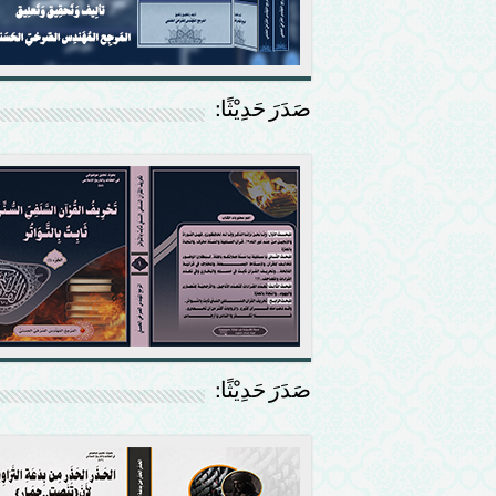
صَدَرَ حَدِيْثًا:
صَدَرَ حَدِيْثًا: