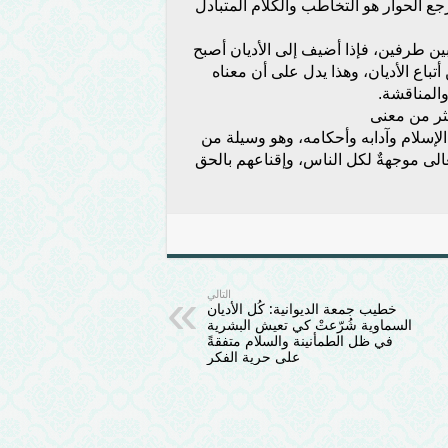
جع الحوار هو التخاطب والكلام المتبادل
بين طرفين، فإذا أضيف إلى الأديان أصبح
تباع الأديان، وهذا يدل على أن معناه
والمناقشة.
ثر من معنى
إسلام وآدابه وأحكامه، وهو وسيلة من
تعالى موجهةٌ لكل الناس، وإقناعهم بالحق
التالي
خطيب جمعة الديوانية: كُل الأديان
السماوية شُرّعتْ كي تعيش البشرية
في ظل الطمأنينة والسلام متفقةً
على حرية الفكر