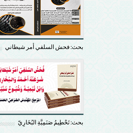
بحث: فحش السلفي أمر شيطاني
بحث: تَحْطِيمُ صَنَمِيَّةِ البُخَارِيّ