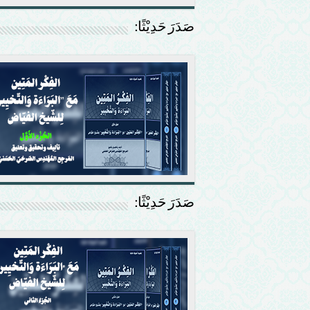
صَدَرَ حَدِيْثًا:
صَدَرَ حَدِيْثًا: