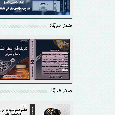
صَدَرَ حَدِيْثًا:
صَدَرَ حَدِيْثًا: