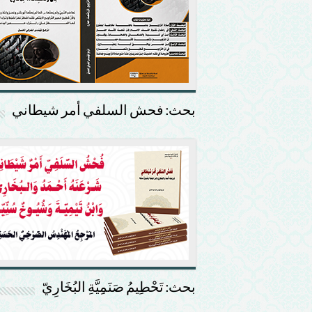
بحث: فحش السلفي أمر شيطاني
بحث: تَحْطِيمُ صَنَمِيَّةِ البُخَارِيّ