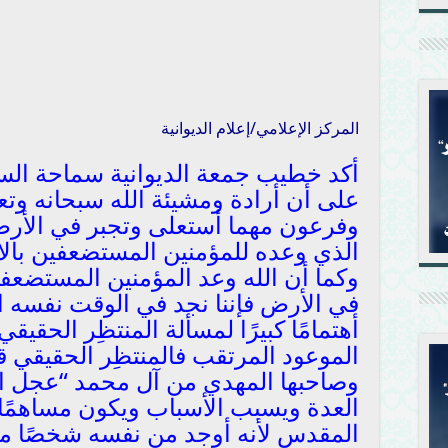
المركز الإعلامي/إعلام الديوانية
أكد خطيب جمعة الديوانية سماحة السي
على أن أرادة ومشيئة الله سبحانه وت
وفرعون مهما أستعلى وتجبر في الأرض 
الذي وعده للمؤمنين المستضعفين بال
وكما أن الله وعد المؤمنين المستضعفي
في الأرض فإننا نجد في الوقت نفسه 
أهتمامًا كبيرًا لمسألة المنتظِر الحقيق
الموعود المرتقب فالمنتظِر الحقيقي قول
وصاحبها المهدي من آل محمد “عجل ال
العدة ويسبب الأسباب ويكون مساهمًا 
المقدس لأنه أوجد من نفسه شخصًا مهت