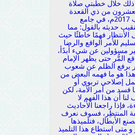
ء ذلك خلال خطبتي صلاة
لعشرون من ذي القعدة
1438هـ، المصادف الثامن عشر من آب 2017م، في جامع
قيب حديثه بالقول: مما
لأنتظار فهمًا خاطئًا حيث
سليم للأمر الواقع والرضا
 غير مسؤولين عن شيء أبدًأ،
 المُّر حتى يظهر الإمام
أمور برفع الظلم عن شعوب
 هذا هو ما فهمه البعض من
عمل إصلاحي تربوي أو
 فسد من أمر الأمة، لكن
نا أن هذا الفهم لا
ة، فإذا راجعنا الأحاديث
فة المنتظِر، فسوف نعرف
صنع الأبطال، فتلميذها
 و متى استطاع هذا التلميذ