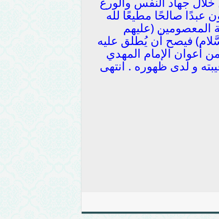
ن خلال جهاد النفس والورع
 عبدًا صالحًا مطيعًا لله
مة المعصومين (عليهم
سَّلام) فيصح أن يُطلق عليه
من أعوان الإمام المهدي
غيبته و لدى ظهوره . انتهى