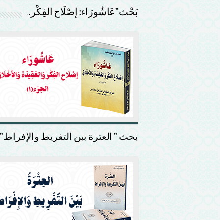
بَحْث”عَاشُورَاء: إصْلَاح الفِكْر..
بحث ” العترة بين التفريط والإفراط”