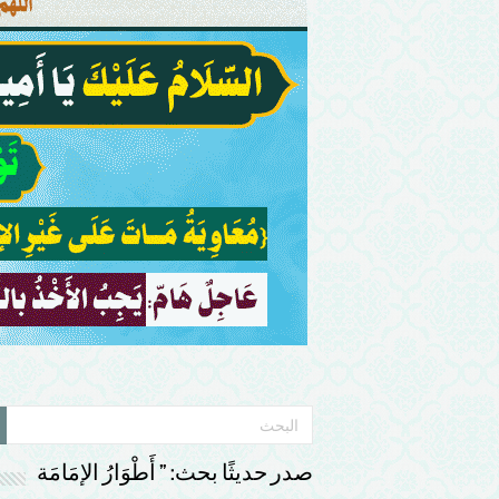
صدر حديثًا بحث: ” أَطْوَارُ الإمَامَة