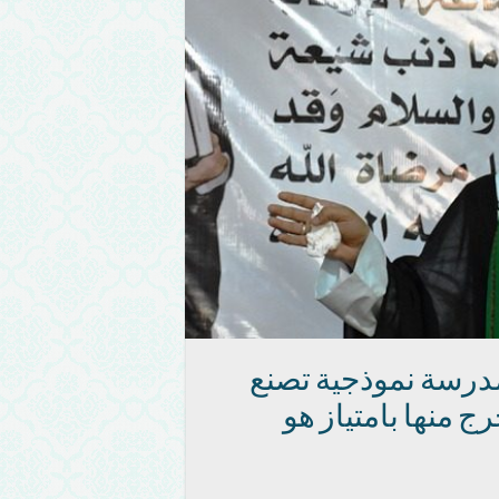
مدرسة نموذجية تصنع
 منها بامتياز هو