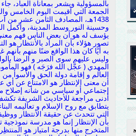
بالمسؤولية ويشعر بمعاناة العباد، جا
الجمعة التي أقيمت اليوم الخامس وا
وحسينة النور وسط المدينة، وأكمل الن
يؤسف له هو أن بعض الناس فهم معنى ا
تصور هؤلاء بأن المراد بالأنتظار هو الت
به أيًا كان هذا الواقع ضنًا منهم بأنهم
وليس عليهم سوى الصبر و الرضا بالواقع
المهدي ( عجَّل الله فرَجَه ) فهو الم
العالم و إقامة دولة الحق والأسوأ من
أن معنى الإنتظار هو الامتناع عن أي 
إجتماعي أو سياسي من شأنه إصلاح ما
أدنى مراجعة للأحاديث الشريفة تكشف ل
يتطابق مع روح الإسلام و تعاليمه البناء
التي تتحدث عن حقيقة الأنتظار ووظي
بأن الإنتظار إنما هو مدرسة نموذجية ت
المتخرج منها بدرجة امتياز هو المنتظِر