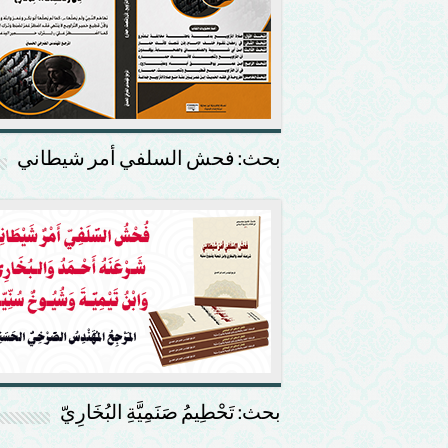
بحث: فحش السلفي أمر شيطاني
بحث: تَحْطِيمُ صَنَمِيَّةِ البُخَارِيّ