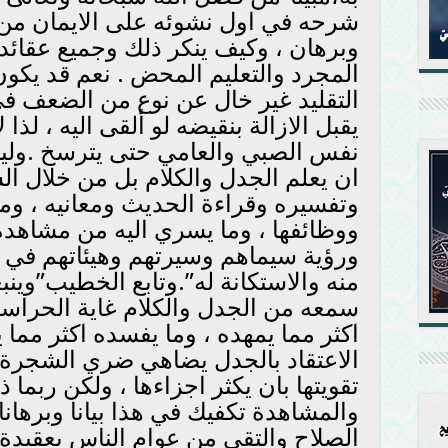
شرحه في اول نشوئه على الايمان من 
وبرهان ، وكيف ينكر ذلك وجميع عقائد ال
المجرد والتعليم المحض . نعم قد يكون
التقليد غير خال عن نوع من الضعف في ا
يقبل الازالة بنقيضه لو ألقى اليه ، لذا 
نفس الصبي والعامي حتى يترسخ .وليس
ان يعلم الجدل والكلام بل من خلال ال
وتفسيره وقراءة الحديث ومعانيه ، ومن
ووظائفها ، وما يسري اليه من مشاهد
ورؤية سيماهم وسيرتهم وهيئاتهم في 
منه والاستكانة له”.وتابع الخطيب”وي
سمعه من الجدل والكلام غاية الحراسة
اكثر مما يمهده ، وما يفسده اكثر مما 
الاعتقاد بالجدل يضاهي ضري الشجرة ب
تقويتها بان يكثر اجزاءها ، ولكن ربما 
والمشاهدة تكفيك في هذا بيانا وبرهان
الصلاح والتقى من عوام الناس بعقيدة ا