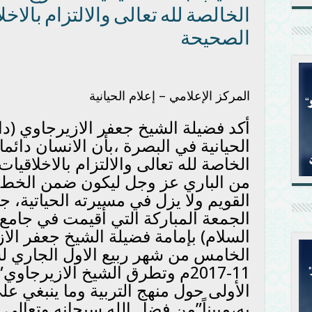
الخالصة لله تعالى والالتزام بالا
الصحيحة
المركز الإعلامي – إعلام الحيانية
أكد فضيلة الشيخ جعفر الازيرجاوي (
الحيانية في البصرة ،بأن الانسان دائما
الخاصة لله تعالى والالتزام بالاخلاقيا
من الباري عز وجل ليكون ضمن الخط ا
القويم ولا يزل في مسيرته الحياتية، 
الجمعة المباركة التي أقيمت في جامع 
السلام) بإمامة فضيلة الشيخ جعفر الا
11-2017م وتطرق الشيخ الازيرجا
الأولى حول منهج التربية وما ينبغي عل
به،مبيناً”من فضل الله سبحانه وتعالى