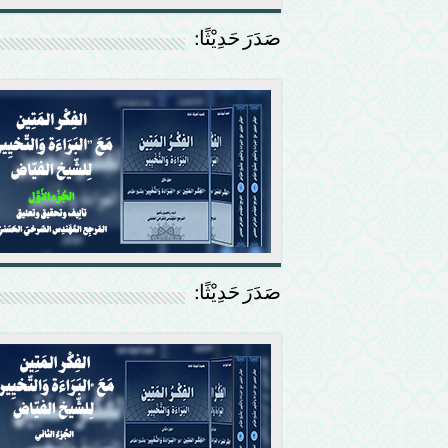
صَدَرَ حَدِيْثًا:
صَدَرَ حَدِيْثًا: