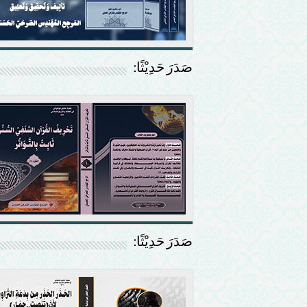
صَدَرَ حَدِيْثًا:
صَدَرَ حَدِيْثًا: