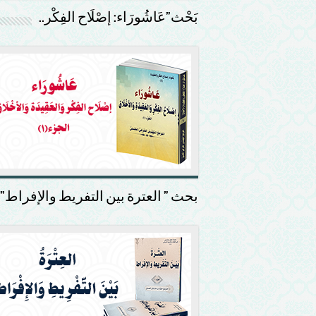
بَحْث”عَاشُورَاء: إصْلَاح الفِكْر..
بحث ” العترة بين التفريط والإفراط”