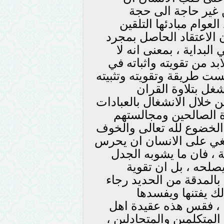
غير حاجة الى حجة
عوام مبادئها التلقين
 الاعتقاد الحاصل بمجرد
لبداية ، بمعنى انه لا
لابد من تقويته واثباته في
ت طريقة وتقويته وتثبيته
شغل بتلاوة القران
 خلال الانشغال بالعبادات
ة الصالحين ومجالستهم
الخضوع لله تعالى والخوف
نبغي على الانسان ان يحرس
 ، فان ما يشوبه الجدل
يصلحه ، بل ان تقوية
المدقة من الحديد رجاء
ذلك يفتنها ويفسدها
ا ، فقس هذه عقيدة اهل
لمتكلمين والمتجادلين ،