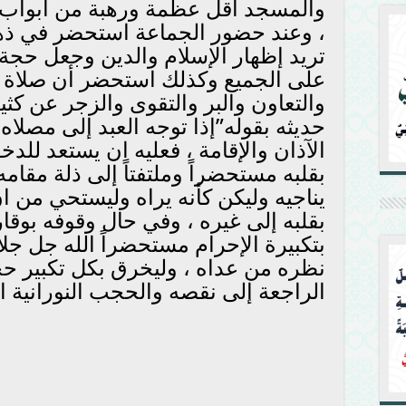
والمسجد أقل عظمة ورهبة من أبواب 
، وعند حضور الجماعة استحضر في ذهن
تريد إظهار الإسلام والدين وجعل حجة 
على الجميع وكذلك استحضر أن صلاة ا
والتعاون والبر والتقوى والزجر عن كث
حديثه بقوله”إذا توجه العبد إلى مصلاه
الآذان والإقامة ، فعليه ان يستعد للدخو
بقلبه مستحضراً وملتفتاً إلى ذلة مقام
يناجيه وليكن كأنه يراه وليستحي من ا
بقلبه إلى غيره ، وفي حال وقوفه بوق
بتكبيرة الإحرام مستحضراً الله جل ج
نظره من عداه ، وليخرق بكل تكبير حجا
الراجعة إلى نقصه والحجب النورانية ا