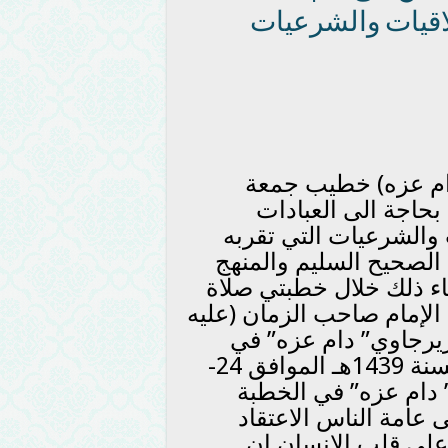
خلاقيات والشرعيات
دام عزه) خطيب جمعة
 بحاجة الى العبادات
ت والشرعيات التي تقربه
لصحيح السليم والمنهج
جاء ذلك خلال خطبتي صلاة
الإمام صاحب الزمان (عليه
زيرجاوي” دام عزه” في
الخامس من شهر ربيع الاول الجاري لسنة 1439هـ الموافق 24-
وي” دام عزه” في الخطبة
ى عامة الناس الاعتقاد
 على قلب الانسان ان