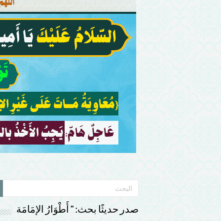
صدر حديثًا بحث: ” أَطْوَارُ الإمَامَة