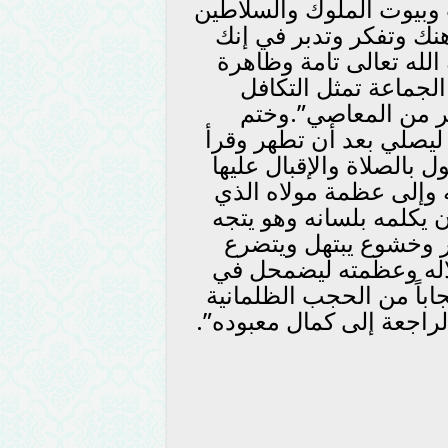
وبيوت الملوك والسلاطين
ك وتفكر وتدبر في إنك
الله تعالى تامة وظاهرة
لجماعة تمثل التكافل
ير من المعاصي”.وختم
 ليصلي بعد أن تطهر وقرأ
ل بالصلاة والإقبال عليها
ه وإلى عظمة مولاه الذي
ن يكلمه بلسانه وهو يتجه
ار وخشوع يبتهل ويتضرع
لاله وعظمته ليضمحل في
باً من الحجب الظلمانية
لراجعة إلى كمال معبوده”.