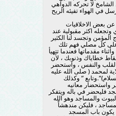
 الشامخ لا تحركه الدواهي
ل في الهواء تفيئه الريح
 عن بعض الاخلاقيات
وتجعله اكثر مقبولية عند
ج المؤمن وتجسد لنا الكثير
ي على كل مصلي فهم تلك
ثناء مقدماتها فعندما تتهيأ
قاط خطاياك وذنوبك ، لأن
 القلب والنفس ، واستحضر
اية لمحمد ( صلى الله عليه
سلام)”.وتابع ” وكذلك
ر واستحضار معانيه
د فليحضر في باله ويتفكر
يوت والمساجد وهو الله
لمساجد ، فليكن مندهشاً
ولا يكون باب المسجد