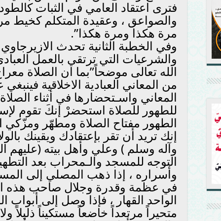
فترى اعتقاد العامي في الثبات كالطود
والصواعق ، وعقيدة المتكلم كخيط مرس
مرة هكذا ومرة هكذا”.
وفي الخطبة الثانية تحدث الازيرجاوي
والشرعيات التي ترتقي بالعمل العبادي 
الله تعالى موضحاً”بما ان الصلاة معرا
من المعاني العبادية الاخلاقية فينبغ
المعاني واسـتحضارها في أثناء الصلاة وأ
للطهور للصلاة استحضرْ إنكَ تقوم لإس
الطهور مفتاح الصلاة ومطهّر ومزّكي
إنك تريد أن تقر بإعتقادك ويقينك بالول
وآله وسلم ) وعلي وأهل بيته (عليهم ال
التوجه للمسجد والـمحراب بعد التطهي
وأسراره ، إذا ذهب المصلي إلى المسج
في عظمة وقدرة وجلال صاحب هذه الب
الواحد القهار ، فإذا وصل إلى أبواب ا
متحيراً مرتعداً خاضعاً مستكيناً ذليلاً 