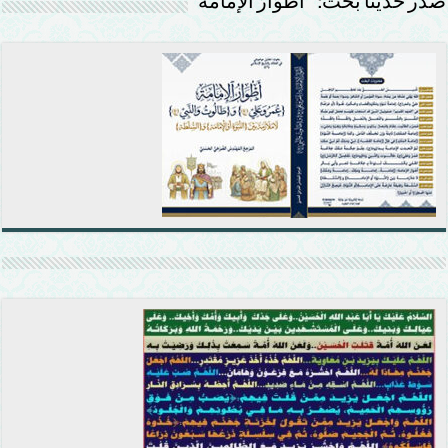
صدر حديثًا بحث: ” أَطْوَارُ الإمَامَة