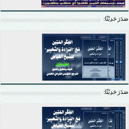
صَدَرَ حَدِيْثًا:
صَدَرَ حَدِيْثًا: