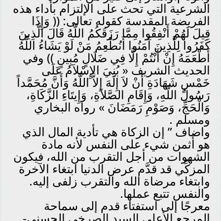
الشرعية التي تحث على الإلتزام بأداء هذه
الفريضة المقدسة كقوله تعالى: (( وَإِذَا
قِيلَ لَهُمْ أَنْفِقُوا مِمَّا رَزَقَكُمُ اللَّهُ قَالَ الَّذِينَ
كَفَرُوا لِلَّذِينَ آَمَنُوا أَنُطْعِمُ مَنْ لَوْ يَشَاءُ اللَّهُ
أَطْعَمَهُ إِنْ أَنْتُمْ إِلَّا فِي ضَلَالٍ مُبِينٍ )) وفي
الحديث الشريف « بُنِيَ الإِسْلاَمُ عَلَى
خَمْسٍ شَهَادَةِ أَنْ لاَ إِلَهَ إِلاَّ اللَّهُ وَأَنَّ مُحَمَّداً
رَسُولُ اللَّهِ، وَإِقَامِ الصَّلاَةِ، وَإِيتَاءِ الزَّكَاةِ،
وَالْحَجِّ، وَصَوْمِ رَمَضَانَ » رواه البخاري
ومسلم .
واضاف ” إن الزكاة هي تأدية المال الذي
هو أثمن شيء على النفس لأنه مادة
الشهوات من أجل التقرب من الله، فيكون
المزكِّي قد قدَّم عرض الدنيا ابتغاء الآخرة
وابتغاء مرضاة الله والتقرب زلفى إليه.
والنفس تتبع عملها.
معرجًا إلى استفتاء قدم إلى سماحة
المرجع الأعلى السيد الصرخي الحسني-