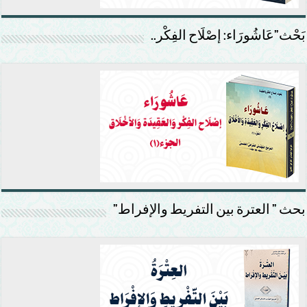
بَحْث”عَاشُورَاء: إصْلَاح الفِكْر..
بحث ” العترة بين التفريط والإفراط”