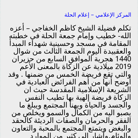
المركز الإعلامي – إعلام الحلة
تكلم فضيلة الشيخ كاظم الخفاجي – أعزه
الله- خطيب وإمام جمعة الحلة في خطبته
المقامة في مسجد وحسينية شهداء المبدأ
والعقبيدة اليوم الجمعة الثالث من شوال
1440 هجرية الموافق السابع من حزيران
2019 ميلادية عن الزكاة بالمعنى الأعم
والتي تقع فريضة الخمس من ضمنها . وقد
أوضح أنها من أهم الفرائض العبادية في
الشريعة الإسلامية المقدسة حيث ان
الزكاة فريضة إلهية بها تطيب النفس
والجسد والحياة ويهنأ المجتمع ويبلغ ما
يصبو اليه من الكمال والسمو ويخلص من
الفقر والحرمان والصفات الرديئة كالحقد
والبغض ويتمتع المجتمع بالمحبة والتعاون
والوئام.وأشار إلى كثير من الموارد