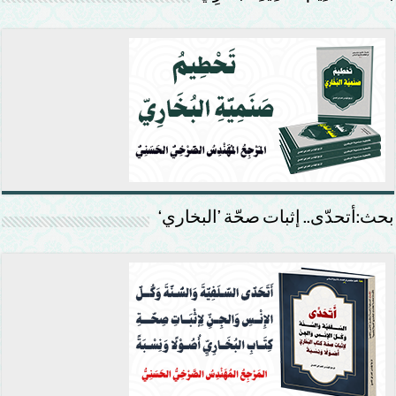
بحث:أتحدّى.. إثبات صحّة ’البخاري‘