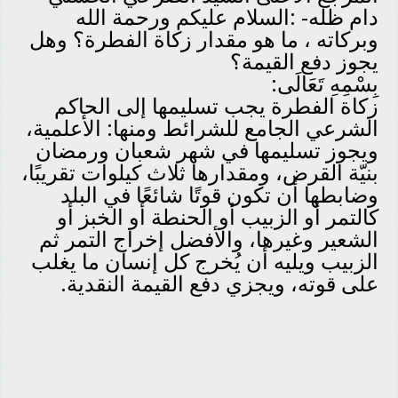
دام ظله- :السلام عليكم ورحمة الله
وبركاته ، ما هو مقدار زكاة الفطرة؟ وهل
يجوز دفع القيمة؟
بِسْمِهِ تَعَالَى:
زكاة الفطرة يجب تسليمها إلى الحاكم
الشرعي الجامع للشرائط ومنها: الأعلمية،
ويجوز تسليمها في شهر شعبان ورمضان
بنيّة القرض، ومقدارها ثلاث كيلوات تقريبًا،
وضابطها أن تكون قوتًا شائعًا في البلد
كالتمر أو الزبيب أو الحنطة أو الخبز أو
الشعير وغيرها، والأفضل إخراج التمر ثم
الزبيب ويليه أن يُخرج كل إنسان ما يغلب
على قوته، ويجزي دفع القيمة النقدية.