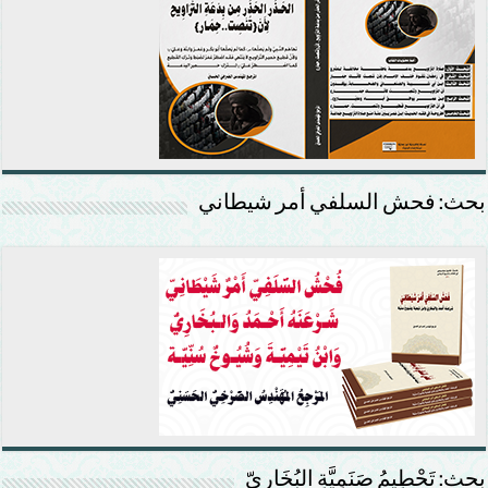
بحث: فحش السلفي أمر شيطاني
بحث: تَحْطِيمُ صَنَمِيَّةِ البُخَارِيّ