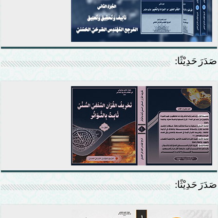
صَدَرَ حَدِيْثًا:
صَدَرَ حَدِيْثًا: