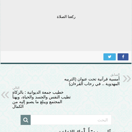
ركعتا الصلاة
السابق
أمسية قرآنية تحت عنوان (التربيه
المهدوية .. في رحاب القرءان)
التالي
خطيب جمعة الديوانية : بالزكاة
تطيب النفس والجسد والحياة، ويهنأ
المجتمع ويبلغ ما يصبو إليه من
الكمال