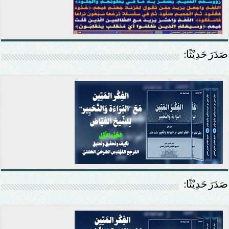
صَدَرَ حَدِيْثًا:
صَدَرَ حَدِيْثًا: