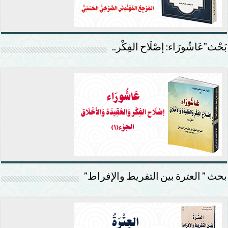
بَحْث”عَاشُورَاء: إصْلَاح الفِكْر..
بحث ” العترة بين التفريط والإفراط”