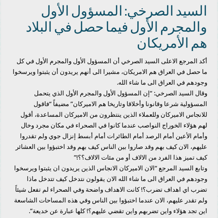
السيد الصرخي: المسؤول الأول
والمجرم الأول فيما حصل في البلاد
هم الأمريكان
أكد المرجع الاعلى السيد الصرخي أن المسؤول الأول والمجرم الأول في كل
ما حصل في العراق هم الامريكان، مشيرا الى أنهم يريدون أن يثبتوا ويرسخوا
وجودهم في العراق الى ما شاء الله.
وقال السيد الصرخي: “إن المسؤول الأول والمجرم الأول الذي يتحمل
المسؤولية شرعا وقانونا وأخلاقا وتاريخا هم الاميركان” مضيفاً “فاقول
للانجاس الاميركان وللعملاء الذين ينتظرون من الاميركان المساعدة، أقول
لهم هؤلاء الخوراج النواصب عندما كانوا في الصحراء في مكان مجرد وخال
وأمام الأعين أمام الرصد أمام الطائرات أمام أبسط إنزال جوي ولم تقدروا
عليهم، الان كيف بهم وقد صاروا بين الناس كيف بهم وقد اختبؤوا بين العشائر
كيف تميز هذا الفرد من الالاف أو من مئات الالاف؟؟!”
وتابع السيد المرجع “الان الاميركان الانجاس الذين يريدون ان يثبتوا ويرسخوا
وجودهم في العراق الى ما شاء الله الان يقولون نتدخل كيف تتدخل ماذا
تضرب اي اهداف تضرب؟! كانت الاهداف واضحة وفي الصحراء لم تفعل شيئاً
ولم تقدر عليهم، الان عندما اختبؤوا بين الناس وفي هذه المساحات الشاسعة
اين تجد هؤلاء واين تضربهم واين تقضي عليهم؟! كلها عبارة عن خديعة”.