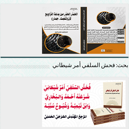
بحث: فحش السلفي أمر شيطاني