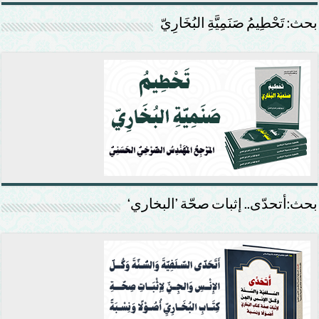
بحث: تَحْطِيمُ صَنَمِيَّةِ البُخَارِيّ
بحث:أتحدّى.. إثبات صحّة ’البخاري‘