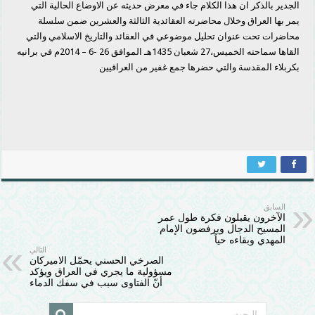
الجدير بالذكر ان هذا الكلام جاء في معرض حديثه عن الاوضاع الحالية التي
يمر بها العراق وخلال محاضرته العقائدية الثالثة والعشرين ضمن سلسلة
محاضرات تحت عنوان تحليل موضوعي في العقائد والتاريخ الاسلامي والتي
القاها سماحته الخميس،27 شعبان 1435هـ الموافق 26 -6 – 2014م في برانيه
بكربلاء المقدسة والتي حضرها جمع غفير من العراقيين
السابق
الآخرون يقبلون فكرة طول عمر
المسيح الدجال ويرفضون الإمام
المهدي وبقاءه حياً
التالي
الصرخي الحسني يحمّل الاميركان
مسؤولية ما يجري في العراق ويؤكد
أنّ الفتاوى سبب في سفك الدماء