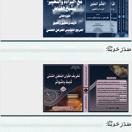
صَدَرَ حَدِيْثًا:
صَدَرَ حَدِيْثًا: