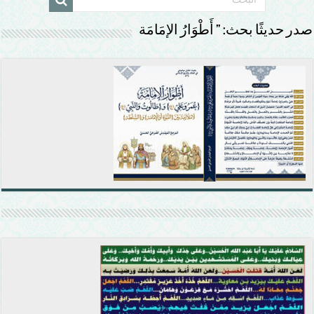
صدر حديثًا بحث: ” أَطْوَارُ الإمَامَة