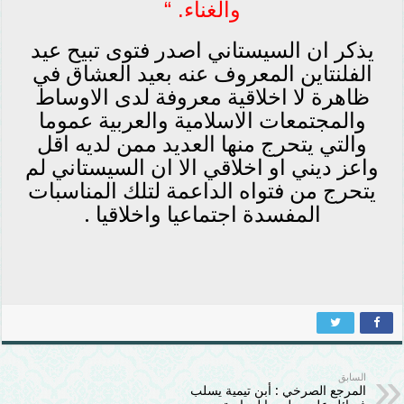
والغناء. “
يذكر ان السيستاني اصدر فتوى تبيح عيد
الفلنتاين المعروف عنه بعيد العشاق في
ظاهرة لا اخلاقية معروفة لدى الاوساط
والمجتمعات الاسلامية والعربية عموما
والتي يتحرج منها العديد ممن لديه اقل
واعز ديني او اخلاقي الا ان السيستاني لم
يتحرج من فتواه الداعمة لتلك المناسبات
المفسدة اجتماعيا واخلاقيا .
السابق
المرجع الصرخي : أبن تيمية يسلب