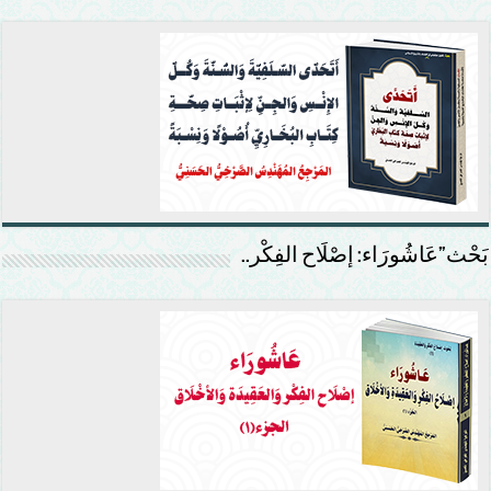
بَحْث”عَاشُورَاء: إصْلَاح الفِكْر..