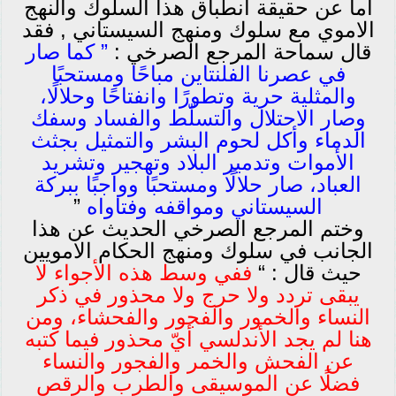
اما عن حقيقة انطباق هذا السلوك والنهج
الاموي مع سلوك ومنهج السيستاني , فقد
قال سماحة المرجع الصرخي :
” كما صار
في عصرنا الفلنتاين مباحًا ومستحبًا
والمثلية حرية وتطورًا وانفتاحًا وحلالًا،
وصار الاحتلال والتسلّط والفساد وسفك
الدماء وأكل لحوم البشر والتمثيل بجثث
الأموات وتدمير البلاد وتهجير وتشريد
العباد، صار حلالًا ومستحبًا وواجبًا ببركة
السيستاني ومواقفه وفتاواه
”
وختم المرجع الصرخي الحديث عن هذا
الجانب في سلوك ومنهج الحكام الامويين
حيث قال : “
ففي وسط هذه الأجواء لا
يبقى تردد ولا حرج ولا محذور في ذكر
النساء والخمور والفجور والفحشاء، ومن
هنا لم يجد الأندلسي أيّ محذور فيما كتبه
عن الفحش والخمر والفجور والنساء
فضلًا عن الموسيقى والطرب والرقص