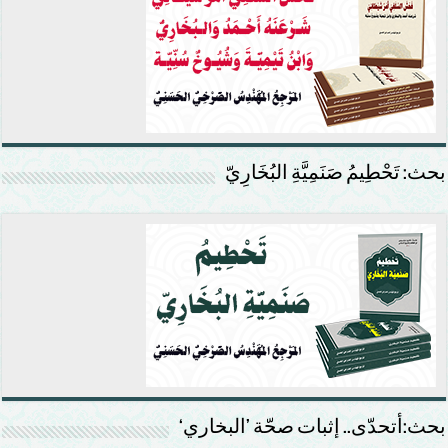
بحث: تَحْطِيمُ صَنَمِيَّةِ البُخَارِيّ
بحث:أتحدّى.. إثبات صحّة ’البخاري‘