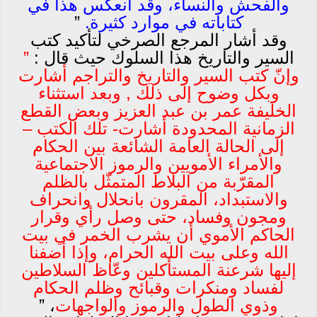
والفحش والنساء، وقد انعكس هذا في
كتاباته في موارد كثيرة.
”
وقد أشار المرجع الصرخي لتأكيد كتب
السير والتاريخ هذا السلوك حيث قال :
”
وإنّ كتب السير والتاريخ والتراجم أشارت
وبكل وضوح إلى ذلك , وبعد استثناء
الخليفة عمر بن عبد العزيز وبعض القطع
الزمانية المحدودة أشارت- تلك الكتب –
إلى الحالة العامة الشائعة بين الحكام
والأمراء الأمويين والرموز الاجتماعية
المقرّبة من البلاط المتمثّل بالظلم
والاستبداد، المقرون بانحلال وانحراف
ومجون وفساد، حتى وصل رأي وقرار
الحاكم الأموي أن يشرب الخمر في بيت
الله وعلى بيت الله الحرام، وإذا أضفنا
إليها شرعنة المستأكلين وعّاظ السلاطين
لفساد ومنكرات وقبائح وظلم الحكام
وذوي الطول والرموز والواجهات
، ”