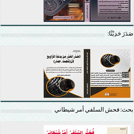
صَدَرَ حَدِيْثًا:
بحث: فحش السلفي أمر شيطاني