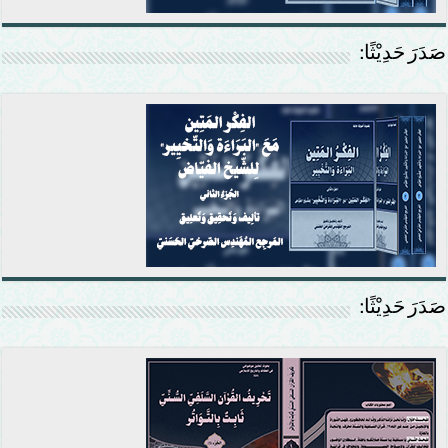
صَدَرَ حَدِيْثًا:
صَدَرَ حَدِيْثًا: