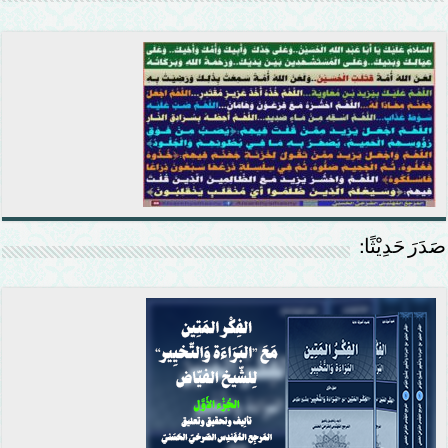
صَدَرَ حَدِيْثًا: