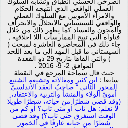
الصرخي الحسني انطباق وتشابه السلوك
العملي الواقعي الذي انتهجه الحكام
والامراء الامويين مع السلوك العملي
والواقعي للسيستاني بالانحلال والانحراف
والمجون والفساد كما يظهر ذلك من خلال
فتاواه التي تبيح الممارسات اللا اخلاقية ,
جاء ذلك في المحاضرة العاشرة لمبحث (
السيستاني ما قبل المهد الى ما بعد اللحد
) والتي القاها بتاريخ 29 ذو القعدة
الموافق 2- 9- 2016 .
حيث قال سماحة المرجع في النقطة
سابعا :
ابن كثير ومغالاته وتشيعه الشنيع
المحور الثاني ” صاحبُ العقد الأندلسيّ
أمويّ الولاء والمنشأ والتربية والاعتقاد،
(وقد قضى شطرًا من حياته، شطرًا طويلًا
لا نعلم: هل تاب أو متى تاب؟ أو كم من
الوقت استغرق حتى تاب؟) وقد قضى
شطرًا من حياته غارقًا في الخمور