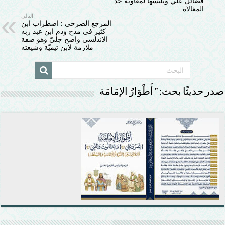
فضائل علي ويلبسها لمعاوية حد
المغالاة
التالي
المرجع الصرخي : اضطراب ابن
كثير في مدح وذم ابن عبد ربه
الاندلسي واضح جليّ وهو صفة
ملازمة لابن تيميّة وشيعته
صدر حديثًا بحث: ” أَطْوَارُ الإمَامَة