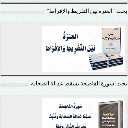
بحث ” العترة بين التفريط والإفراط”
بحث: سورة الفاضحة تسقط عدالة الصحابة