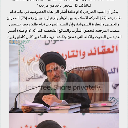
فبالتأكيد كل شخص يأخذ من مرجعه”
يذكر أن السيد الصرخي (دام ظله) أشار الى هذه الخصوصية في بيانه (دام
ظله) رقم [77] الحركة الاصلاحية بين الإيثار والإنتهازية وبيان رقم [78] الصدران
والخميني والنظرة الشمولية، وإنّ السيد الصرخي (دام ظله) رفض تسييس
منصب المرجعية لتحقيق المآرب والمنافع الشخصية كما أنّه (دام ظله) أصدر
العديد من البحوث والادلة التي تفضح وتكشف زيف المدّعين كابن كاطع وغيره.