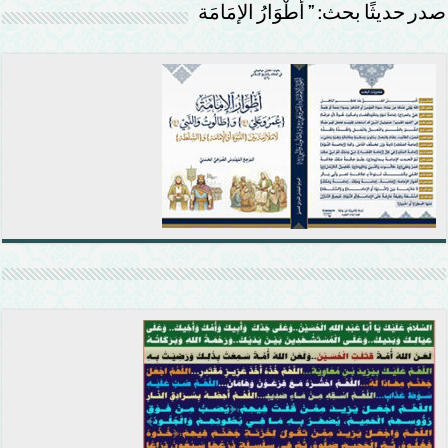
صدر حديثًا بحث: ” أَطْوَارُ الإمَامَة