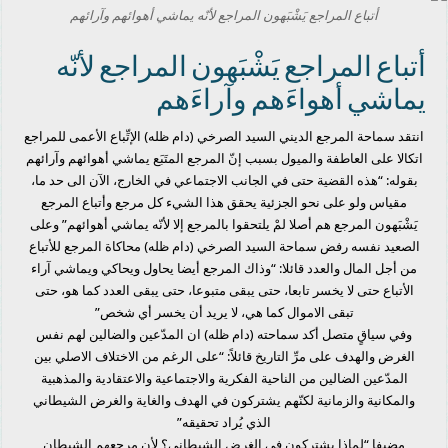
أتباع المراجع يَشْبَهون المراجع لأنّه يماشي أهوائهم وآرائهم
أتباع المراجع يَشْبَهون المراجع لأنّه
يماشي أهواءَهم وآراءَهم
انتقد سماحة المرجع الديني السيد الصرخي (دام ظله) الإتِّباع الأعمى للمراجع
اتكالا على العاطفة والميول بسبب إنّ المرجع المتَبَع يماشي أهوائهم وآرائهم
بقوله: “هذه القضية حتى في الجانب الاجتماعي في الخارج، الآن الى حد ما،
مقياس ولو على نحو الجزئية يحقق هذا الشيء كل مرجع وأتباع المرجع
يَشْبَهون المرجع هم أصلا لمْ يلتحقوا بالمرجع إلا لأنّه يماشي أهوائهم” وعلى
الصعيد نفسه رفض سماحة السيد الصرخي (دام ظله) محاكاة المرجع للأتباع
من أجل المال والعدد قائلا: “وذاك المرجع أيضا يحاول ويحاكي ويماشي آراء
الأتباع حتى لا يخسر تابعا، حتى يبقى متبوعا، حتى يبقى العدد كما هو، حتى
تبقى الاموال كما هي، لا يريد أن يخسر أي شخص”
وفي سياقٍ متصل أكد سماحته (دام ظله) ان المدّعين والضالين لهم نفس
الغرض والهدف على مرِّ التاريخ قائلاً: “على الرغم من الاختلاف الاصلي بين
المدّعين الضالين من الناحية الفكرية والاجتماعية والاعتقادية والمذهبية
والمكانية والزمانية لكنّهم يشتركون في الهدف والغاية والغرض الشيطاني
الذي يُراد تحقيقه”
مضيفا “لماذا يشتركون في الغرض الشيطاني؟ لأن مرجعهم الشيطان