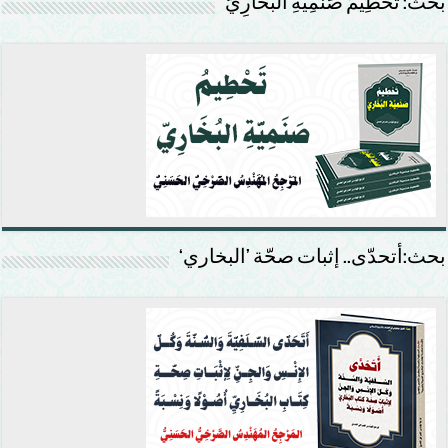
بحث: تَحْطِيمُ صَنَمِيَّةِ البُخَارِيّ
بحث:أتحدّى.. إثبات صحّة ’البخاري‘