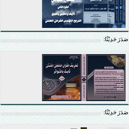
صَدَرَ حَدِيْثًا:
صَدَرَ حَدِيْثًا: