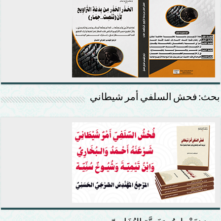
بحث: فحش السلفي أمر شيطاني