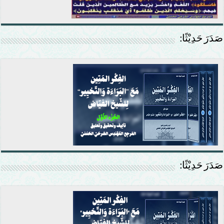
صَدَرَ حَدِيْثًا:
صَدَرَ حَدِيْثًا: