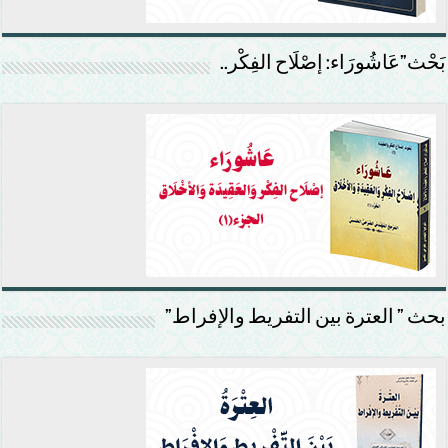
بَحْث”عَاشُورَاء: إصْلَاح الفِكْر..
بحث ” العترة بين التفريط والإفراط”