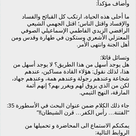
وأضاف مؤكداً:
ما أحلى هذه الحياة، ارتكب كل القبائح والفساد
والإفساد واقتل الناس؛ اقتل الجهمي الشيعي
الرافضي الزيدي الفاطمي الإسماعيلي الصوفي
المعتزلي الأشعري وستكون في طهارة وقدس ومن
أهل الجنة وانتهى الأمر.
وتسائل قائلا:
هل يوجد أسهل من هذا الطريق؟ لا يوجد أسهل من
هذا، لذلك نقول: هؤلاء القادة مساكين، عندهم
شجاعة وعندهم رجولة وعندهم همة، وعندهم جهاد،
لكن من الذي يزوق لهم ويغرر بهم؟ إنهم أئمة
المارقة، النهج التيمي.
جاء ذلك الكلام ضمن عنوان البحث في الأسطورة 35:
“الفتنة… رأس الكفر… قرن الشيطان!!”
يمكنكم الاستماع الى المحاضرة و تحميلها من
الروابط التالية: