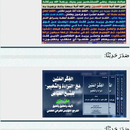
صَدَرَ حَدِيْثًا:
صَدَرَ حَدِيْثًا: