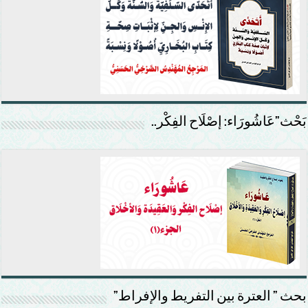
بَحْث”عَاشُورَاء: إصْلَاح الفِكْر..
بحث ” العترة بين التفريط والإفراط”