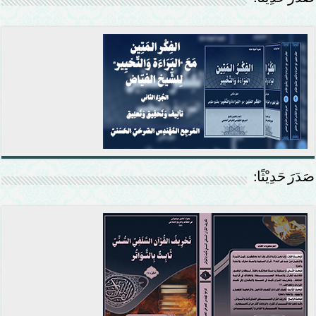
صَدَرَ حَدِيْثًا: