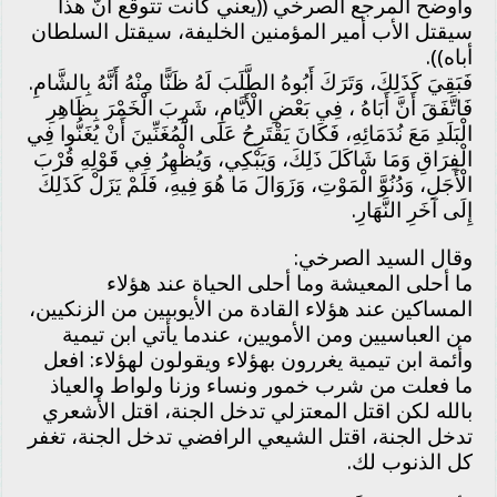
وأوضح المرجع الصرخي ((يعني كانت تتوقع أنّ هذا
سيقتل الأب أمير المؤمنين الخليفة، سيقتل السلطان
أباه)).
فَبَقِيَ كَذَلِكَ، وَتَرَكَ أَبُوهُ الطَّلَبَ لَهُ ظَنًّا مِنْهُ أَنَّهُ بِالشَّامِ.
فَاتَّفَقَ أَنَّ أَبَاهُ ، فِي بَعْضِ الْأَيَّامِ، شَرِبَ الْخَمْرَ بِظَاهِرِ
الْبَلَدِ مَعَ نُدَمَائِهِ، فَكَانَ يَقْتَرِحُ عَلَى الْمُغَنِّينَ أَنْ يُغَنُّوا فِي
الْفِرَاقِ وَمَا شَاكَلَ ذَلِكَ، وَيَبْكِي، وَيُظْهِرُ فِي قَوْلِهِ قُرْبَ
الْأَجَلِ، وَدُنُوَّ الْمَوْتِ، وَزَوَالَ مَا هُوَ فِيهِ، فَلَمْ يَزَلْ كَذَلِكَ
إِلَى آخَرِ النَّهَارِ.
وقال السيد الصرخي:
ما أحلى المعيشة وما أحلى الحياة عند هؤلاء
المساكين عند هؤلاء القادة من الأيوبيين من الزنكيين،
من العباسيين ومن الأمويين، عندما يأتي ابن تيمية
وأئمة ابن تيمية يغررون بهؤلاء ويقولون لهؤلاء: افعل
ما فعلت من شرب خمور ونساء وزنا ولواط والعياذ
بالله لكن اقتل المعتزلي تدخل الجنة، اقتل الأشعري
تدخل الجنة، اقتل الشيعي الرافضي تدخل الجنة، تغفر
كل الذنوب لك.