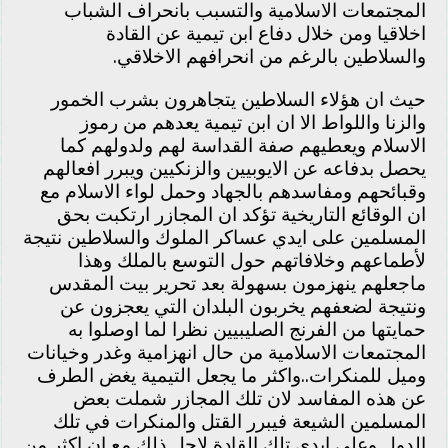
المجتمعات الاسلامية والتسبب بانحراف الشباب
اخلاقيا ومن خلال دفاع ابن تيمية عن القادة
والسلاطين بالرغم من انحرافهم الاخلاقي.
حيث ان هؤلاء السلاطين يتجاهرون بشرب الخمور
والزنا واللواط الا ان ابن تيمية يعدهم من رموز
الاسلام ويعطيهم صفة القداسة لهم ولدولهم كما
يحصل بدفاعه عن الايوبيين والزنكيين ويبرر افعالهم
وقبائحهم ومفاسدهم بالجهاد وحمل لواء الاسلام مع
ان الوقائع التاريخية تؤكد ان المجازر ارتكبت بحق
المسلمين على ايدي عساكر الملوك والسلاطين نتيجة
لأطماعهم وخلافاتهم حول التوسع بالملك وهذا
ماجعلهم ينهزمون بسهولة بعد تحرير بيت المقدس
ونتيجة لضعفهم يخربون البلدان التي يعجزون عن
حمايتها من الفرنج الصليبيين نظرا لما اوصلوا به
المجتمعات الاسلامية من حال انهزامية وغدر وخيانات
وميل للمنكرات..واكثر ما يجعل التيمية يغض الطرف
عن هذه المفاسد لان تلك المجازر شملت بعض
المسلمين الشيعة فيبرر القتل والمنكرات في تلك
الدول وعلى ايدي تلك القادة لاجل ذلك مع ان اكثر من