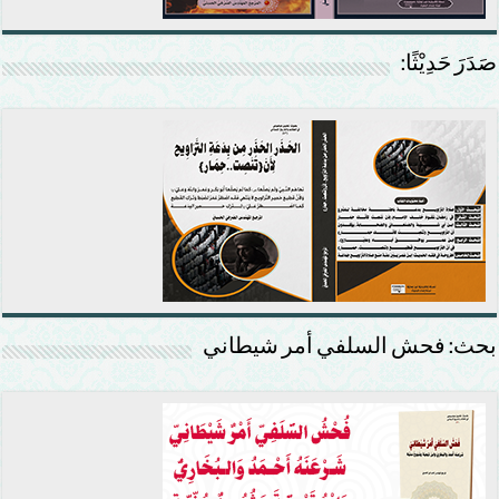
صَدَرَ حَدِيْثًا:
بحث: فحش السلفي أمر شيطاني