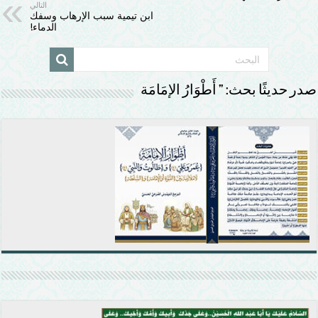
التالي
ابن تيمية سبب الإرهاب وسفك
الدماء!
صدر حديثًا بحث: ” أَطْوَارُ الإمَامَة