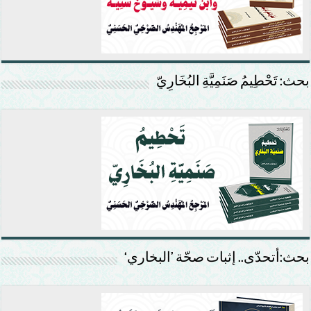
بحث: تَحْطِيمُ صَنَمِيَّةِ البُخَارِيّ
بحث:أتحدّى.. إثبات صحّة ’البخاري‘