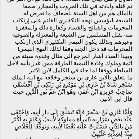
تم قتله وابادته في تلك الحروب والمجازر طمعا
بالملك هم من اهل السنة بأضعاف ما تعرض له
الشيعة..ليؤسس نهجه التكفيري القائم على إرتكاب
المحرمات والقبائح والفساد وكفارة ذلك والمغفرة
منه بقتل المسلمين من الشيعة والمعتزلة والصوفية
وغيرهم وبذلك يكون التيمي التكفيري الذي ارتكب
المحرمات قد دخل الجنة وفقا لذلك النهج التيمي!
وبهذا الصدد اشار المرجع الى مثال وقدوة سيئة من
ائمة وملوك وقادة التيمية المارقة ممن غدر بأبيه لاجل
السلطة ووفقا لما جاء في الكامل لابن الاثير
ما يتعلق بالابن غازي بن سنجر وخلافه مع ابيه الملك
سَنْجَر شَاهْ بْنُ غَازِي بْنِ مَوْدُودِ بْنِ زَنْكِي بْنِ آقْسُنْقُرَ،
صَاحِبُ جَزِيرَةِ ابْنِ عُمَرَ، وَهُوَ ابْنُ عَمِّ نُورِ الدِّينِ حيث
قال ابن الاثير:
وَأَمَّا غَازِي بْنُ سَنْجَرَ فَإِنَّهُ تَسَلَّقَ إِلَى دَارِ أَبِيهِ، وَاخْتَفَى
عِنْدَ بَعْضِ سَرَارِيهِ (امرأة مملوكة لأبيه)، وَعَلِمَ بِهِ أَكْثَرُ
مَنْ بِالدَّارِ، فَسَتَرَتْ عَلَيْهِ بُغْضًا لِأَبِيهِ، وَتَوَقُّعًا لِلْخَلَاصِ
مِنْهُ لِشِدَّتِهِ عَلَيْهِنَّ،