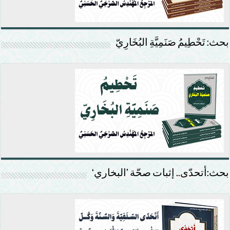
بحث: تَحْطِيمُ صَنَمِيَّةِ البُخَارِيّ
بحث:أتحدّى.. إثبات صحّة ’البخاري‘