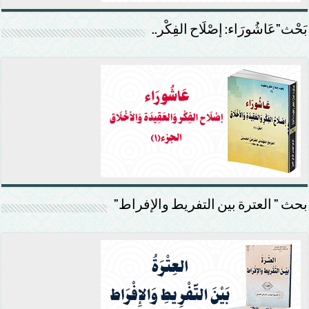
بَحْث”عَاشُورَاء: إصْلَاح الفِكْر..
بحث ” العترة بين التفريط والإفراط”