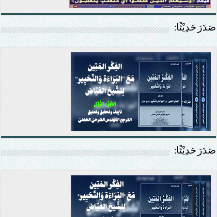
صَدَرَ حَدِيْثًا:
صَدَرَ حَدِيْثًا: