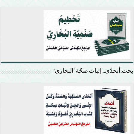
بحث:أتحدّى.. إثبات صحّة ’البخاري‘