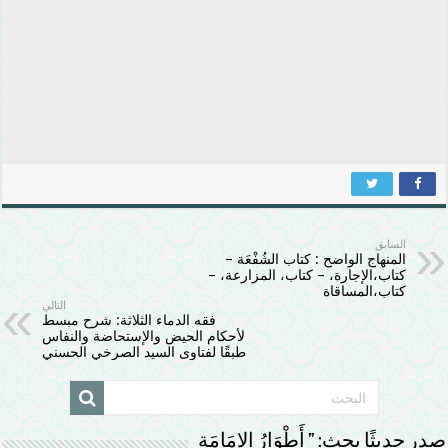
السابق
المنهاج الواضح : كتاب الشُفْعَة –
كتاب،الإجارة، – كتاب، المزارعة، –
كتاب،المساقاة
التالي
فقه الدماء الثلاثة: شرح مبسط
لأحكام الحيض والإستحاضة والنفاس
طبقًا لفتاوى السيد الصرخي الحسني
صدر حديثًا بحث: ” أَطْوَارُ الإمَامَة