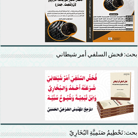
بحث: فحش السلفي أمر شيطاني
بحث: تَحْطِيمُ صَنَمِيَّةِ البُخَارِيّ