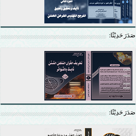
صَدَرَ حَدِيْثًا:
صَدَرَ حَدِيْثًا: