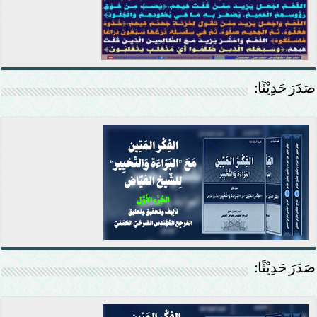
صَدَرَ حَدِيْثًا:
صَدَرَ حَدِيْثًا: