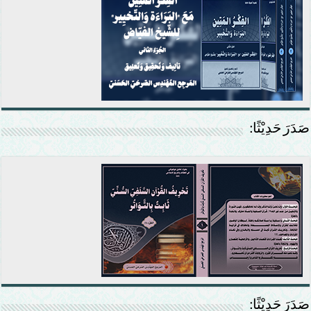
صَدَرَ حَدِيْثًا:
صَدَرَ حَدِيْثًا: