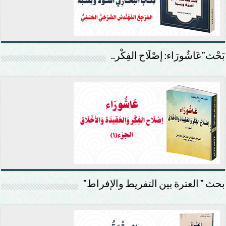
بَحْث”عَاشُورَاء: إصْلَاح الفِكْر..
بحث ” العترة بين التفريط والإفراط”