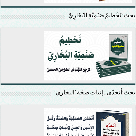
بحث: تَحْطِيمُ صَنَمِيَّةِ البُخَارِيّ
بحث:أتحدّى.. إثبات صحّة ’البخاري‘