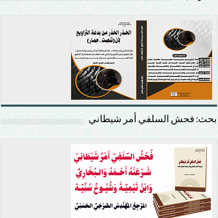
بحث: فحش السلفي أمر شيطاني