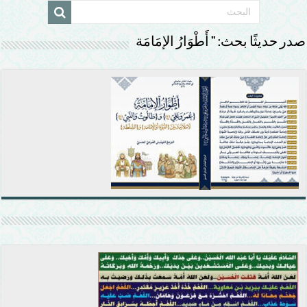
صدر حديثًا بحث: ” أَطْوَارُ الإمَامَة