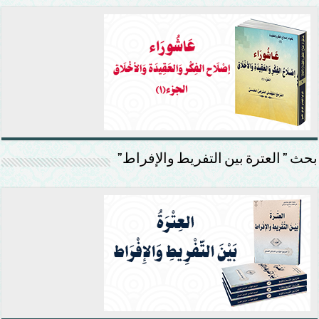
بحث ” العترة بين التفريط والإفراط”