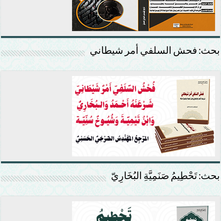
بحث: فحش السلفي أمر شيطاني
بحث: تَحْطِيمُ صَنَمِيَّةِ البُخَارِيّ