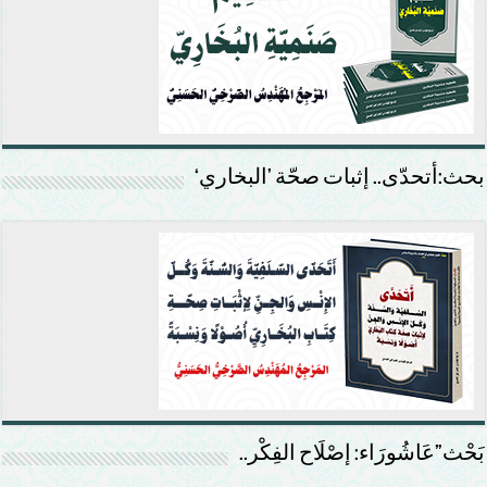
بحث:أتحدّى.. إثبات صحّة ’البخاري‘
بَحْث”عَاشُورَاء: إصْلَاح الفِكْر..