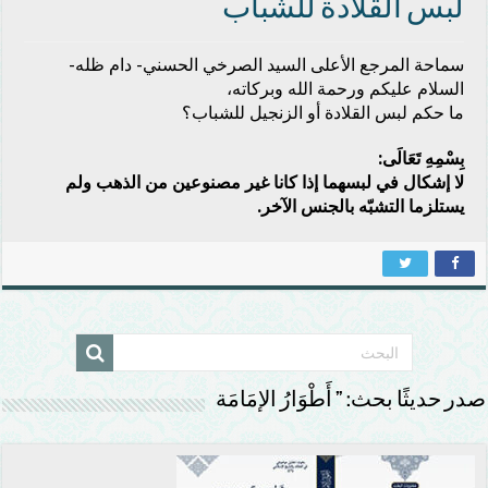
لبس القلادة للشباب
سماحة المرجع الأعلى السيد الصرخي الحسني- دام ظله-
السلام عليكم ورحمة الله وبركاته،
ما حكم لبس القلادة أو الزنجيل للشباب؟
بِسْمِهِ تَعَالَى:
لا إشكال في لبسهما إذا كانا غير مصنوعين من الذهب ولم
يستلزما التشبّه بالجنس الآخر.
صدر حديثًا بحث: ” أَطْوَارُ الإمَامَة