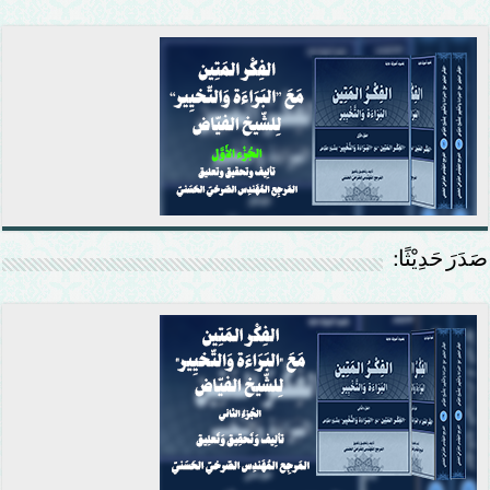
صَدَرَ حَدِيْثًا: