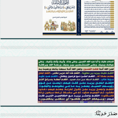
صَدَرَ حَدِيْثًا: