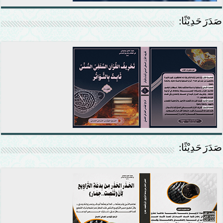
صَدَرَ حَدِيْثًا:
صَدَرَ حَدِيْثًا: