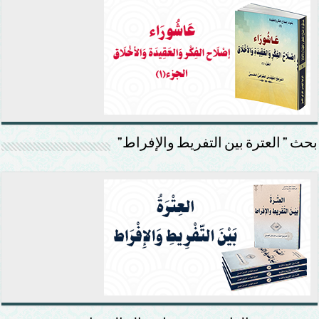
بحث ” العترة بين التفريط والإفراط”