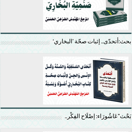
بحث:أتحدّى.. إثبات صحّة ’البخاري‘
بَحْث”عَاشُورَاء: إصْلَاح الفِكْر..