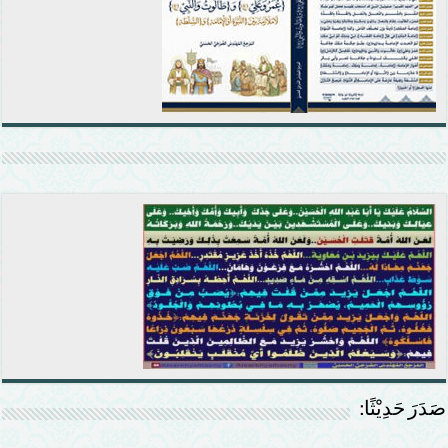
صَدَرَ حَدِيْثًا: