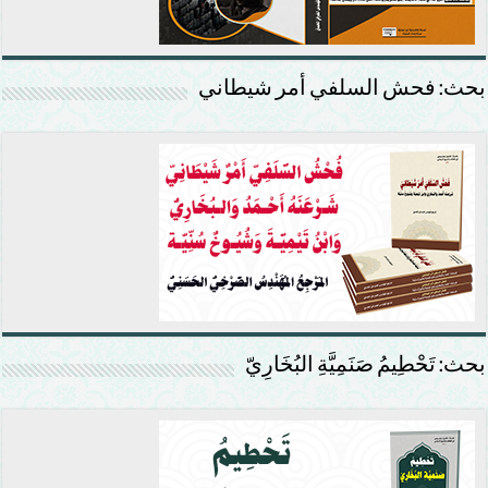
بحث: فحش السلفي أمر شيطاني
بحث: تَحْطِيمُ صَنَمِيَّةِ البُخَارِيّ