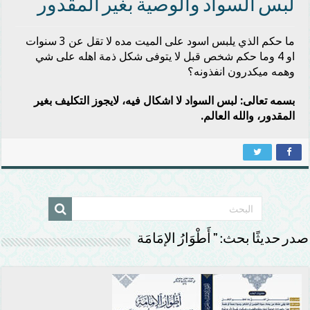
لبس السواد والوصية بغير المقدور
ما حكم الذي يلبس اسود على الميت مده لا تقل عن 3 سنوات
او 4 وما حكم شخص قبل لا يتوفى شكل ذمة اهله على شي
وهمه ميكدرون انفذونه؟
بسمه تعالى: لبس السواد لا اشكال فيه، لايجوز التكليف بغير
المقدور، والله العالم.
صدر حديثًا بحث: ” أَطْوَارُ الإمَامَة