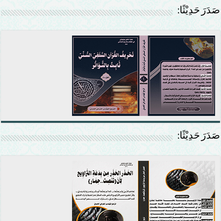
صَدَرَ حَدِيْثًا:
صَدَرَ حَدِيْثًا: