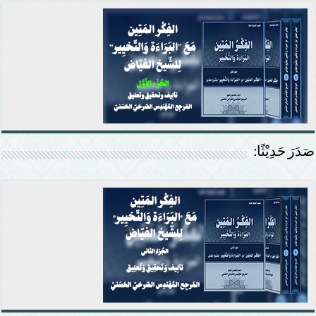
صَدَرَ حَدِيْثًا: