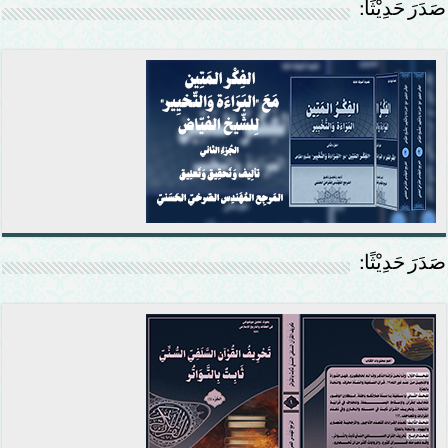
صَدَرَ حَدِيْثًا:
صَدَرَ حَدِيْثًا: