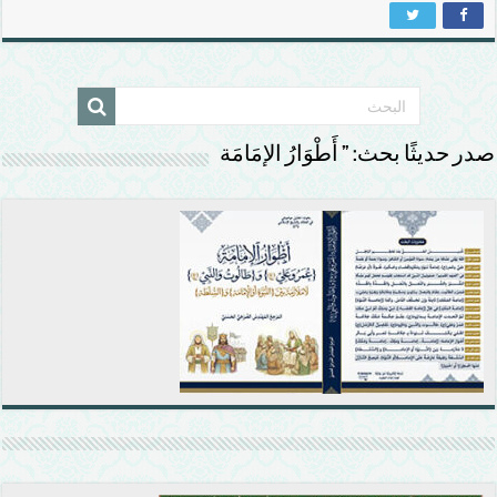
صدر حديثًا بحث: ” أَطْوَارُ الإمَامَة