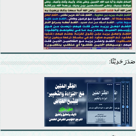
صَدَرَ حَدِيْثًا: