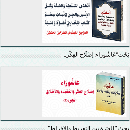
بَحْث”عَاشُورَاء: إصْلَاح الفِكْر..
بحث ” العترة بين التفريط والإفراط”