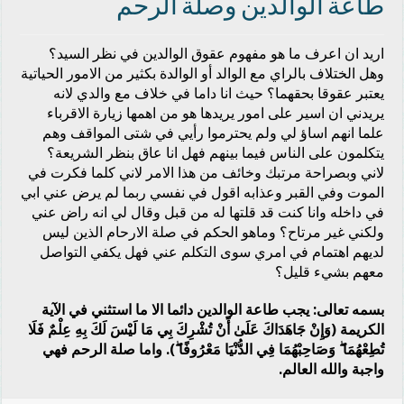
طاعة الوالدين وصلة الرحم
اريد ان اعرف ما هو مفهوم عقوق الوالدين في نظر السيد؟
وهل الختلاف بالراي مع الوالد أو الوالدة بكثير من الامور الحياتية
يعتبر عقوقا بحقهما؟ حيث انا داما في خلاف مع والدي لانه
يريدني ان اسير على امور يريدها هو من اهمها زيارة الاقرباء
علما انهم اساؤ لي ولم يحترموا رأيي في شتى المواقف وهم
يتكلمون على الناس فيما بينهم فهل انا عاق بنظر الشريعة؟
لاني وبصراحة مرتبك وخائف من هذا الامر لاني كلما فكرت في
الموت وفي القبر وعذابه اقول في نفسي ربما لم يرض عني ابي
في داخله وانا كنت قد قلتها له من قبل وقال لي انه راض عني
ولكني غير مرتاح؟ وماهو الحكم في صلة الارحام الذين ليس
لديهم اهتمام في امري سوى التكلم عني فهل يكفي التواصل
معهم بشيء قليل؟
بسمه تعالى: يجب طاعة الوالدين دائما الا ما استثني في الآية
الكريمة (وَإِنْ جَاهَدَاكَ عَلَىٰ أَنْ تُشْرِكَ بِي مَا لَيْسَ لَكَ بِهِ عِلْمٌ فَلَا
تُطِعْهُمَا ۖ وَصَاحِبْهُمَا فِي الدُّنْيَا مَعْرُوفًا ۖ). واما صلة الرحم فهي
واجبة والله العالم.