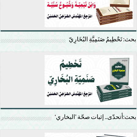
بحث: تَحْطِيمُ صَنَمِيَّةِ البُخَارِيّ
بحث:أتحدّى.. إثبات صحّة ’البخاري‘