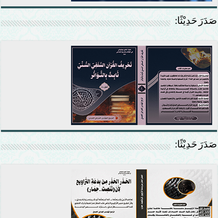
صَدَرَ حَدِيْثًا:
صَدَرَ حَدِيْثًا: