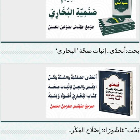
بحث:أتحدّى.. إثبات صحّة ’البخاري‘
بَحْث”عَاشُورَاء: إصْلَاح الفِكْر..