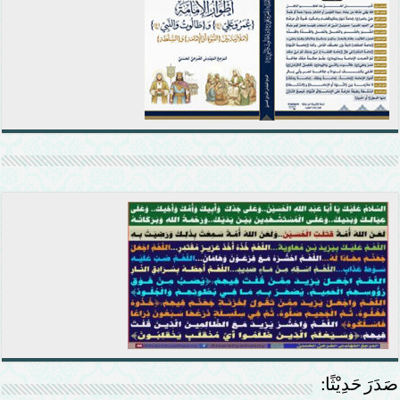
صَدَرَ حَدِيْثًا: