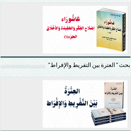
بحث ” العترة بين التفريط والإفراط”