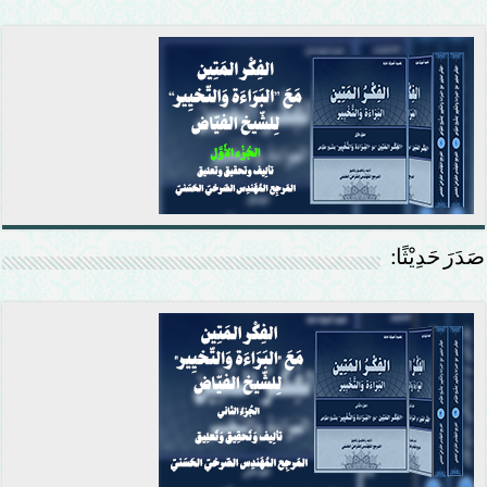
صَدَرَ حَدِيْثًا: