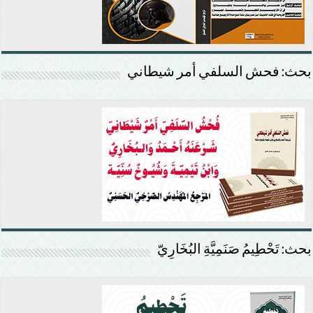
بحث: فحش السلفي أمر شيطاني
بحث: تَحْطِيمُ صَنَمِيَّةِ البُخَارِيّ