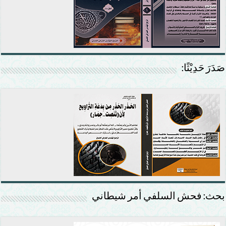
صَدَرَ حَدِيْثًا:
بحث: فحش السلفي أمر شيطاني