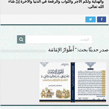
والهداية ولكم الاجر والثواب والرفعة في الدنيا والاخرة إنْ شاء
الله تعالى.
صدر حديثًا بحث: ” أَطْوَارُ الإمَامَة