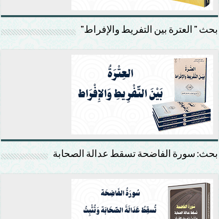
بحث ” العترة بين التفريط والإفراط”
بحث: سورة الفاضحة تسقط عدالة الصحابة