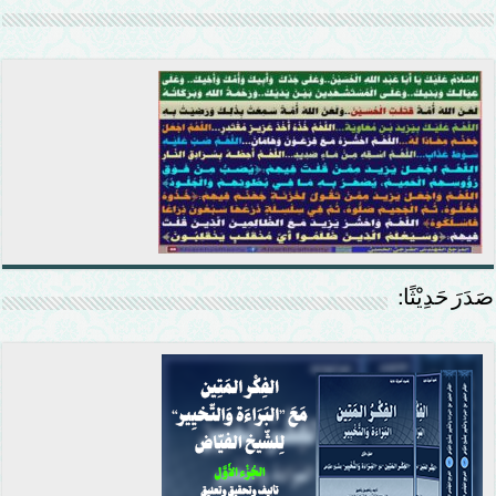
صَدَرَ حَدِيْثًا: