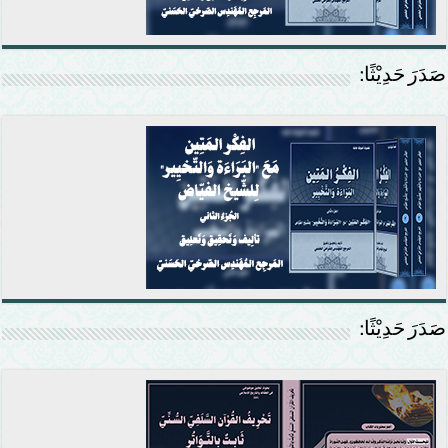
صَدَرَ حَدِيْثًا:
صَدَرَ حَدِيْثًا: