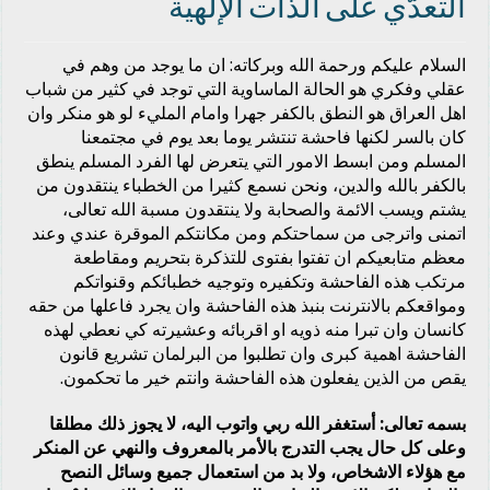
التعدّي على الذات الإلهية
السلام عليكم ورحمة الله وبركاته: ان ما يوجد من وهم في
عقلي وفكري هو الحالة الماساوية التي توجد في كثير من شباب
اهل العراق هو النطق بالكفر جهرا وامام المليء لو هو منكر وان
كان بالسر لكنها فاحشة تنتشر يوما بعد يوم في مجتمعنا
المسلم ومن ابسط الامور التي يتعرض لها الفرد المسلم ينطق
بالكفر بالله والدين، ونحن نسمع كثيرا من الخطباء ينتقدون من
يشتم ويسب الائمة والصحابة ولا ينتقدون مسبة الله تعالى،
اتمنى واترجى من سماحتكم ومن مكانتكم الموقرة عندي وعند
معظم متابعيكم ان تفتوا بفتوى للتذكرة بتحريم ومقاطعة
مرتكب هذه الفاحشة وتكفيره وتوجيه خطبائكم وقنواتكم
ومواقعكم بالانترنت بنبذ هذه الفاحشة وان يجرد فاعلها من حقه
كانسان وان تبرا منه ذويه او اقربائه وعشيرته كي نعطي لهذه
الفاحشة اهمية كبرى وان تطلبوا من البرلمان تشريع قانون
يقص من الذين يفعلون هذه الفاحشة وانتم خير ما تحكمون.
بسمه تعالى: أستغفر الله ربي واتوب اليه، لا يجوز ذلك مطلقا
وعلى كل حال يجب التدرج بالأمر بالمعروف والنهي عن المنكر
مع هؤلاء الاشخاص، ولا بد من استعمال جميع وسائل النصح