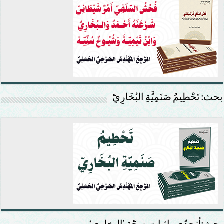
بحث: تَحْطِيمُ صَنَمِيَّةِ البُخَارِيّ