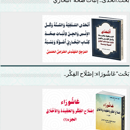
بحث:أتحدّى.. إثبات صحّة ’البخاري‘
بَحْث”عَاشُورَاء: إصْلَاح الفِكْر..