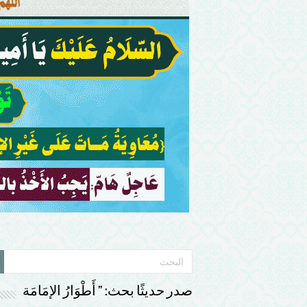
صدر حديثًا بحث: ” أَطْوَارُ الإمَامَة