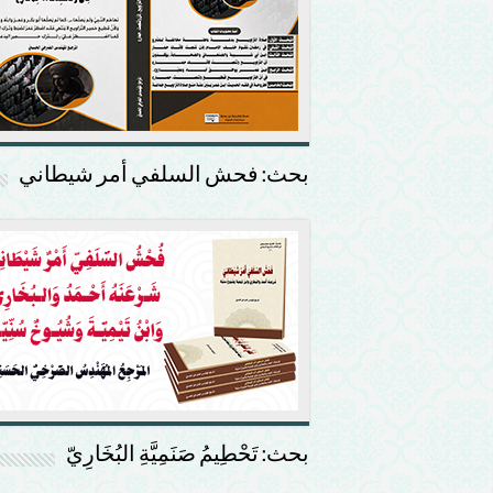
بحث: فحش السلفي أمر شيطاني
بحث: تَحْطِيمُ صَنَمِيَّةِ البُخَارِيّ