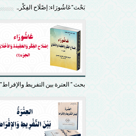
بَحْث”عَاشُورَاء: إصْلَاح الفِكْر..
بحث ” العترة بين التفريط والإفراط”