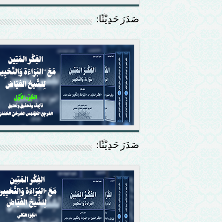
صَدَرَ حَدِيْثًا:
صَدَرَ حَدِيْثًا: