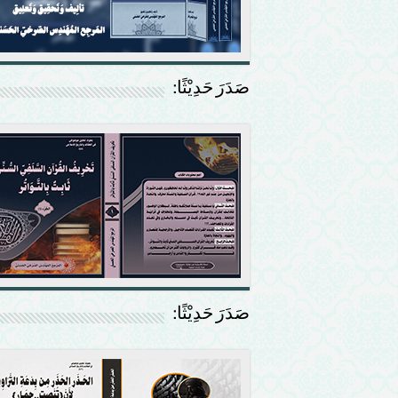
صَدَرَ حَدِيْثًا:
صَدَرَ حَدِيْثًا: