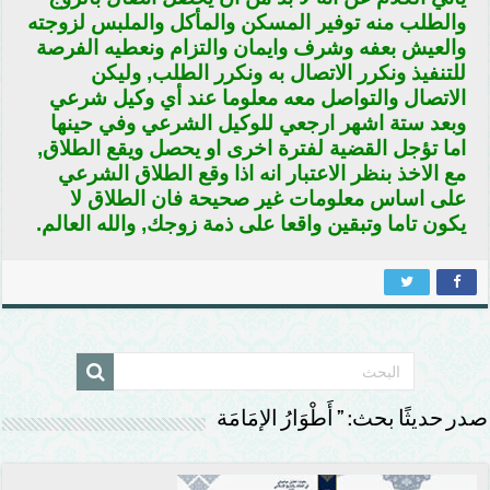
والطلب منه توفير المسكن والمأكل والملبس لزوجته
والعيش بعفه وشرف وايمان والتزام ونعطيه الفرصة
للتنفيذ ونكرر الاتصال به ونكرر الطلب, وليكن
الاتصال والتواصل معه معلوما عند أي وكيل شرعي
وبعد ستة اشهر ارجعي للوكيل الشرعي وفي حينها
اما تؤجل القضية لفترة اخرى او يحصل ويقع الطلاق,
مع الاخذ بنظر الاعتبار انه اذا وقع الطلاق الشرعي
على اساس معلومات غير صحيحة فان الطلاق لا
يكون تاما وتبقين واقعا على ذمة زوجك, والله العالم.
صدر حديثًا بحث: ” أَطْوَارُ الإمَامَة