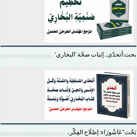
بحث:أتحدّى.. إثبات صحّة ’البخاري‘
بَحْث”عَاشُورَاء: إصْلَاح الفِكْر..