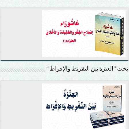
بحث ” العترة بين التفريط والإفراط”