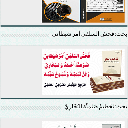
بحث: فحش السلفي أمر شيطاني
بحث: تَحْطِيمُ صَنَمِيَّةِ البُخَارِيّ