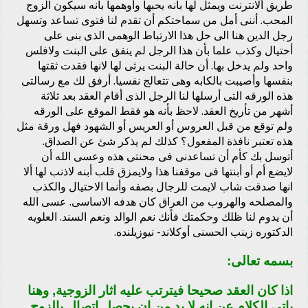
طريق ألانترنت ويمثل لها بأنه يحبها وأوهمها بأنه سيكون الزوج
المحب. أننى أمل من سماحتكم أن تقدم لنا فتوى تساعد وتسهل
رجل الدين هنا الى حل هذا الارتباط الوهمى الذى بنى على
أحتيال وكذب علما بأن هذا الرجل لم ينفق على البنت ولافلس
واحد ولم يدخل بها. أن حالة البنت يرثى لها لانها فقدت ثقتها
بنفسها وأصيبت بالكابه وهى تتعالج نفسيا. أرفق لك مع رسالتى
هذه الورقه التى أرسلها لنا الرجل الذى أقام العقد بعد ثلاثة
أشهر من تأريخ العقد. لاحظ بأنه هو فقط الموقع على الورقه
ولم توقع من قبل العروس أو العريس أو الشهود فهل ورقة مثل
هذه تعتبر نافذة المفعول؟ كذلك لم يذكر شئ عن الصداق.
أتوسل بك كأم أن تساعدنى فى محنتى هذه وعسى الله أن
لايضع أم أو أبنتها فى موقفنا هذا ولايمزق قلب أبنه لاذنب لها ألا
انها صدقت شاب لايمت للرجال بصفه وأنما الاحتيال والكذب
والمصلحه والهروب من العراق كان هدفه الاساسى. عسى الله
أن يدوم لنا ظلك وحكمتك فأنك نعم الوالد ونعم السند. العلويه
الدكتوره زينب الحسنى أوكلاند- نيوزيلنده.
بسمه تعالى:
اذا كان العقد صحيحا فيترتب عليه اثار الزوجية, وهنا
ياتي الكلام عن انه لا بد من ان يحصل اتصال بالزوج