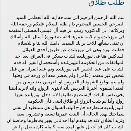
طلب طلاق
سم الله الرحمن الرحيم الى سماحة اية الله العظمى السيد
الصرخي الحسني المحترم دام ظله السلام عليكم ورحمة الله
وبركاته : أنى الدكتوره زينب أبراهيم أل عيسى الحسنى المقيمه
فى نيوزيلنده وام لابنه عمرها 29سنه (نوره). أسال الله وأسالك
أن تفتى بشأنها للاخذ برأيك السديد أدامك الله لنا و للاسلام.
خطبت نوره وهى فى نيوزيلنده عن طريق أحدى العوائل
الساكنين هنا فى نيوزيلنده لشاب يسكن فى العراق. بعد أخذ
الموافقات من الحكومه النيوزيلنده وأستحصال الفيزا له قدم
الشاب على عبد الحسن الى نيوزيلنده وتم عقد القران من قبل
شخص غير معتمد (عامى) ولم يحضر معه أى ورقه فى وقتها
ولم يتم توقيع الشهود او العروس او العريس. بعد يومين من
العقد الشفوى أخبرنا العريس بأنه لاينوى الزواج وانه لايريد أبنتنا
وفى نفس الوقت لايستطيع تطليقها لانه دخل نيوزيلنده بفيزا
زواج وأذا لم يثبت الزواج او طلاق ابنتى فأن الحكومه
النيوزيلنديه ستطرده خارج البلد. السؤال هل تستطيع أن تفتى
سماحتك بهذه الحاله. أن البنت عمرها تسعه وعشرون سنه
وتريد الطلاق لانه قد يتقدم لها احد ثانى يجبر بخاطرها وخاصة ان
الشاب كان قد أحتال عليها لمدة سنه كامله كان يتصل بها عن