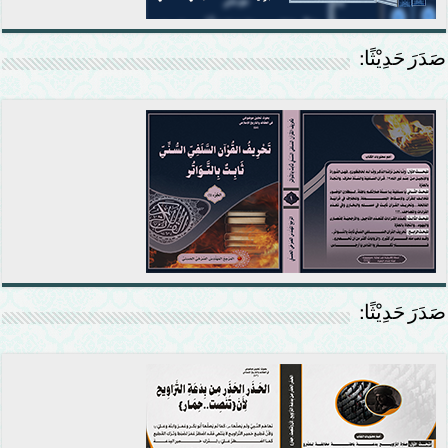
صَدَرَ حَدِيْثًا:
صَدَرَ حَدِيْثًا: