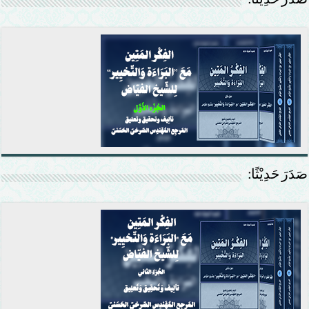
صَدَرَ حَدِيْثًا:
صَدَرَ حَدِيْثًا: