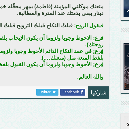
متعتك موكلتي المؤمنة (فاطمة) بمهر معجَّله خم
دينار يبقى بذمتك عند القدرة والمطالبة.
فيقول الزوج:
قبلتُ النكاح قبلتُ التزويج قبلتُ ال
فرع:
الاحوط وجوبا ولزوما أن يكون الإيجاب بلفظ
زوجتك).
فرع:
في عقد النكاح الدائم الأحوط وجوبا ولزوما
بلفظ المتعة مثل (متعتك….).
فرع:
الأحوط وجوبا ولزوما أن يكون القبول بلفظ
والله العالم.
Twitter
Facebook
شاركها