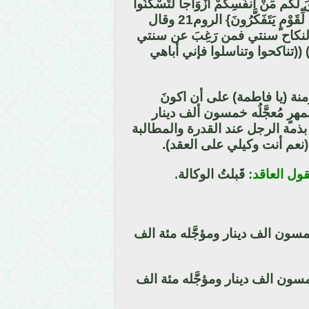
م مِّنْ أَنفُسِكُمْ أَزْوَاجاً لِّتَسْكُنُوا
إِلَيْهَا وَجَعَلَ بَيْنَكُم مَّوَدَّةً وَرَحْمَةً إِنَّ فِي ذَلِكَ لَآيَاتٍ لِّقَوْمٍ يَتَفَكَّرُونَ} الروم21 وقال
النكاح سنتي فمن رَغِبَ عن سنتي
((تناكحوا وتناسلوا فإني أباهي
مؤمنة (يا فاطمة) على أن اكونَ
هرٍ مُعجَّلُه خمسون ألف دينار
بذمة الرجل عند القدرة والمطالبة
(نعم أنت وكيلي على العقد).
قول العاقد:
قَبلتُ الوكالة
.
مسون الف دينار ومؤجَّله مئة الف
مسون الف دينار ومؤجَّله مئة الف