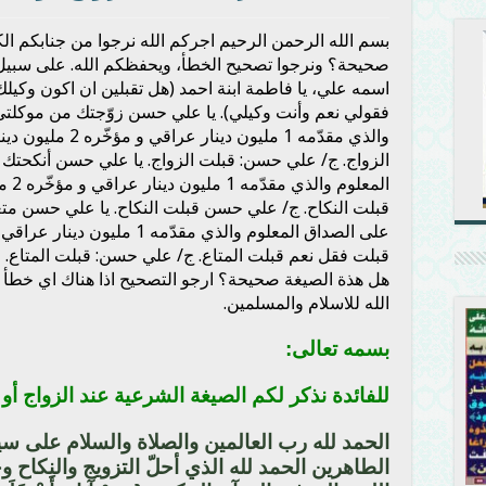
بسم الله الرحمن الرحيم اجركم الله نرجوا من جنابكم الكر
صحيحة؟ ونرجوا تصحيح الخطأ، ويحفظكم الله. على سبيل 
اسمه علي، يا فاطمة ابنة احمد (هل تقبلين ان اكون وكيل
فقولي نعم وأنت وكيلي). يا علي حسن زوّجتك من موكلتي
والذي مقدّمه 1 مليو
الزواج. ج/ علي حسن: قبلت الزواج. يا علي حسن أنكحتك
المع
قبلت النكاح. ج/ علي حسن قبلت النكاح. يا علي حسن مت
قبلت فقل نعم قبلت المتاع. ج/ علي حسن: قبلت المتاع.
هل هذة الصيغة صحيحة؟ ارجو التصحيح اذا هناك اي خطأ 
الله للاسلام والمسلمين.
بسمه تعالى:
للفائدة نذكر لكم الصيغة الشرعية عند الزواج أو ا
الحمد لله رب العالمين والصلاة والسلام على سي
الطاهرين الحمد لله الذي أحلّ التزويج والنكاح وحر