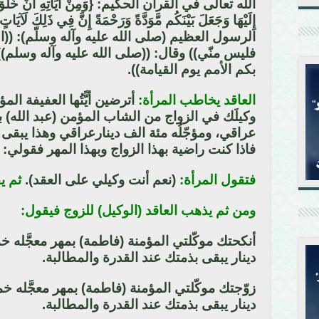
الله تعالى في القرآن الحكيم: {وَمِنْ آيَاتِهِ أَنْ خَلَقَ لَكُ
الرسول العظيم (صلى الله عليه وآله وسلّم): ((
فليس منّي)) وقال: ((صلى الله عليه وآله وسلم)) 
بكم الأمم يوم القيامة)).
العاقد يخاطب المرأة:
أترضين أيًّتُها العفيفة ال
وكيلَك في الزواج من الشاب المؤمن (عبد الله) بم
عراقي، ومؤجّلُه مئة الف دينارعراقي وهذا يبقى 
فاذا كنت راضية بهذا الزواج وبهذا المهر فقولي: 
فتقول المرأة:
(نعم أنت وكيلي على العقد).
ثم ي
ومن ثم يذهب العاقد (الوكيل) للزوج فيقول:
أنكحتك موكّلتي المؤمنة (فاطمة) بمهر معجَّله خ
دينار يبقى بذمتك عند القدرة والمطالبة.
زوّجتك موكّلتي المؤمنة (فاطمة) بمهر معجَّله خ
دينار يبقى بذمتك عند القدرة والمطالبة.