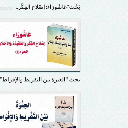
بَحْث”عَاشُورَاء: إصْلَاح الفِكْر..
بحث ” العترة بين التفريط والإفراط”