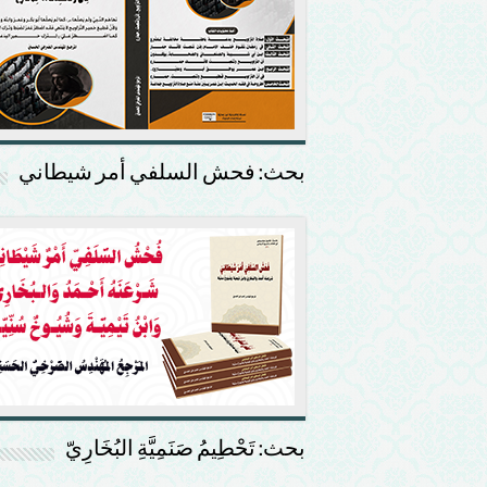
بحث: فحش السلفي أمر شيطاني
بحث: تَحْطِيمُ صَنَمِيَّةِ البُخَارِيّ