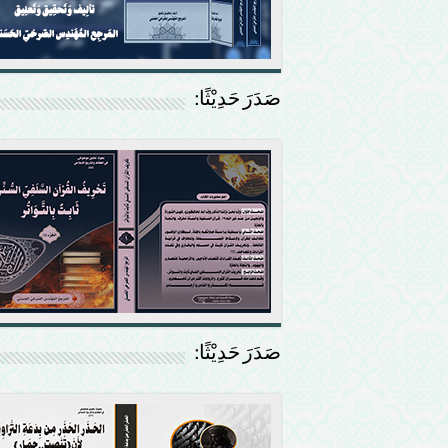
صَدَرَ حَدِيْثًا:
صَدَرَ حَدِيْثًا: