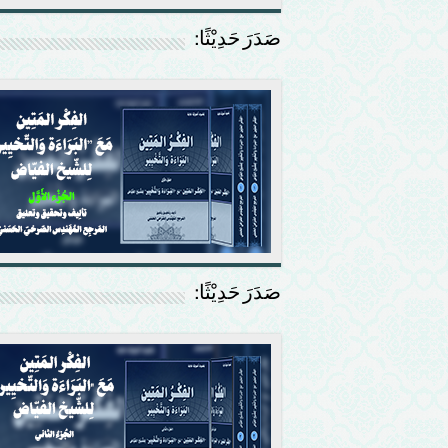
صَدَرَ حَدِيْثًا:
صَدَرَ حَدِيْثًا: