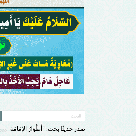
صدر حديثًا بحث: ” أَطْوَارُ الإمَامَة