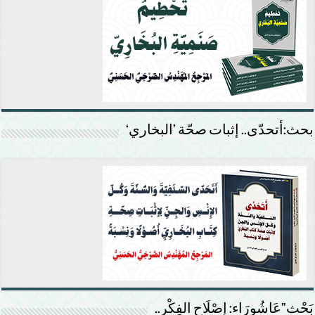
بحث:أتحدّى.. إثبات صحّة ’البخاري‘
بَحْث”عَاشُورَاء: إصْلَاح الفِكْر..