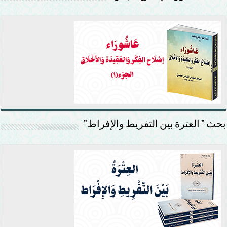
بحث ” العترة بين التفريط والإفراط”