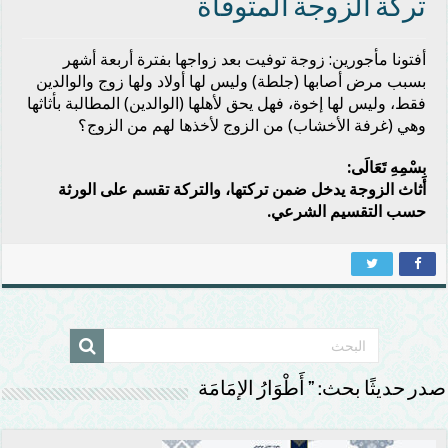
تركة الزوجة المتوفاة
أفتونا مأجورين: زوجة توفيت بعد زواجها بفترة أربعة أشهر
بسبب مرض أصابها (جلطة) وليس لها أولاد ولها زوج والوالدين
فقط، وليس لها إخوة، فهل يحق لأهلها (الوالدين) المطالبة بأثاثها
وهي (غرفة الأخشاب) من الزوج لأخذها لهم من الزوج؟
بِسْمِهِ تَعَالَى:
أثاث الزوجة يدخل ضمن تركتها، والتركة تقسم على الورثة
حسب التقسيم الشرعي.
صدر حديثًا بحث: ” أَطْوَارُ الإمَامَة