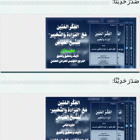
صَدَرَ حَدِيْثًا:
صَدَرَ حَدِيْثًا: