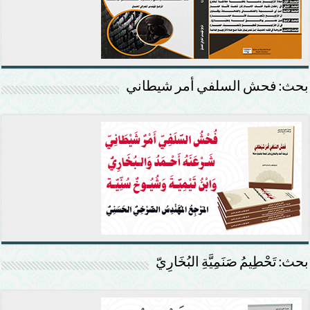
بحث: فحش السلفي أمر شيطاني
بحث: تَحْطِيمُ صَنَمِيَّةِ البُخَارِيّ