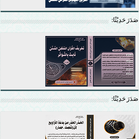
صَدَرَ حَدِيْثًا:
صَدَرَ حَدِيْثًا: