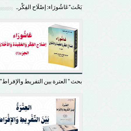
بَحْث”عَاشُورَاء: إصْلَاح الفِكْر..
بحث ” العترة بين التفريط والإفراط”