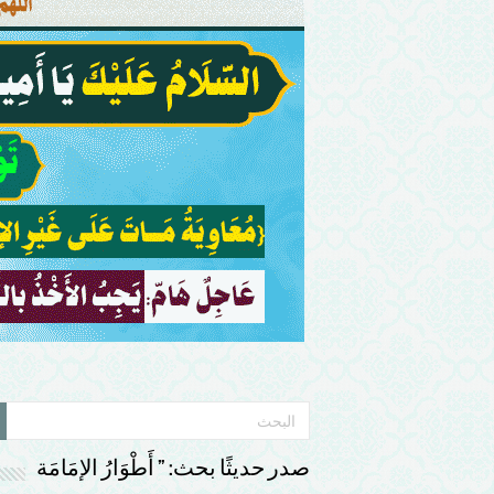
صدر حديثًا بحث: ” أَطْوَارُ الإمَامَة