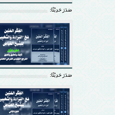
صَدَرَ حَدِيْثًا:
صَدَرَ حَدِيْثًا: