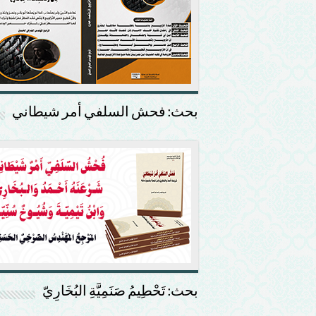
بحث: فحش السلفي أمر شيطاني
بحث: تَحْطِيمُ صَنَمِيَّةِ البُخَارِيّ