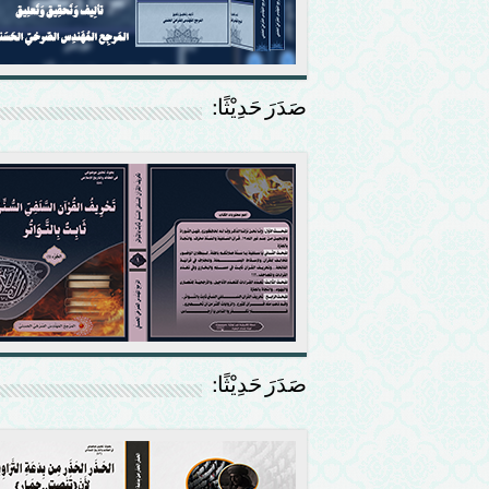
صَدَرَ حَدِيْثًا:
صَدَرَ حَدِيْثًا: