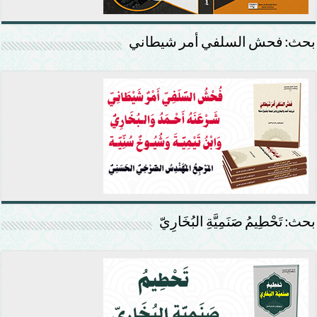
بحث: فحش السلفي أمر شيطاني
بحث: تَحْطِيمُ صَنَمِيَّةِ البُخَارِيّ