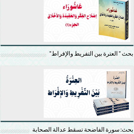
بحث ” العترة بين التفريط والإفراط”
بحث: سورة الفاضحة تسقط عدالة الصحابة