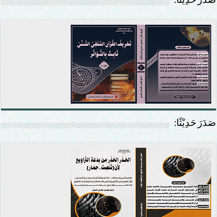
صَدَرَ حَدِيْثًا:
صَدَرَ حَدِيْثًا: