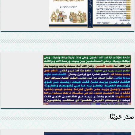
صَدَرَ حَدِيْثًا: