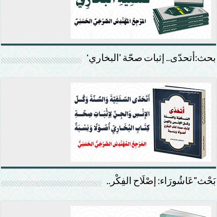
بحث:أتحدّى.. إثبات صحّة ’البخاري‘
بَحْث”عَاشُورَاء: إصْلَاح الفِكْر..