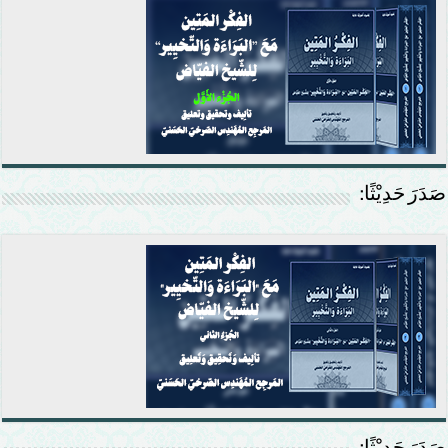
صَدَرَ حَدِيْثًا: