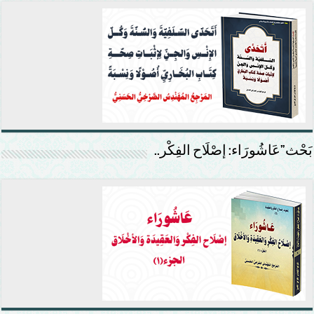
بَحْث”عَاشُورَاء: إصْلَاح الفِكْر..