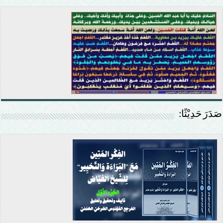
صَدَرَ حَدِيْثًا: