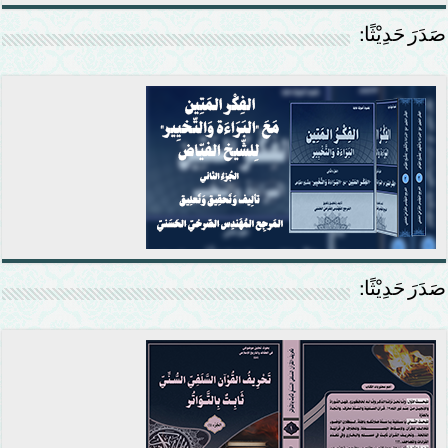
صَدَرَ حَدِيْثًا:
صَدَرَ حَدِيْثًا: