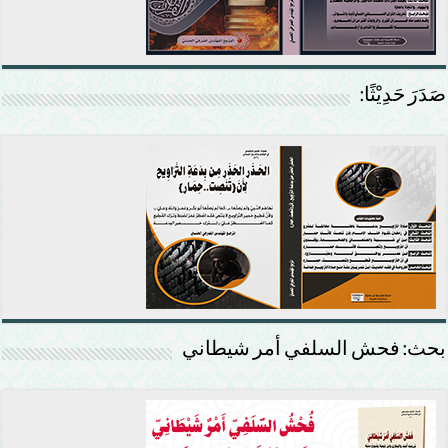
صَدَرَ حَدِيْثًا:
بحث: فحش السلفي أمر شيطاني