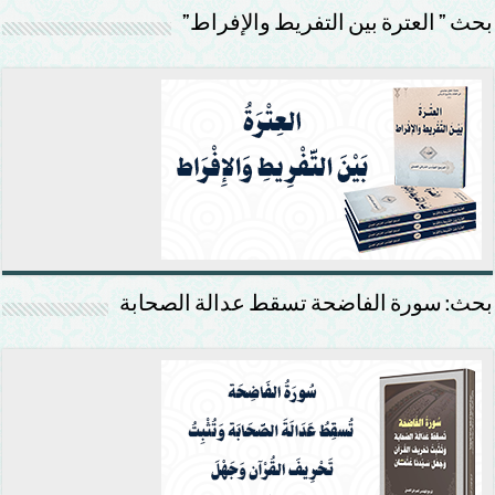
بحث ” العترة بين التفريط والإفراط”
بحث: سورة الفاضحة تسقط عدالة الصحابة