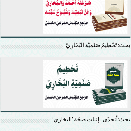
بحث: تَحْطِيمُ صَنَمِيَّةِ البُخَارِيّ
بحث:أتحدّى.. إثبات صحّة ’البخاري‘