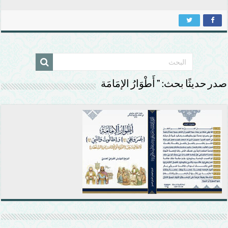
صدر حديثًا بحث: ” أَطْوَارُ الإمَامَة