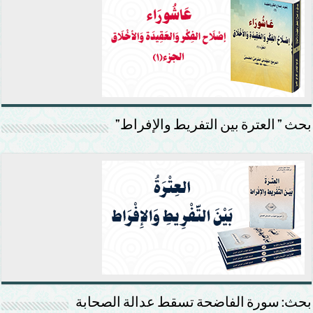
بحث ” العترة بين التفريط والإفراط”
بحث: سورة الفاضحة تسقط عدالة الصحابة