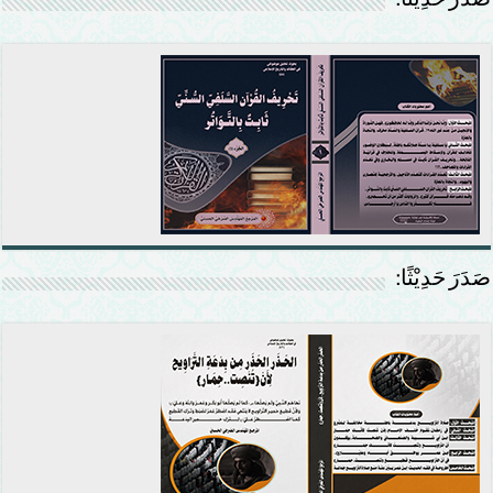
صَدَرَ حَدِيْثًا:
صَدَرَ حَدِيْثًا: