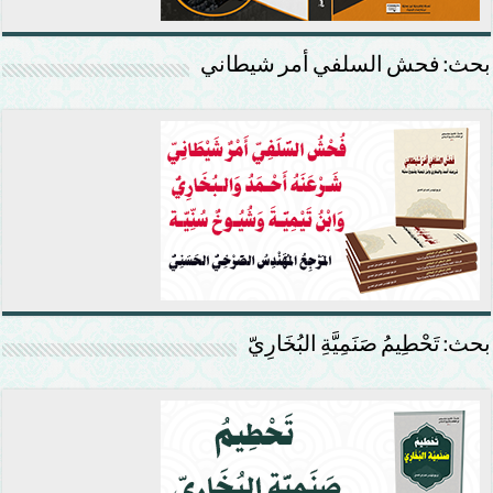
بحث: فحش السلفي أمر شيطاني
بحث: تَحْطِيمُ صَنَمِيَّةِ البُخَارِيّ