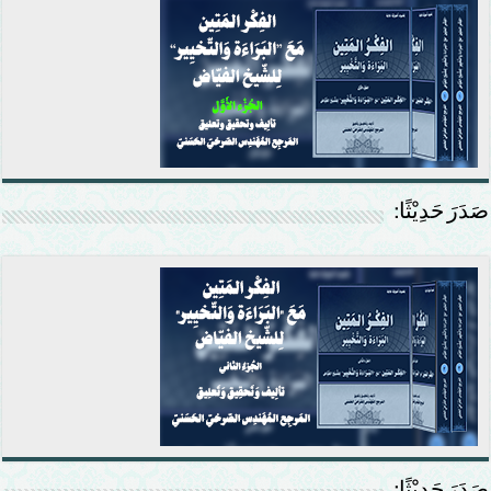
صَدَرَ حَدِيْثًا: