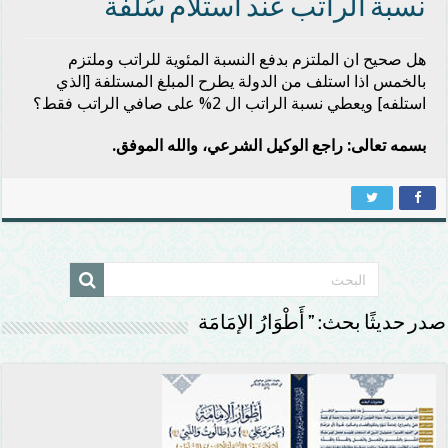
نسبة الراتب عند استلام سُلفة
هل صحيح ان الملتزم بدفع النسبة المئوية للراتب وملتزم
بالخمس اذا استلف من الدولة يطرح المبلغ المستلفة [الذي
استلفه] ويعطي نسبة الراتب ال 2% على صافي الراتب فقط؟
بسمه تعالى: راجع الوكيل الشرعي، والله الموفق.
صدر حديثًا بحث: ” أَطْوَارُ الإمَامَة