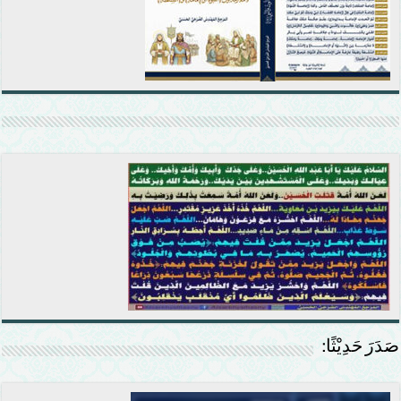
صَدَرَ حَدِيْثًا: