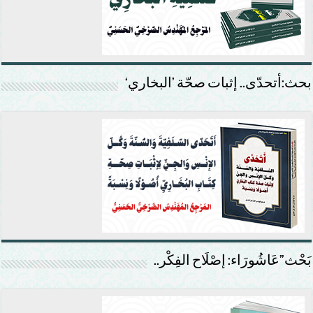
بحث:أتحدّى.. إثبات صحّة ’البخاري‘
بَحْث”عَاشُورَاء: إصْلَاح الفِكْر..