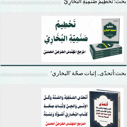
بحث: تَحْطِيمُ صَنَمِيَّةِ البُخَارِيّ
بحث:أتحدّى.. إثبات صحّة ’البخاري‘