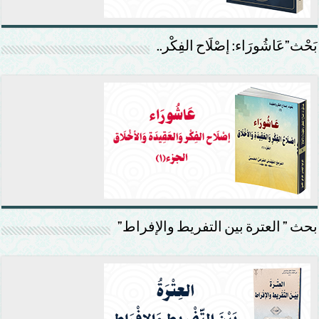
بَحْث”عَاشُورَاء: إصْلَاح الفِكْر..
بحث ” العترة بين التفريط والإفراط”