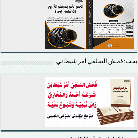
بحث: فحش السلفي أمر شيطاني