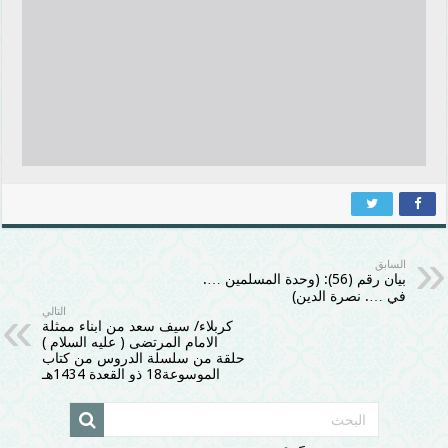
السابق
بيان رقم (56): (وحدة المسلمين ….
في …. نصرة الدين)
التالي
كربلاء/ سيف سعد من ابناء ممثلة
الامام المرتضى ( عليه السلام )
حلقة من سلسلة الدروس من كتاب
الموسوعة18 ذو القعدة 1434هـ