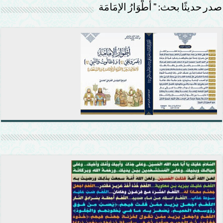
صدر حديثًا بحث: ” أَطْوَارُ الإمَامَة