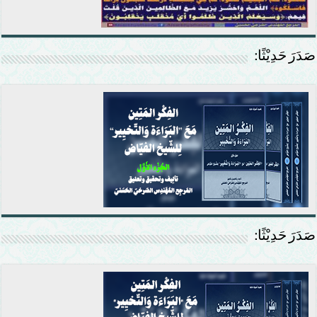
صَدَرَ حَدِيْثًا:
صَدَرَ حَدِيْثًا: