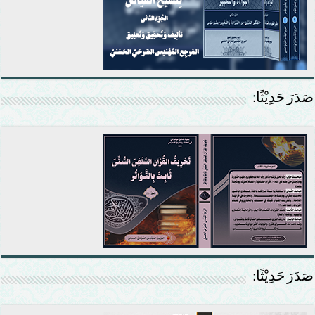
صَدَرَ حَدِيْثًا:
صَدَرَ حَدِيْثًا: