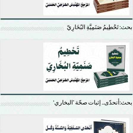
بحث: تَحْطِيمُ صَنَمِيَّةِ البُخَارِيّ
بحث:أتحدّى.. إثبات صحّة ’البخاري‘