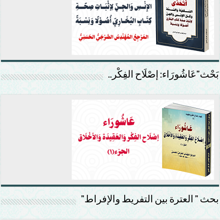
بَحْث”عَاشُورَاء: إصْلَاح الفِكْر..
بحث ” العترة بين التفريط والإفراط”