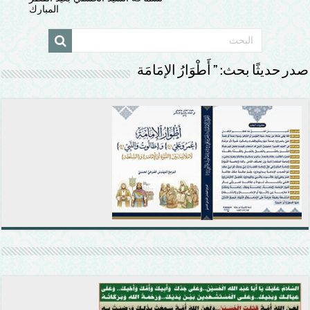
المبارك
صدر حديثًا بحث: ” أَطْوَارُ الإمَامَة