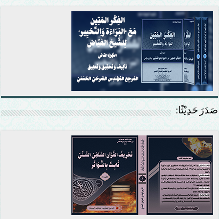
صَدَرَ حَدِيْثًا: