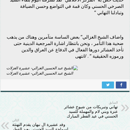
الصرخي الحسني وكان قمة في التواضع وحسن الضيافة
وتبادلنا التهاني ”
واضاف الشيخ الغزالي” بعض الساسة متآمرين وهناك من يذهب
ضحية هذا التآمر ، ونحن بانتظار اشارة المرجعية الدينية حتى
تأخذ العشائر دورها الفعال في الدفاع عن العراق والدين
ورموزه الحقيقية ” . /انتهى
الشيخ عبد الحسين الغزالي- عشيرة الغزلات
السابق
تهاني وتبريكات من شيوخ عشائر
عنزة وبني لام والمهملة للسيد
الحسني في عيد الفطر المبارك
التالي
وفد عشيرة ال نبهان يقدم التهنئة
لسماحة السيد الحسني بعيد الفطر