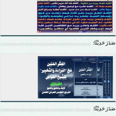
صَدَرَ حَدِيْثًا:
صَدَرَ حَدِيْثًا: