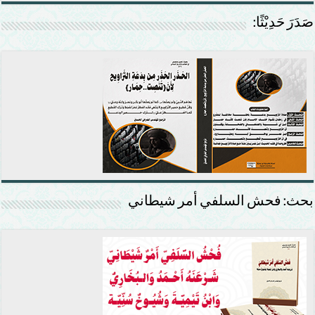
صَدَرَ حَدِيْثًا:
بحث: فحش السلفي أمر شيطاني