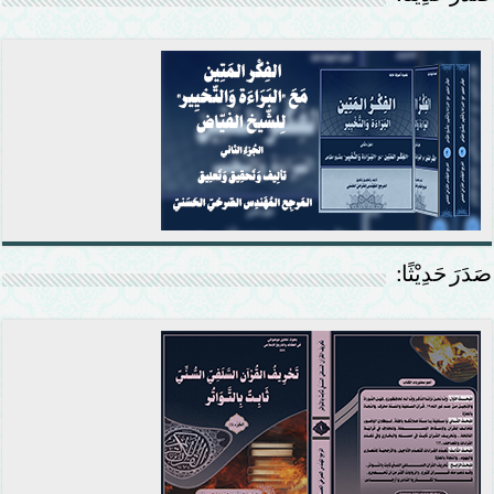
صَدَرَ حَدِيْثًا: