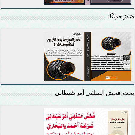
صَدَرَ حَدِيْثًا:
بحث: فحش السلفي أمر شيطاني