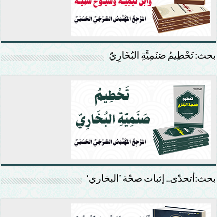
بحث: تَحْطِيمُ صَنَمِيَّةِ البُخَارِيّ
بحث:أتحدّى.. إثبات صحّة ’البخاري‘