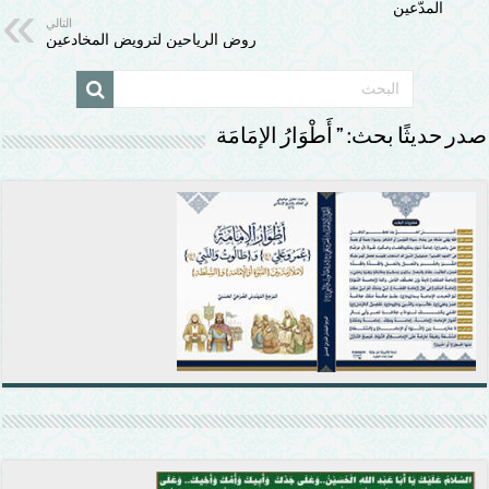
المدّعين
التالي
روض الرياحين لترويض المخادعين
صدر حديثًا بحث: ” أَطْوَارُ الإمَامَة