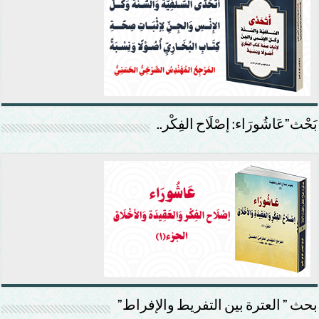
بَحْث”عَاشُورَاء: إصْلَاح الفِكْر..
بحث ” العترة بين التفريط والإفراط”