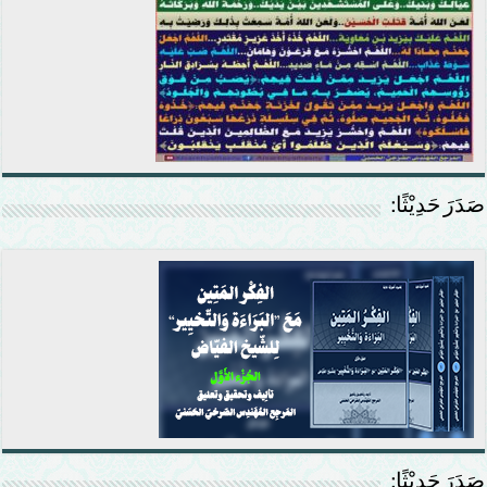
صَدَرَ حَدِيْثًا:
صَدَرَ حَدِيْثًا: