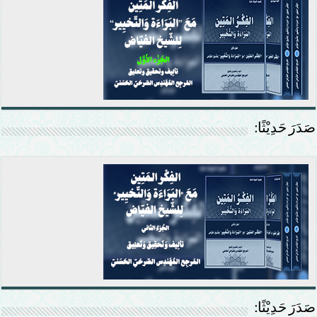
صَدَرَ حَدِيْثًا:
صَدَرَ حَدِيْثًا: