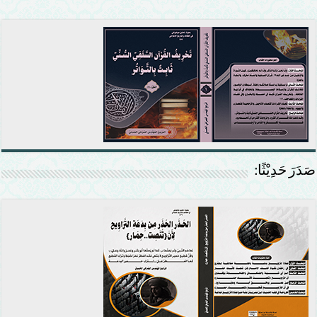
صَدَرَ حَدِيْثًا: