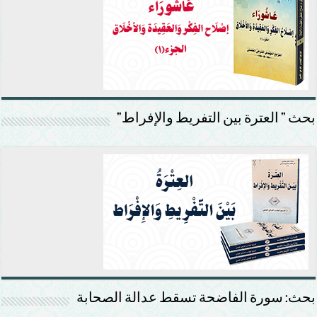
بحث ” العترة بين التفريط والإفراط”
بحث: سورة الفاضحة تسقط عدالة الصحابة