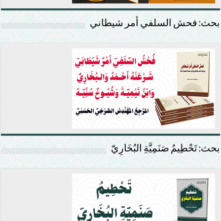
بحث: فحش السلفي أمر شيطاني
بحث: تَحْطِيمُ صَنَمِيَّةِ البُخَارِيّ