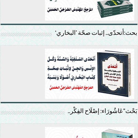
بحث:أتحدّى.. إثبات صحّة ’البخاري‘
بَحْث”عَاشُورَاء: إصْلَاح الفِكْر..