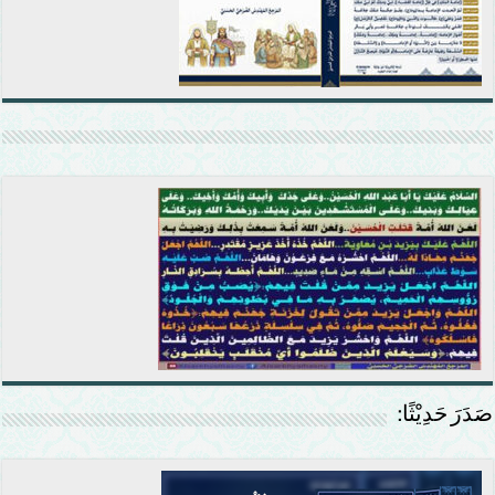
صَدَرَ حَدِيْثًا: