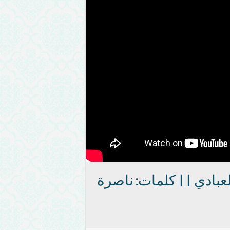
العبادي || كلمات: ناصرة