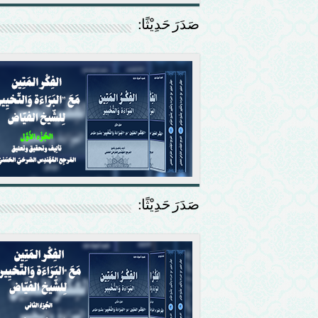
صَدَرَ حَدِيْثًا:
صَدَرَ حَدِيْثًا: