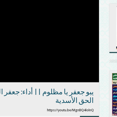
يبو جعفر يا مظلوم || أداء: جعفر 
الحق الأسدية
https://youtu.be/MgnBQ4lolnQ