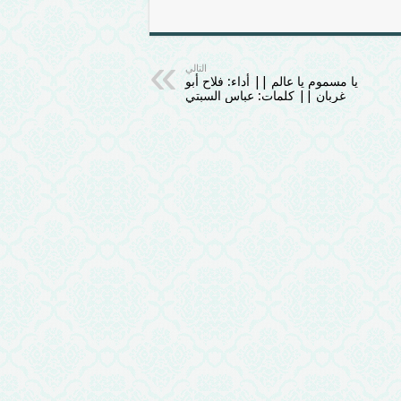
التالي
يا مسموم يا عالم || أداء: فلاح أبو
غربان || كلمات: عباس السبتي