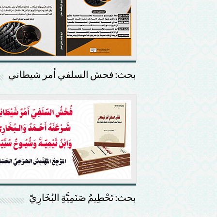
بحث: فحش السلفي أمر شيطاني
بحث: تَحْطِيمُ صَنَمِيَّةِ البُخَارِيّ