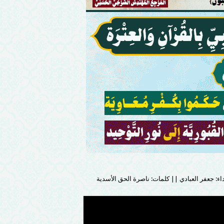
اء: جعفر العبادي || كلمات: ناصرة الحق الأسدية