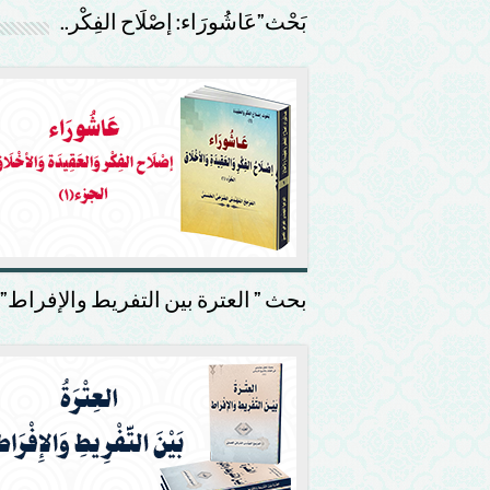
بَحْث”عَاشُورَاء: إصْلَاح الفِكْر..
بحث ” العترة بين التفريط والإفراط”