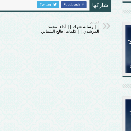
Twitter
Facebook
شاركها
السابق
|| رسالة شوك || أداء: محمد
المرشدي || كلمات: فالح الشيباني