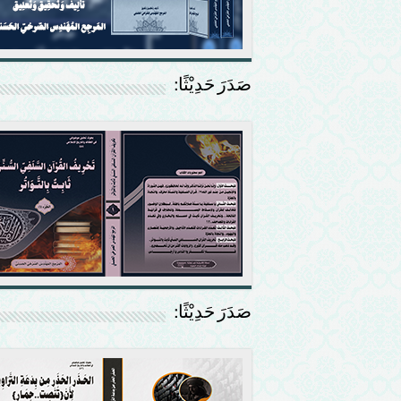
صَدَرَ حَدِيْثًا:
صَدَرَ حَدِيْثًا: