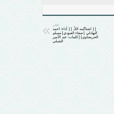
التالي
|| اشتاگينه الكْ || أداء: احمد
البهادلي |صفاء العبودي|مسلم
الحريشاوي||كلمات: عبد الأمير
الشبلي