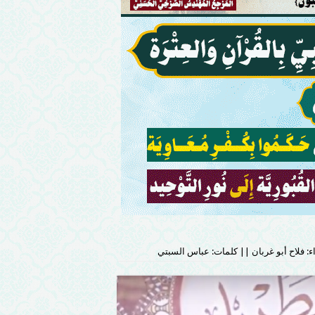
اء: فلاح أبو غربان || كلمات: عباس السبتي