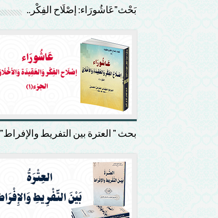
بَحْث”عَاشُورَاء: إصْلَاح الفِكْر..
بحث ” العترة بين التفريط والإفراط”