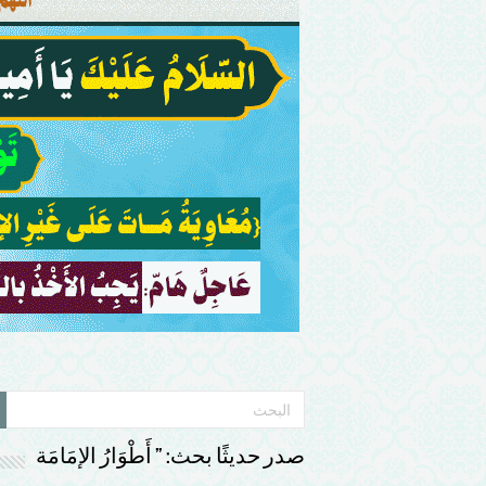
صدر حديثًا بحث: ” أَطْوَارُ الإمَامَة