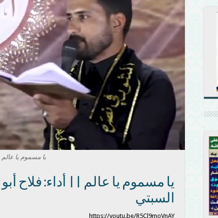
يا مسموم يا عالم
يا مسموم يا عالم || أداء: فلاح أب
السبتي
https://youtu.be/R5Cl9moVnAY