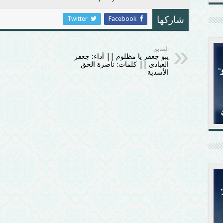
Twitter
Facebook
شاركها
السابق
يبو جعفر يا مظلوم || أداء: جعفر
العبادي || كلمات: ناصرة الحق
الأسدية