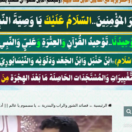
الرئيسية
←
قصائد الشور والراب والبندرية
←
يا مسموم يا عالم || أد