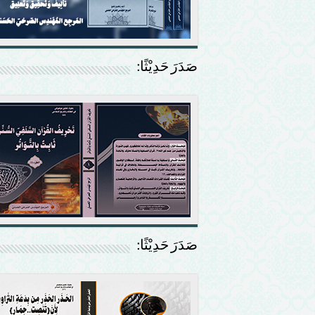
صَدَرَ حَدِيْثًا:
صَدَرَ حَدِيْثًا: