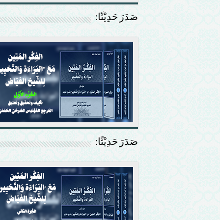
صَدَرَ حَدِيْثًا:
صَدَرَ حَدِيْثًا: