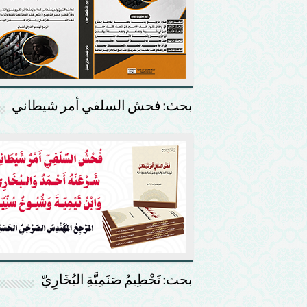
بحث: فحش السلفي أمر شيطاني
بحث: تَحْطِيمُ صَنَمِيَّةِ البُخَارِيّ