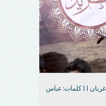
و غربان || كلمات: عباس