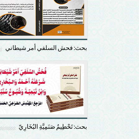
بحث: فحش السلفي أمر شيطاني
بحث: تَحْطِيمُ صَنَمِيَّةِ البُخَارِيّ