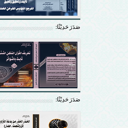
صَدَرَ حَدِيْثًا:
صَدَرَ حَدِيْثًا: