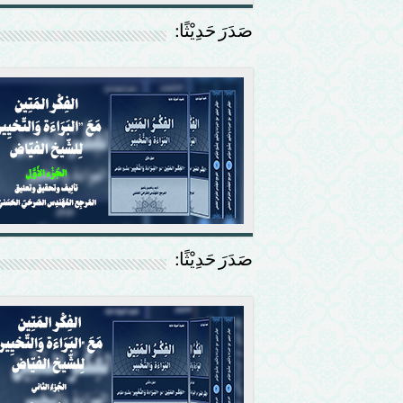
صَدَرَ حَدِيْثًا:
صَدَرَ حَدِيْثًا: