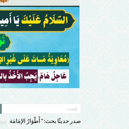
صدر حديثًا بحث: ” أَطْوَارُ الإمَامَة