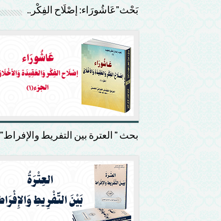
بَحْث”عَاشُورَاء: إصْلَاح الفِكْر..
بحث ” العترة بين التفريط والإفراط”