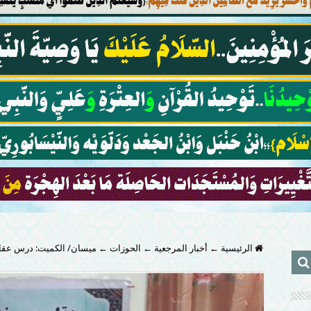
الرئيسية
←
أخبار المرجعية
←
الحوزات
←
ميسان/ الكميت: درس عقائ