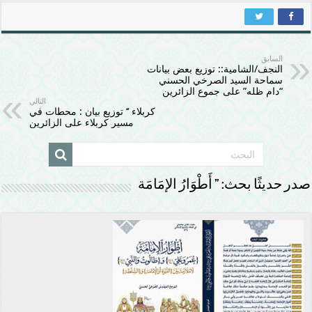
السابق
النجف/الشامية:: توزيع بعض بيانات
سماحة السيد الصرخي الحسني
“دام ظله” على جموع الزائرين
التالي
كربلاء ‘‘ توزيع بيان : محطات في
مسير كربلاء على الزائرين
صدر حديثًا بحث: ” أَطْوَارُ الإمَامَة