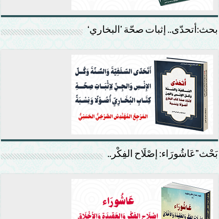
بحث:أتحدّى.. إثبات صحّة ’البخاري‘
بَحْث”عَاشُورَاء: إصْلَاح الفِكْر..