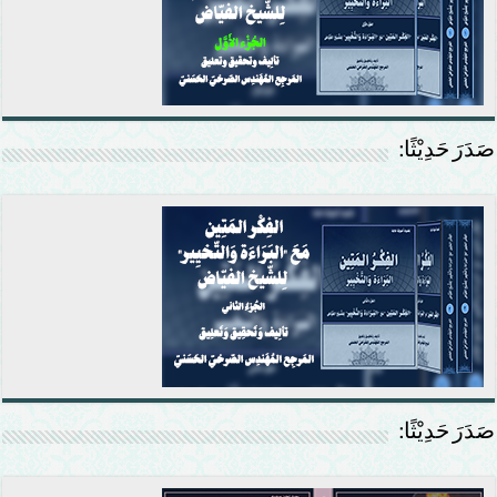
صَدَرَ حَدِيْثًا:
صَدَرَ حَدِيْثًا: