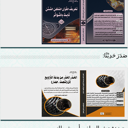
صَدَرَ حَدِيْثًا: