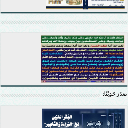
صَدَرَ حَدِيْثًا: