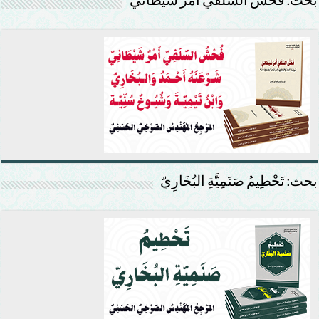
بحث: فحش السلفي أمر شيطاني
بحث: تَحْطِيمُ صَنَمِيَّةِ البُخَارِيّ