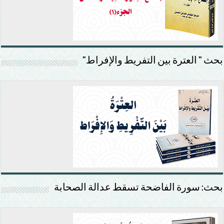
بحث ” العترة بين التفريط والإفراط”
بحث: سورة الفاضحة تسقط عدالة الصحابة