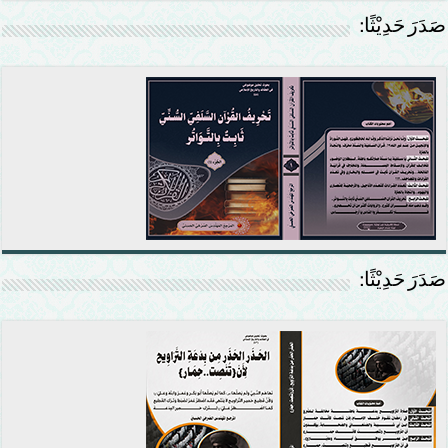
صَدَرَ حَدِيْثًا:
صَدَرَ حَدِيْثًا: