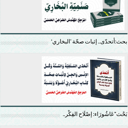
بحث:أتحدّى.. إثبات صحّة ’البخاري‘
بَحْث”عَاشُورَاء: إصْلَاح الفِكْر..