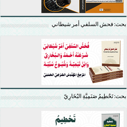
بحث: فحش السلفي أمر شيطاني
بحث: تَحْطِيمُ صَنَمِيَّةِ البُخَارِيّ