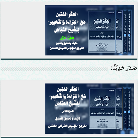
صَدَرَ حَدِيْثًا: