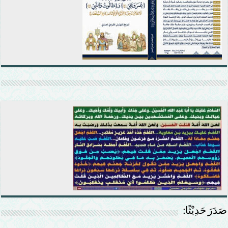
صَدَرَ حَدِيْثًا: