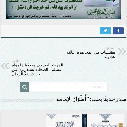
السابق
مقتبسات من المحاضرة الثالثة
عشرة
التالي
المرجع الصرخي مضعّفا ما رواه
مسلم : الصحابة يستغربون من
حديث شدّ الرحال
صدر حديثًا بحث: ” أَطْوَارُ الإمَامَة