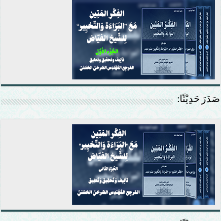
صَدَرَ حَدِيْثًا: