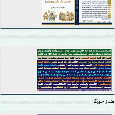
صَدَرَ حَدِيْثًا: