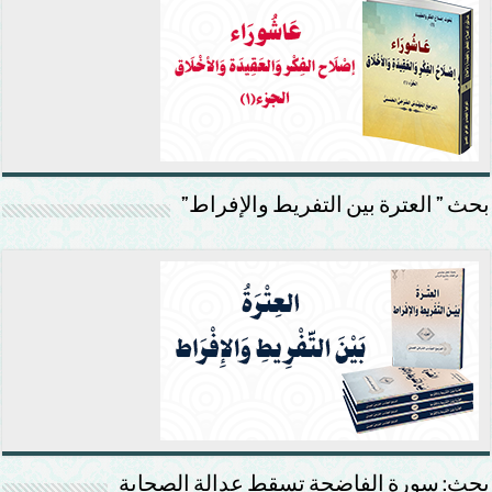
بحث ” العترة بين التفريط والإفراط”
بحث: سورة الفاضحة تسقط عدالة الصحابة