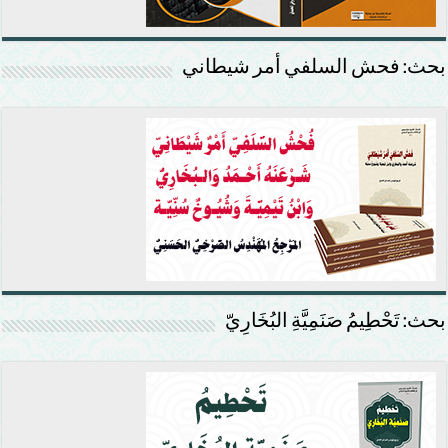
بحث: فحش السلفي أمر شيطاني
بحث: تَحْطِيمُ صَنَمِيَّةِ البُخَارِيّ