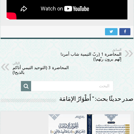
السابق
المحاضرة 1 (ربّ التيمية شاب أمرد!
إنّهم يرون ربّهم!)
التالي
المحاضرة 3 (التوحيد التيمي أتاكم
بالذبح!)
صدر حديثًا بحث: ” أَطْوَارُ الإمَامَة