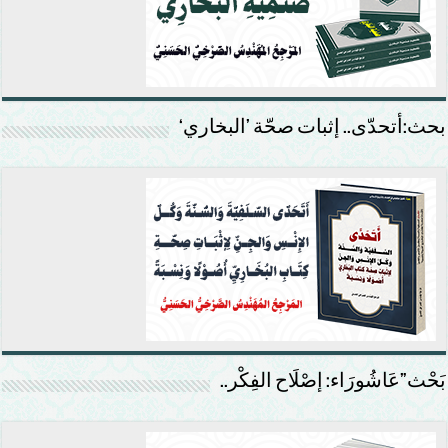
بحث:أتحدّى.. إثبات صحّة ’البخاري‘
بَحْث”عَاشُورَاء: إصْلَاح الفِكْر..