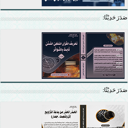
صَدَرَ حَدِيْثًا:
صَدَرَ حَدِيْثًا: