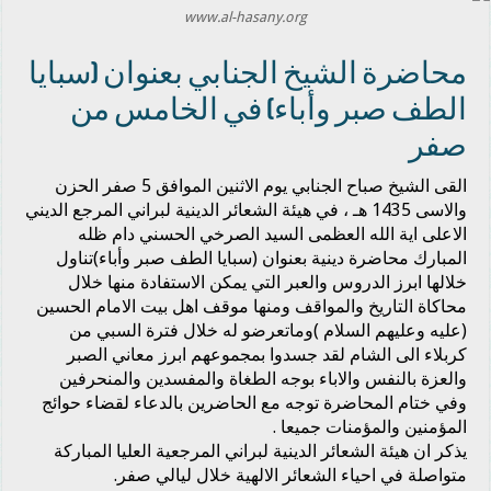
www.al-hasany.org
محاضرة الشيخ الجنابي بعنوان (سبايا
الطف صبر وأباء) في الخامس من
صفر
القى الشيخ صباح الجنابي يوم الاثنين الموافق 5 صفر الحزن
والاسى 1435 هـ ، في هيئة الشعائر الدينية لبراني المرجع الديني
الاعلى اية الله العظمى السيد الصرخي الحسني دام ظله
المبارك محاضرة دينية بعنوان (سبايا الطف صبر وأباء)تناول
خلالها ابرز الدروس والعبر التي يمكن الاستفادة منها خلال
محاكاة التاريخ والمواقف ومنها موقف اهل بيت الامام الحسين
(عليه وعليهم السلام )وماتعرضو له خلال فترة السبي من
كربلاء الى الشام لقد جسدوا بمجموعهم ابرز معاني الصبر
والعزة بالنفس والاباء بوجه الطغاة والمفسدين والمنحرفين
وفي ختام المحاضرة توجه مع الحاضرين بالدعاء لقضاء حوائج
المؤمنين والمؤمنات جميعا .
يذكر ان هيئة الشعائر الدينية لبراني المرجعية العليا المباركة
متواصلة في احياء الشعائر الالهية خلال ليالي صفر.