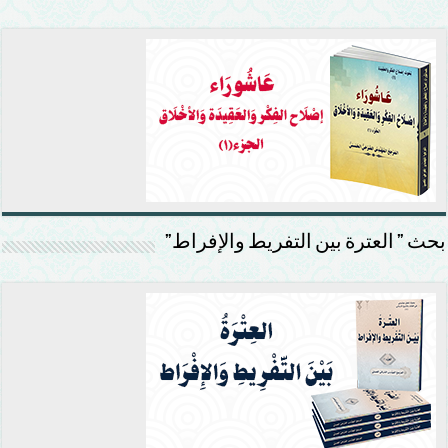
بحث ” العترة بين التفريط والإفراط”