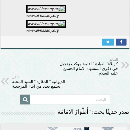
www.al-hasany.org
www.al-hasany.org
السابق
كربلاء‘‘ الفيادة ‘‘ اقامة موكب زنجيل
في ذكرى استشهاد الامام الحسن
عليه السلام
التالي
الديوانية ‘‘ الدغارة ‘‘ السيد المحنه
يجتمع بعدد من ابناء المرجعية
صدر حديثًا بحث: ” أَطْوَارُ الإمَامَة