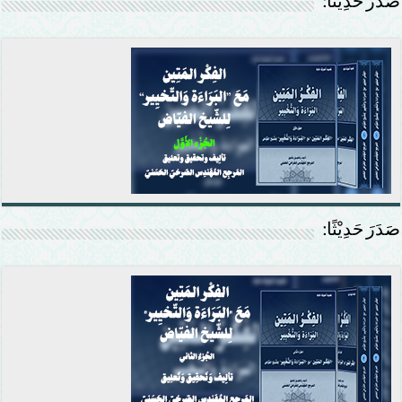
صَدَرَ حَدِيْثًا:
صَدَرَ حَدِيْثًا: