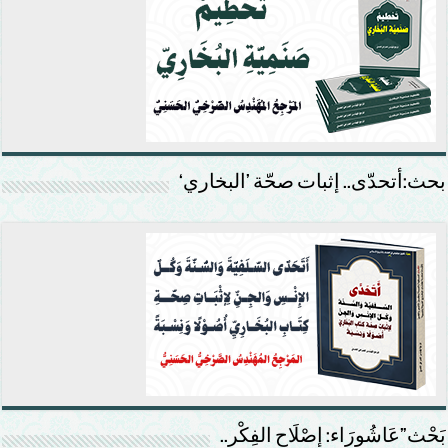
بحث:أتحدّى.. إثبات صحّة ’البخاري‘
بَحْث”عَاشُورَاء: إصْلَاح الفِكْر..