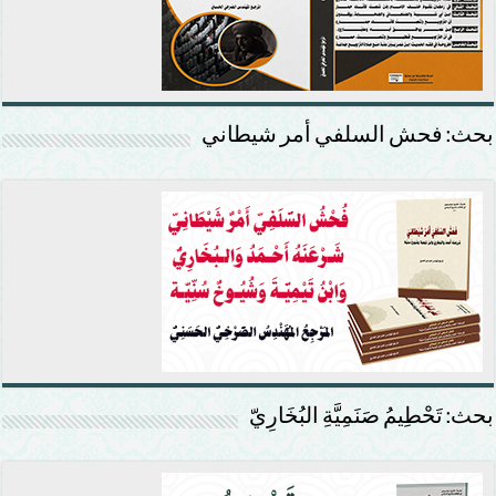
بحث: فحش السلفي أمر شيطاني
بحث: تَحْطِيمُ صَنَمِيَّةِ البُخَارِيّ