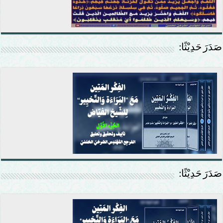
صَدَرَ حَدِيْثًا:
صَدَرَ حَدِيْثًا: