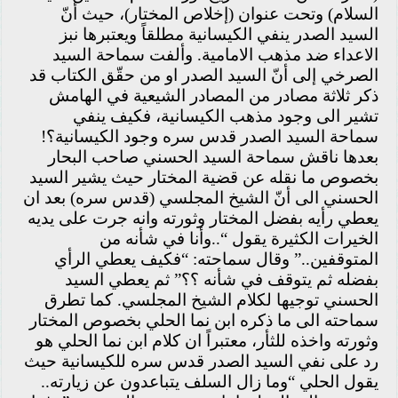
السلام) وتحت عنوان (إخلاص المختار)، حيث أنّ
السيد الصدر ينفي الكيسانية مطلقاً ويعتبرها نبز
الاعداء ضد مذهب الامامية. وألفت سماحة السيد
الصرخي إلى أنّ السيد الصدر او من حقّق الكتاب قد
ذكر ثلاثة مصادر من المصادر الشيعية في الهامش
تشير الى وجود مذهب الكيسانية، فكيف ينفي
سماحة السيد الصدر قدس سره وجود الكيسانية؟!
بعدها ناقش سماحة السيد الحسني صاحب البحار
بخصوص ما نقله عن قضية المختار حيث يشير السيد
الحسني الى أنّ الشيخ المجلسي (قدس سره) بعد ان
يعطي رأيه بفضل المختار وثورته وانه جرت على يديه
الخيرات الكثيرة يقول “..وأنا في شأنه من
المتوقفين..” وقال سماحته: “فكيف يعطي الرأي
بفضله ثم يتوقف في شأنه ؟؟” ثم يعطي السيد
الحسني توجيها لكلام الشيخ المجلسي. كما تطرق
سماحته الى ما ذكره ابن نما الحلي بخصوص المختار
وثورته واخذه للثأر، معتبراً ان كلام ابن نما الحلي هو
رد على نفي السيد الصدر قدس سره للكيسانية حيث
يقول الحلي “وما زال السلف يتباعدون عن زيارته..