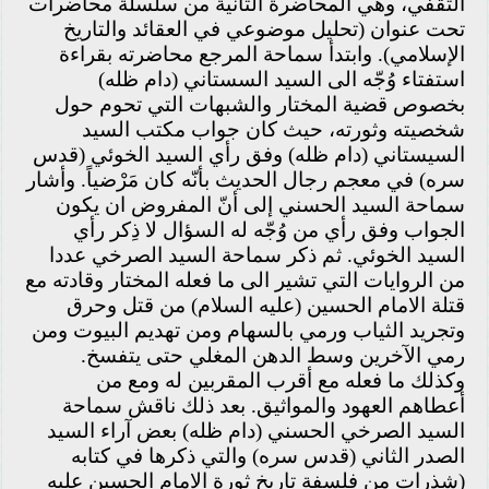
الثقفي، وهي المحاضرة الثانية من سلسلة محاضرات
تحت عنوان (تحليل موضوعي في العقائد والتاريخ
الإسلامي). وابتدأ سماحة المرجع محاضرته بقراءة
استفتاء وُجّه الى السيد السستاني (دام ظله)
بخصوص قضية المختار والشبهات التي تحوم حول
شخصيته وثورته، حيث كان جواب مكتب السيد
السيستاني (دام ظله) وفق رأي السيد الخوئي (قدس
سره) في معجم رجال الحديث بأنّه كان مَرْضياً. وأشار
سماحة السيد الحسني إلى أنّ المفروض ان يكون
الجواب وفق رأي من وُجّه له السؤال لا ذِكر رأي
السيد الخوئي. ثم ذكر سماحة السيد الصرخي عددا
من الروايات التي تشير الى ما فعله المختار وقادته مع
قتلة الامام الحسين (عليه السلام) من قتل وحرق
وتجريد الثياب ورمي بالسهام ومن تهديم البيوت ومن
رمي الآخرين وسط الدهن المغلي حتى يتفسخ.
وكذلك ما فعله مع أقرب المقربين له ومع من
أعطاهم العهود والمواثيق. بعد ذلك ناقش سماحة
السيد الصرخي الحسني (دام ظله) بعض آراء السيد
الصدر الثاني (قدس سره) والتي ذكرها في كتابه
(شذرات من فلسفة تاريخ ثورة الامام الحسين عليه