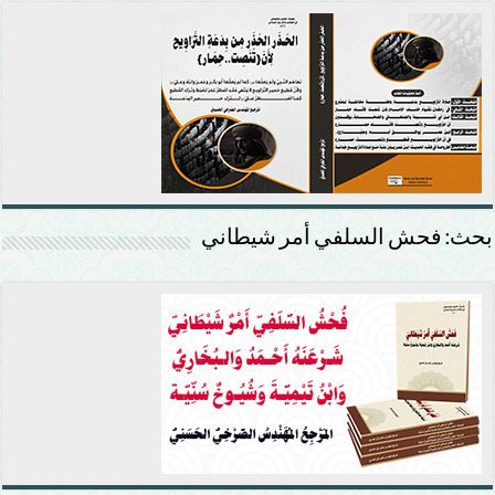
بحث: فحش السلفي أمر شيطاني