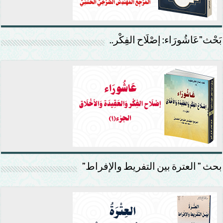
بَحْث”عَاشُورَاء: إصْلَاح الفِكْر..
بحث ” العترة بين التفريط والإفراط”