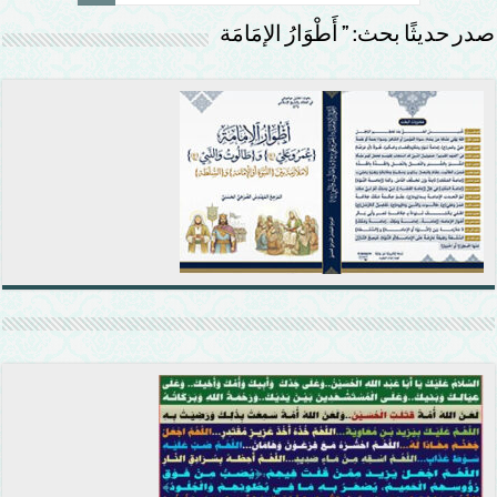
صدر حديثًا بحث: ” أَطْوَارُ الإمَامَة