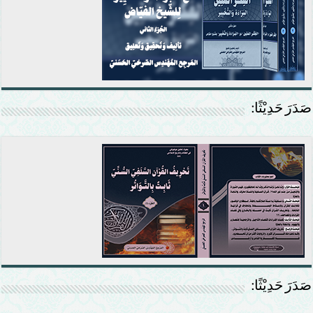
صَدَرَ حَدِيْثًا:
صَدَرَ حَدِيْثًا: