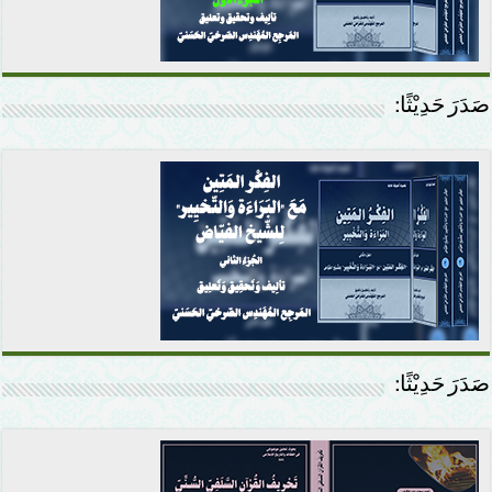
صَدَرَ حَدِيْثًا:
صَدَرَ حَدِيْثًا: