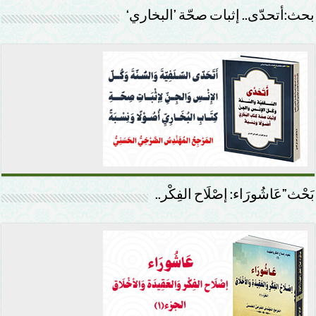
بحث:أتحدّى.. إثبات صحّة ’البخاري‘
بَحْث”عَاشُورَاء: إصْلَاح الفِكْر..