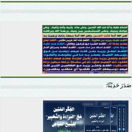
صَدَرَ حَدِيْثًا: