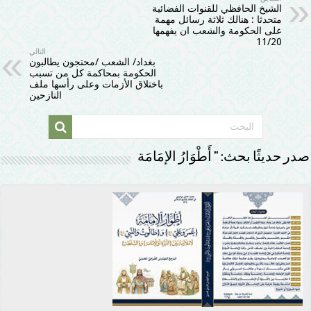
الشيخ الحافظي للقنوات الفضائية
متحدثا : هنالك ثلاثة رسائل مهمة
على الحكومة والشعب ان يفهمها
11/20
التالي
بغداد/ الشعب /محتجون يطالبون
الحكومة بمحاكمة كل من تسبب
باختلاق الأزمات وعلى رأسها ملف
النازحين
صدر حديثًا بحث: ” أَطْوَارُ الإمَامَة