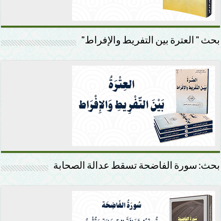
بحث ” العترة بين التفريط والإفراط”
بحث: سورة الفاضحة تسقط عدالة الصحابة