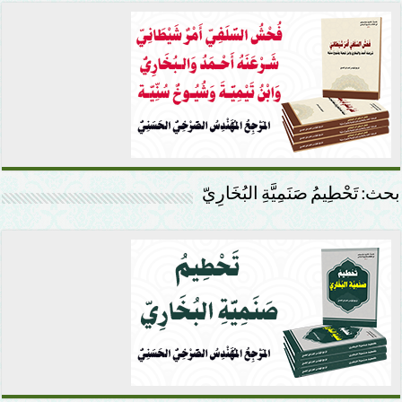
بحث: تَحْطِيمُ صَنَمِيَّةِ البُخَارِيّ