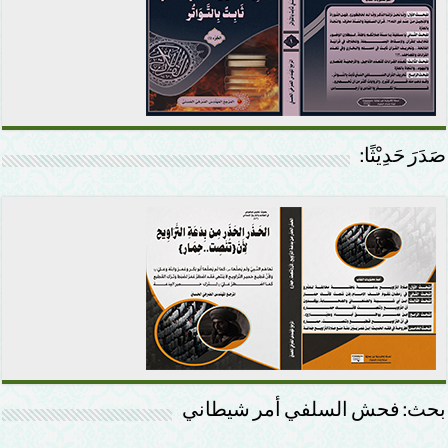
صَدَرَ حَدِيْثًا:
بحث: فحش السلفي أمر شيطاني