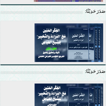
صَدَرَ حَدِيْثًا:
صَدَرَ حَدِيْثًا: