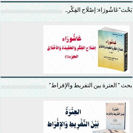
بَحْث”عَاشُورَاء: إصْلَاح الفِكْر..
بحث ” العترة بين التفريط والإفراط”