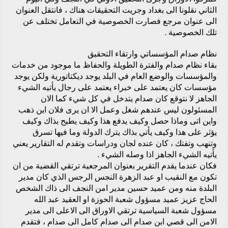
الثاني نقلونا الى بغداد وجريت التحقيقات هناك ، فانتقل العنوان
الى عنوان مرجع فصارت الخصوصية في التعامل تختلف عن
تلك الخصوصية .
نظام صدام المؤسساتي وارتقاء التحقيق
بقاء نظام صدام والفترة الطويلة والحفاظ ما موجود من خدمات
والمؤسسات والوضع العام في البلد يوجد ديكتاتورية ولكن يوجد
مؤسسات كان يعتمد على خبراء يعتمد على رجال يأتيه الشيء
الجاهز لا نتوقع كان صدام يتدخل في كل شيء كما الان
المسئولون ليس عندهم شغل وعمل الا ان يرى فلان اين ذهب
واين اتى وماذا حصل وكيف يدفع هذا وكيف يطيح بذاك وكيف
يؤثر على هذا وكيف يأتي بذاك يترك الدولة وما فيها تسرق
وتنهب وتفتك ، كان عنده لجان ودراسات وتقدم له التقارير يعني
يأتيه الشيء الجاهز اذا وصله الشيء .
فكان عندما يقدم التقرير بعنوان المرجعية ترتقي القضية من ان
تكون مع النقيب او عبد الزهرة النجس الرجس الذي كان مدير
البلدة منه ومن عميد حسين مدير امن النجف الى ذاك الشخص
الحاج عزيز عميد مسؤول شعبة الحوزة او العقيد عبد الله
مسؤول شعبة السياسية ترتقي الاوراق الى الاعلى الى مدير
الامن الى قصي ابن صدام الى صدام كامل الى صدام ، فتقدم