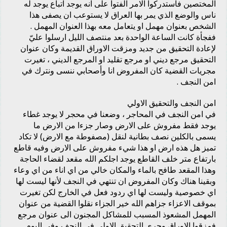
المختصين فاستدركوا الامر الفتوا على انه يوجد اتباع يوجد له
ناس والوضع الذي يمر بها العراق لا يستوعب ان يصفى هذا
الشخص بعنوان مهمل او يتعامل معه بهذا العنوان المهمل .
ففجأة كانت الساعة الواحدة بعد منتصف الليل ارسلوا عليّ
لإعادة التحقيق من جديد ومزقت الاوراق القديمة وكان عنوان
التحقيق مرجع ديني او مرجع تقليد او المرجع الديني ، تغيرت
مجريات القضية كان المفروض انا وأصحابي ننسى ونترك في
امن النجف .
امن النجف والتحقيق الاولي
في امن النجف في المحاجر ، وضعنا في محجر لا يوجد غطاء
يوجد فقط مفروش على الارض وصار جزءا من الارض ما
يسمى بالكلين نصف بطانية لنقل (مصفوطة مع الارض) لا تكاد
تميز هل هذه ارض او هذا شيء مفروش على الارض وفيه قاطع
بارتفاع متر خلف القاطع يوجد اجلكم الله مقعد لقضاء الحاجة
وهذا المقعد طافح بالماء والمكان خالي من اي اناء من اي وعاء
وبقينا هناك وكان المفروض ان تنتهي في النجف لأنها ليست لها
اي خصوصية وليست لها اي ردود فعل في الخارج لكن تغيرت
بموقف الاعزاء جزاهم الله خير الجزاء نقلوا القضية من عنوان
المهمل المشعوذ المسبب للمشاكل المجنون الى عنوان مرجع
فمزقوا الاوراق وجرى التحقيق الاولي في النجف وفي اليوم