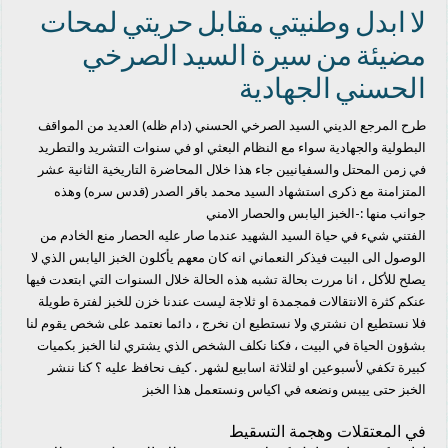
لا ابدل وطنيتي مقابل حريتي لمحات
مضيئة من سيرة السيد الصرخي
الحسني الجهادية
طرح المرجع الديني السيد الصرخي الحسني (دام ظله) العديد من المواقف
البطولية والجهادية سواء مع النظام البعثي او في سنوات التشريد والتطريد
في زمن المحتل والسفيانيين جاء هذا خلال المحاضرة التاريخية الثانية عشر
المتزامنة مع ذكرى استشهاد السيد محمد باقر الصدر (قدس سره) وهذه
جوانب منها :-الخبز اليابس والحصار الامني
الفتني شيء في حياة السيد الشهيد عندما صار عليه الحصار منع الخادم من
الوصول الى البيت فيذكر النعماني انه كان معهم يأكلون الخبز اليابس الذي لا
يصلح للأكل ، انا مررت بحالة تشبه هذه الحالة خلال السنوات التي ابتعدت فيها
عنكم كثرة الانتقالات فمجمدة او ثلاجة ليست عندنا خزن للخبز لفترة طويلة
فلا نستطيع ان نشتري ولا نستطيع ان نخرج ، دائما نعتمد على شخص يقوم لنا
بشؤون الحياة في البيت ، فكنا نكلف الشخص الذي يشتري لنا الخبز بكميات
كبيرة تكفي لأسبوعين او لثلاثة اسابيع لشهر . كيف نحافظ عليه ؟ كنا ننشر
الخبز حتى ييبس ونضعه في اكياس ونستعمل هذا الخبز
في المعتقلات وهجمة التسقيط