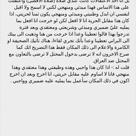
بل انا احد الاعتقالات كانت عندي صلاة (صلاة الاقصى) واعتقلت
على هذا الاساس فهذا مبدئي ومنهجي لكني لا اسمح ولا اقبل
لنفسي ان ابدل وطنيتي ومبدئي ومنهجي يكون ثمنا لحريتي، اذا
كان هذا مقابل الحرية انا لا افعل لكن لو خرجت انا افعل بما
يمليه عليّ ضميري ومبدئي وشريعتي ومعتقدي وبعد فترة
تدرجوا بهذا قالوا تعطينا وعدا اذا خرجت من هنا وذهبت الى بيتك
الى البراني تعطينا وعدا بأنك تجري لقاءا، هناك تأتيك الصحيفة او
الكامرة والاعلام الى ذلك المكان فقط هذا التصريح انك كما
صرح الاخرون انه لا ترضى بدخول المحتل لا ترضى بالتعاون مع
المحتل ضد العراق.
قلت له :- اذا كان هذا واجبي وهذه وظيفتي وهذا معتقدي وهذا
منهجي فانا لا اساوم عليه مقابل حريتي، انا اخرج وبعد ان اخرج
اكون في ذلك المكان سأعمل بما يمليه عليه ضميري وواجبي .