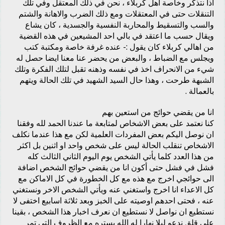
اذا نتذكر وخاصة اهل كربلاء ، نحن في ذلك المعتقل وفي تلك
التنقلات حتى في المعتقلات ومع ذلك الضرب والاهانة والشتم
والسب والتسقيط والمحاربة النفسية والجسدية ، كان يشاع
ويقال حسب ما اعتقد في بالي احد المشيعين في هذه القضية
من اهالي كربلاء كان يقول :- عنده غرفة خاصة ومكتبة كتب
ويجلس مع الضباط ، والبعض من يحضر عنا معنا ايضا حصل له
شيء من الانحراف اخذ في نفسه وذهنه تقبل لتلك الفكرة وتلك
الشبهة طرحت ، وهذا حال السيد الشهيد في تلك الحالة ويتهم
بالعمالة .
انا من يقضي حوائج من استعين بهم
كنا نعتمد على بعض الاشخاص لمتابعة ما عندنا الحمد لله وفقنا
ان نوصل اليكم بعض المفردات العلمية لكن مع هذا عندما نكلف
الاشخاص تنقلب الحالة ليس على شخص واحد او اثنين بل اكثر
من هذا العدد كلما يأتي الشخص يوم اليوم الثاني الثالث كله
فشل في فشل حتى أكون انا من يقضي حوائج الشخص اضافة
الى حوائجي اخرج مع هذه مع كل الخطورة في كل الاماكن مع
كل الاعداء انا اخرج واستغني عنه ويأتي الشخص الاخر ونستغني
عنه ، فحتى احدهم اوصيته على الخبز وبعد ثلاثة اسابيع اختفى لا
نستطيع ان نواصل لا نستطيع ان نعرف اخبار هذا الشخص ، بقينا
على قلق ندعو ليلا نهارا له الله يستره مع الظروف التي تمر