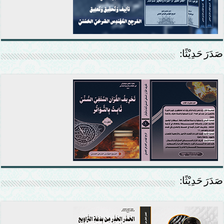
صَدَرَ حَدِيْثًا:
صَدَرَ حَدِيْثًا: