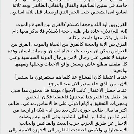
خاصة في سنين الطائفية والقتال والتقاتل الطائفي وبعد ثلاثة
اسابيع اتى الشخص جلب الخبز الذي اوصيناه قبل ثلاثة اسابيع .
الفرق بين اية الله وحجة الاسلام كالفرق بين الحياة والموت
(اية الله) تلازم عادة دام ظله ، حجة الاسلام فلا يذكر معها دام
ظله بل يذكر معها دامت بركاته
الفرق بين الاية والحجة كالفرق بين الحياة والموت ، الفرق بين
العنوانين يمكن ان يترتب عليه حياة انسان او ممات انسان وهذه
حقيقة لا تخفى على رجال الامن ورجال الدولة السياسية وعلى
كل مثقف مطلع عاش ويعيش واقع الاحداث ويحللها ويفهمها
بواقعية .
عندما اعتقلنا كان المشاع عنا كلما هم يستقرئون ما يستقرأ
الان ، من الذي جاء بمدير الان عند المرجع
عندما حصل الاعتقال كانت الاجواء مهيئة هذا مجنون هذا صبي
هذا طفل هذا فقير هذا (مجدي) فاعتقلنا فكان التحقيق
ومجريات التحقيق بالأيام الاولى على ها الاساس .مدعي ، طالب
اكثر ما يقال طالب حوزة . لكن بعد بض ايام ثلاثة او اربعة من
اعزائنا من ابنائنا من اهالي الشامية وفي الديوانية ووصلت
الاخبار عن طريق الحزب حزب البعث والفدائيين والجانب
الاستخباراتي والامني فصعدت التقارير الى الاجهزة الامنية والى