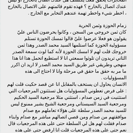
عندك اتصال بالخارج ؟ فهذه تقوم قائمتهم على الاتصال بالخارج
، اخطر شيء واخطر تهمة عندهم التخابر مع الخارج .
زمام الحوزة وثمن الحرية
كان ثمن خروجي من السجن ، وكانوا يحرضون الناس عليّ
يقولون هو فعلا عرضوا عليّ قالوا تمسك الحوزة تستلم
مسؤولية الحوزة كما استلمها السيد محمد الصدر وهذا ثمن
خروجك قلت لهم لا امسك الحوزة لأنه كما لوث سمعة الصدر
الثاني تريدون ان تلوثوا سمعتي انا لا استطيع اتحمل هذا انا هذا
منهجي وطريقي غير طريق السيد محمد الصدر لا اريد ان اكرر
ما مر به حقق ما حقق في مرحلة وانا لا احتاج الى هذه
المسؤوليات .
الانسان يحاول ان يستخف بالمقابل انا عن قصد حكيت قلت لهم
: على فرض تعطوني المسؤوليات هل تستثنون المرجعيات التي
استثنيت في زمن صدام ، استثني مثلا مرجعية السيد الحكيم
ومرجعية السيد السيستاني ومرجعية الشيخ بشير ممنوع ليس
للسيد محمد الصدر سلطة على هؤلاء تعاملهم مع صدام
موافقتهم من صدام ومن قصي اتصالهم مباشر مع صدام وابناء
صدام فقلت لهم هل لي السلطة حتى على هذه المرجعيات قال
نعم حتى على هذه المرجعيات قلت انا ارفض حتى على هذه