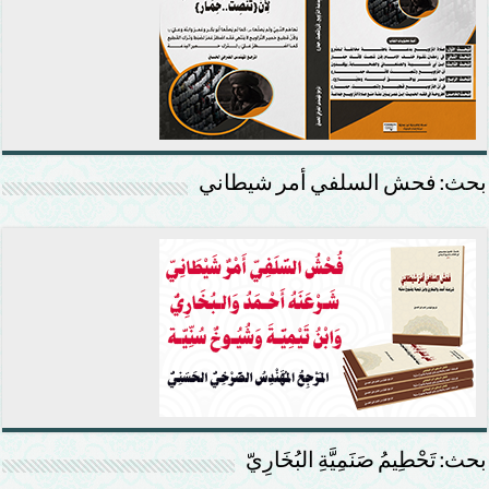
بحث: فحش السلفي أمر شيطاني
بحث: تَحْطِيمُ صَنَمِيَّةِ البُخَارِيّ