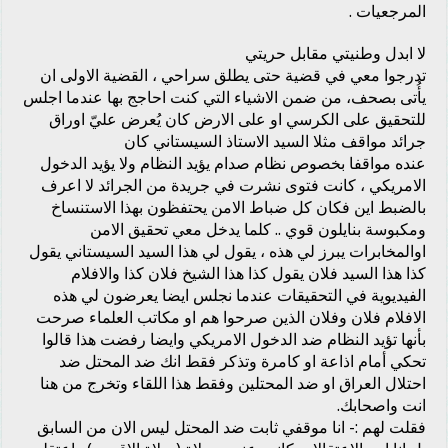
المرجعيات .
لا ابدل وطنيتي مقابل حريتي
تدرجوا معي في قضية حتى يطلق سراحي ، القضية الاولى ان
يأُتى بصحف، من ضمن الاشياء التي كنت احاجج بها عندما اجلس
للتحقيق على الكرسي او على الارض كان يُعرض عليّ اوراق
جرائد مواقف مثلا السيد الاستاذ السيستاني كان
عنده مواقفا بخصوص نظام صدام يؤيد النظام ولا يؤيد الدخول
الامريكي ، كانت فتوى نشرت في جريدة من الجرائد لا اعرف
بالضبط اين فكان كل ضباط الامن يحتفظون بهذا الاستنساخ
ومكبوسة بنايلون قوي .. كلما يدخل معي تحقيق الامن
اوالمخابرات يبرز لي هذه ، يقول لي هذا السيد السيستاني يقول
كذا هذا السيد فلان يقول كذا هذا الشيخ فلان كذا والافلام
الفيديوية في التحقيقات عندما نجلس ايضا يعرضون لي هذه
الافلام فلان وفلان الذين صرحوا هم او مكاتب العلماء صرحت
بأنها تؤيد النظام ضد الدخول الامريكي وايضا رفضت هذا قالوا
تحكي أمام اذاعة او كامرة وتذكر فقط انك ضد المحتل ضد
احتلال العراق او ضد المحتلين وفقط هذا اللقاء وتخرج من هنا
انت واصحابك.
فقلت لهم :- انا موقفي ثابت ضد المحتل ليس الان من السابق