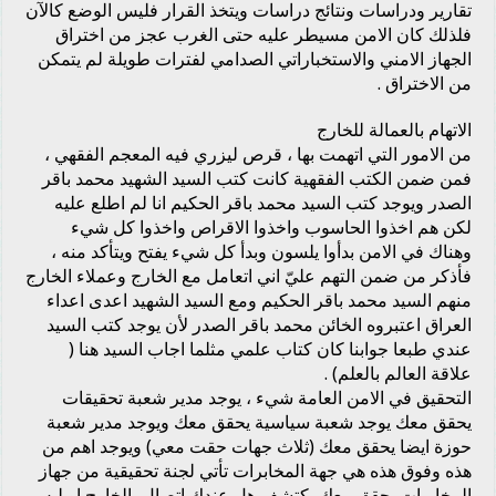
تقارير ودراسات ونتائج دراسات ويتخذ القرار فليس الوضع كالآن
فلذلك كان الامن مسيطر عليه حتى الغرب عجز من اختراق
الجهاز الامني والاستخباراتي الصدامي لفترات طويلة لم يتمكن
من الاختراق .
الاتهام بالعمالة للخارج
من الامور التي اتهمت بها ، قرص ليزري فيه المعجم الفقهي ،
فمن ضمن الكتب الفقهية كانت كتب السيد الشهيد محمد باقر
الصدر ويوجد كتب السيد محمد باقر الحكيم انا لم اطلع عليه
لكن هم اخذوا الحاسوب واخذوا الاقراص واخذوا كل شيء
وهناك في الامن بدأوا يلسون وبدأ كل شيء يفتح ويتأكد منه ،
فأذكر من ضمن التهم عليّ اني اتعامل مع الخارج وعملاء الخارج
منهم السيد محمد باقر الحكيم ومع السيد الشهيد اعدى اعداء
العراق اعتبروه الخائن محمد باقر الصدر لأن يوجد كتب السيد
عندي طبعا جوابنا كان كتاب علمي مثلما اجاب السيد هنا (
علاقة العالم بالعلم) .
التحقيق في الامن العامة شيء ، يوجد مدير شعبة تحقيقات
يحقق معك يوجد شعبة سياسية يحقق معك ويوجد مدير شعبة
حوزة ايضا يحقق معك (ثلاث جهات حقت معي) ويوجد اهم من
هذه وفوق هذه هي جهة المخابرات تأتي لجنة تحقيقية من جهاز
المخابرات يحقق معك يكتشف هل عندك اتصال بالخارج او ليس