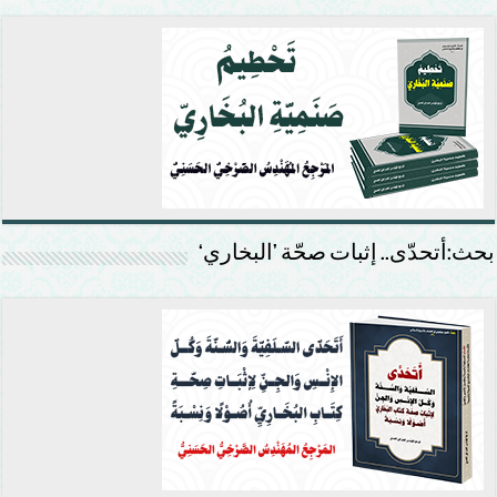
بحث:أتحدّى.. إثبات صحّة ’البخاري‘