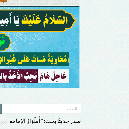
صدر حديثًا بحث: ” أَطْوَارُ الإمَامَة