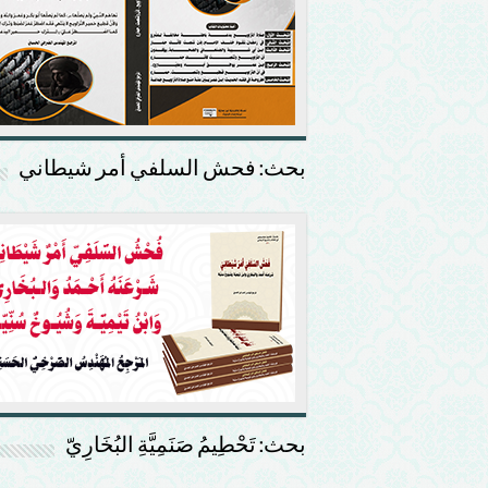
بحث: فحش السلفي أمر شيطاني
بحث: تَحْطِيمُ صَنَمِيَّةِ البُخَارِيّ