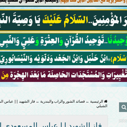
الرئيسية
←
قصائد الشور والراب والبندرية
←
فاز الشهيد || عباس ال
الشبلي
فاز الشهيد || عباس المسعودي 