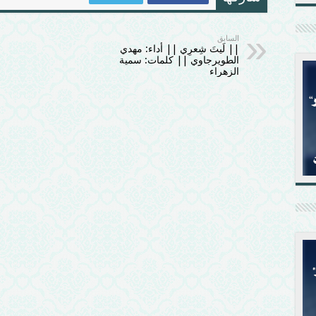
السابق
|| لَيتَ شِعرِي || أداء: مهدي
الطويرجاوي || كلمات: سمية
الزهراء