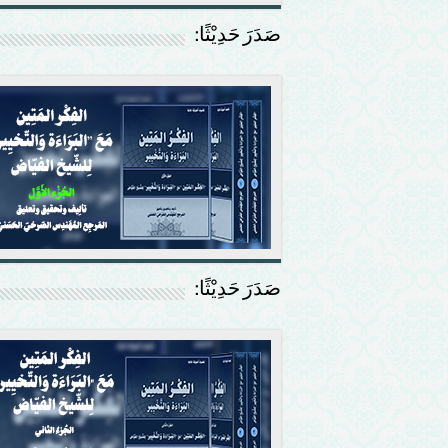
صَدَرَ حَدِيْثًا:
صَدَرَ حَدِيْثًا: