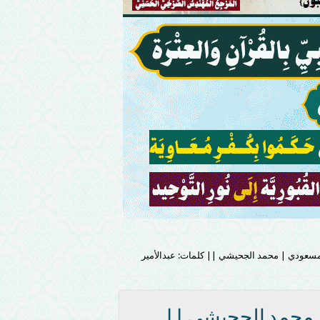
مسعودي | محمد الجحيشي || كلمات: عبدالأمير
| محمد الجحيشي ||