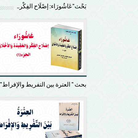
بَحْث”عَاشُورَاء: إصْلَاح الفِكْر..
بحث ” العترة بين التفريط والإفراط”