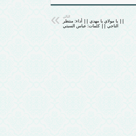
التالي
|| يا مولاي يا مهدي || أداء: منتظر
الناجي || كلمات: عباس السبتي