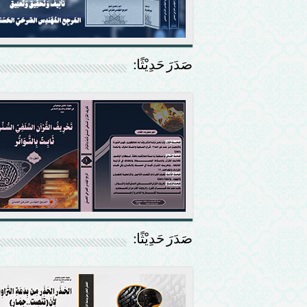
صَدَرَ حَدِيْثًا:
صَدَرَ حَدِيْثًا: